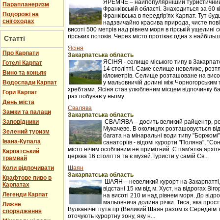
ЯРЕМЧЕ – найпопулярніший туристичний 
Парапланеризм
Франківській області. Знаходиться за 60 к
Подорожі на
Франківська в передгір'ях Карпат. Тут буд
снігоходах
надзвичайно красива природа, чисте пові
висоті 500 метрів над рівнем моря в гірській ущелині с
гірських потоків. Через місто протікає одна з найбільши
Статті
Ясіня
Про Карпати
Закарпатська область
ЯСІНЯ - селище міського типу в Закарпатс
Готелі Карпат
14 столітті. Саме селище невелике, розтяг
Вино та коньяк
кілометрів. Селище розташоване на висот
Водоспади Карпат
у мальовничій долині між Чорногорським
хребтами. Ясіня став улюбленим місцем відпочинку баг
Гори Карпат
раз побував у ньому.
День міста
Свалява
Замки та палаци
Закарпатська область
Заповідники
СВАЛЯВА – досить великий райцентр, ро
Мукачеве. В околицях розташовується ві
Зелений туризм
багата на мінаральні води типу "Боржомі"
Івана-Купала
санаторіїв - відомі курорти "Поляна", "С
місто нічим особливим не примітний. Є пам'ятка архіт
Карпатський
церква 16 століття та є музей.Туристи у самій Св...
трамвай
Коли відпочивати
Шаян
Закарпатська область
Крафтове пиво в
ШАЯН – невеликий курорт на Закарпатті
Карпатах
відстані 15 км від м. Хуст, на відрогах Ві
Легенди Карпат
на висоті 210 м над рівнем моря. До відр
мальовнича долина річки. Тиса, яка прост
Лижне
Вулканічні пута гір (Великий Шаян разом із Середні
спорядження
оточують курортну зону, яку н...