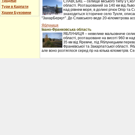
Традиції
СЛАВСЬКЕ – селище міського типу у Сколі
області. Розташований за 140 км від Льво
Тури в Карпати
над рівнем моря, в долині річок Опір та С
Храми Буковини
знаходиться історичне село Тухля, описан
"ЗахарБеркут". До Славського веде 20-кілометрова ас
Яблуниця
Івано-Франковська область
ЯБЛУНИЦЯ – невелике мальовниче селищ
області, розташоване на висоті 960 м над
35 км від Яремче, під Яблуницьким перев
Франківської та Закарпатської області. Я
але воно розтяглося серед гір на кілька кілометрів. С