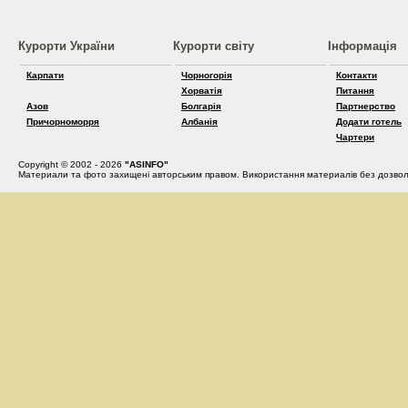
Курорти України
Курорти світу
Інформація
Карпати
Чорногорія
Контакти
Хорватія
Питання
Азов
Болгарія
Партнерство
Причорноморря
Албанія
Додати готель
Чартери
Copyright © 2002 - 2026
"ASINFO"
Материали та фото захищені авторським правом. Використання материалів без дозвол