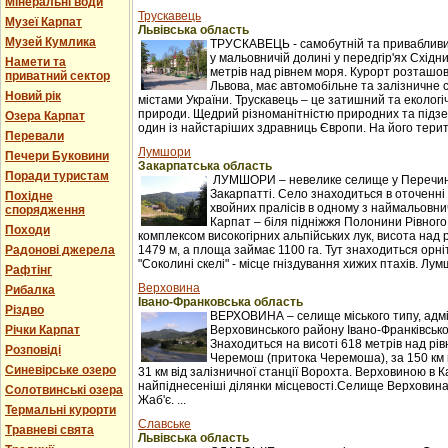
Мінеральні води
Трускавець
Музеї Карпат
Львівська область
Музей Кумлика
ТРУСКАВЕЦЬ - самобутній та привабливи
у мальовничій долині у передгір'ях Східни
Намети та
метрів над рівнем моря. Курорт розташова
приватний сектор
Львова, має автомобільне та залізничне 
Новий рік
містами України. Трускавець – це затишний та екологі
природи. Щедрий різноманітністю природних та підзе
Озера Карпат
один із найстаріших здравниць Європи. На його терито
Перевали
Лумшори
Печери Буковини
Закарпатська область
Поради туристам
ЛУМШОРИ – невелике селище у Перечинс
Закарпатті. Село знаходиться в оточенні 
Похідне
хвойних пралісів в одному з наймальовни
спорядження
Карпат – біля підніжжя Полонини Рівного
Походи
комплексом високогірних альпійських лук, висота над 
Радонові джерела
1479 м, а площа займає 1100 га. Тут знаходиться орні
"Соколині скелі" - місце гніздування хижих птахів. Лумш
Рафтінг
Верховина
Рибалка
Івано-Франковська область
Різдво
ВЕРХОВИНА – селище міського типу, адм
Річки Карпат
Верховинського району Івано-Франківської
Знаходиться на висоті 618 метрів над рі
Розповіді
Черемош (притока Черемоша), за 150 км в
Синевірське озеро
31 км від залізничної станції Ворохта. Верховиною в
найпіднесеніші ділянки місцевості.Селище Верховина
Солотвинські озера
Жаб'є. ...
Термальні курорти
Славське
Травневі свята
Львівська область