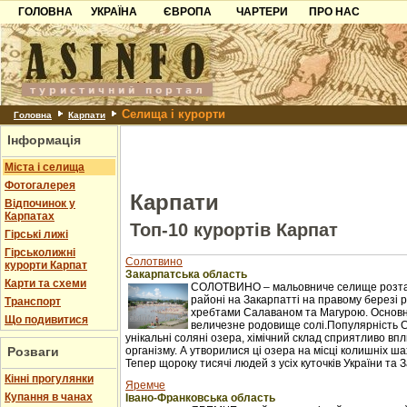
ГОЛОВНА
УКРАЇНА
ЄВРОПА
ЧАРТЕРИ
ПРО НАС
Карпати
Чорногорія
Контакти
Азов
Хорватія
Партнерам
Причорноморря
Болгарія
Додати готель
Селища і курорти
Шацьк
Албанія
Питання
Головна
Карпати
Інформація
Пошук готелів
Міста і селища
Фотогалерея
Карпати
Відпочинок у
Карпатах
Топ-10 курортів Карпат
Гірські лижі
Гірськолижні
Солотвино
курорти Карпат
Закарпатська область
Карти та схеми
СОЛОТВИНО – мальовниче селище розташ
районі на Закарпатті на правому березі рі
Транспорт
хребтами Салаваном та Магурою. Основне 
Що подивитися
величезне родовище солі.Популярність 
унікальні соляні озера, хімічний склад сприятливо в
Розваги
організму. А утворилися ці озера на місці колишніх ш
Тепер щороку тисячі людей з усіх куточків України та З
Кінні прогулянки
Яремче
Купання в чанах
Івано-Франковська область