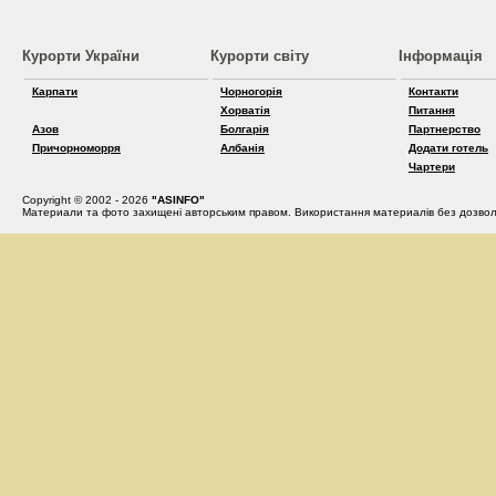
Курорти України
Курорти світу
Інформація
Карпати
Чорногорія
Контакти
Хорватія
Питання
Азов
Болгарія
Партнерство
Причорноморря
Албанія
Додати готель
Чартери
Copyright © 2002 - 2026
"ASINFO"
Материали та фото захищені авторським правом. Використання материалів без дозвол