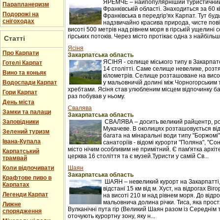
ЯРЕМЧЕ – найпопулярніший туристичний 
Парапланеризм
Франківській області. Знаходиться за 60 к
Подорожі на
Франківська в передгір'ях Карпат. Тут буд
снігоходах
надзвичайно красива природа, чисте пові
висоті 500 метрів над рівнем моря в гірській ущелині с
гірських потоків. Через місто протікає одна з найбільши
Статті
Ясіня
Про Карпати
Закарпатська область
ЯСІНЯ - селище міського типу в Закарпатс
Готелі Карпат
14 столітті. Саме селище невелике, розтяг
Вино та коньяк
кілометрів. Селище розташоване на висот
Водоспади Карпат
у мальовничій долині між Чорногорським
хребтами. Ясіня став улюбленим місцем відпочинку баг
Гори Карпат
раз побував у ньому.
День міста
Свалява
Замки та палаци
Закарпатська область
Заповідники
СВАЛЯВА – досить великий райцентр, ро
Мукачеве. В околицях розташовується ві
Зелений туризм
багата на мінаральні води типу "Боржомі"
Івана-Купала
санаторіїв - відомі курорти "Поляна", "С
місто нічим особливим не примітний. Є пам'ятка архіт
Карпатський
церква 16 століття та є музей.Туристи у самій Св...
трамвай
Коли відпочивати
Шаян
Закарпатська область
Крафтове пиво в
ШАЯН – невеликий курорт на Закарпатті
Карпатах
відстані 15 км від м. Хуст, на відрогах Ві
Легенди Карпат
на висоті 210 м над рівнем моря. До відр
мальовнича долина річки. Тиса, яка прост
Лижне
Вулканічні пута гір (Великий Шаян разом із Середні
спорядження
оточують курортну зону, яку н...