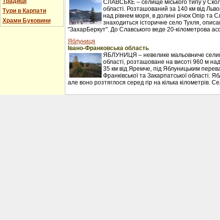
Традиції
СЛАВСЬКЕ – селище міського типу у Сколі
області. Розташований за 140 км від Льво
Тури в Карпати
над рівнем моря, в долині річок Опір та С
Храми Буковини
знаходиться історичне село Тухля, описан
"ЗахарБеркут". До Славського веде 20-кілометрова ас
Яблуниця
Івано-Франковська область
ЯБЛУНИЦЯ – невелике мальовниче селищ
області, розташоване на висоті 960 м над
35 км від Яремче, під Яблуницьким перев
Франківської та Закарпатської області. Я
але воно розтяглося серед гір на кілька кілометрів. С