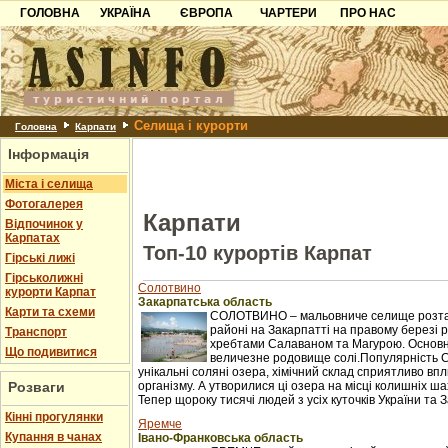
ГОЛОВНА
УКРАЇНА
ЄВРОПА
ЧАРТЕРИ
ПРО НАС
Карпати
Чорногорія
Контакти
Азов
Хорватія
Партнерам
Причорноморря
Болгарія
Додати готель
Селища і курорти
Шацьк
Албанія
Питання
Головна
Карпати
Інформація
Пошук готелів
Міста і селища
Фотогалерея
Карпати
Відпочинок у
Карпатах
Топ-10 курортів Карпат
Гірські лижі
Гірськолижні
Солотвино
курорти Карпат
Закарпатська область
Карти та схеми
СОЛОТВИНО – мальовниче селище розташ
районі на Закарпатті на правому березі рі
Транспорт
хребтами Салаваном та Магурою. Основне 
Що подивитися
величезне родовище солі.Популярність 
унікальні соляні озера, хімічний склад сприятливо в
Розваги
організму. А утворилися ці озера на місці колишніх ш
Тепер щороку тисячі людей з усіх куточків України та З
Кінні прогулянки
Яремче
Купання в чанах
Івано-Франковська область