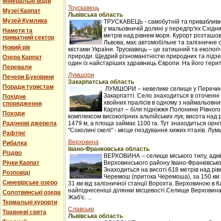
Мінеральні води
Трускавець
Музеї Карпат
Львівська область
Музей Кумлика
ТРУСКАВЕЦЬ - самобутній та привабливи
у мальовничій долині у передгір'ях Східни
Намети та
метрів над рівнем моря. Курорт розташова
приватний сектор
Львова, має автомобільне та залізничне 
Новий рік
містами України. Трускавець – це затишний та екологі
природи. Щедрий різноманітністю природних та підзе
Озера Карпат
один із найстаріших здравниць Європи. На його терито
Перевали
Лумшори
Печери Буковини
Закарпатська область
Поради туристам
ЛУМШОРИ – невелике селище у Перечинс
Закарпатті. Село знаходиться в оточенні 
Похідне
хвойних пралісів в одному з наймальовни
спорядження
Карпат – біля підніжжя Полонини Рівного
Походи
комплексом високогірних альпійських лук, висота над 
Радонові джерела
1479 м, а площа займає 1100 га. Тут знаходиться орні
"Соколині скелі" - місце гніздування хижих птахів. Лумш
Рафтінг
Верховина
Рибалка
Івано-Франковська область
Різдво
ВЕРХОВИНА – селище міського типу, адм
Річки Карпат
Верховинського району Івано-Франківської
Знаходиться на висоті 618 метрів над рі
Розповіді
Черемош (притока Черемоша), за 150 км в
Синевірське озеро
31 км від залізничної станції Ворохта. Верховиною в
найпіднесеніші ділянки місцевості.Селище Верховина
Солотвинські озера
Жаб'є. ...
Термальні курорти
Славське
Травневі свята
Львівська область