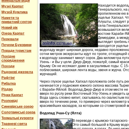
Мінеральні води
Находится водопа
Музеї Карпат
Генеральского, на 
Музей Кумлика
пропиленном ею в
ущелье Хапхал. Чт
Намети та
Алушты, следует 
приватний сектор
села Генеральског
Новий рік
возвышаются вели
Озера Карпат
востоке Караби-Яй
Демерджи, а между
Перевали
выглядит гребень 
Печери Буковини
находится ущелье 
водопаду ведет широкая дорога, недавно проложенн
Поради туристам
сотни метров экскурсанты идут по тропе, отходящей о
Похідне
к водопаду занимает минут сорок. Два километра пут
спорядження
Узень - и Вы у цели. Джур-Джур, пожалуй, самый кра
Крыму. Он не иссякает даже в засушливые годы. С 15
Походи
поблескивая, широкая лента воды, звеня и журча. Отс
Радонові джерела
журчащий.
Рафтінг
Через глухое ущелье Хапхал проложила себе путь ре
Рибалка
начинается у подножия южного склона массива Тырк
Різдво
с Вараби-Яйлой. Водопад Джур-Джур в этом месте н
вверх по руслу реки Восточный Улу-Узень и увидеть ц
Річки Карпат
Вода здесь словно кипит, скатываясь по скалистым п
Розповіді
вверх по течению реки, то примерно через километр 
красивейших каскадов, за которыми со стометровой в
Синевірське озеро
Солотвинські озера
Водопад Учан-Су (Ялта)
Термальні курорти
В переводе с крымско-татарского 
Травневі свята
Это самый большой в Крыму водо
км от города, в горах. До него м