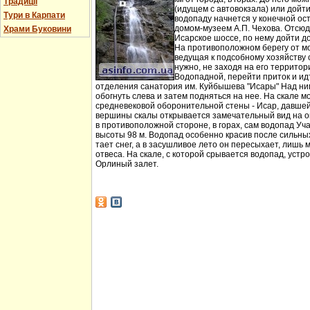
Традиції
(идущем с автовокзала) или дойт
Тури в Карпати
водопаду начнется у конечной ос
домом-музеем А.П. Чехова. Отсюд
Храми Буковини
Исарское шоссе, по нему дойти д
На противоположном берегу от мо
ведущая к подсобному хозяйству
нужно, не заходя на его территори
Водопадной, перейти приток и идт
отделения санатория им. Куйбышева "Исары" Над ни
обогнуть слева и затем подняться на нее. На скале м
средневековой оборонительной стены - Исар, давшей
вершины скалы открывается замечательный вид на ок
в противоположной стороне, в горах, сам водопад Уча
высоты 98 м. Водопад особенно красив после сильных 
тает снег, а в засушливое лето он пересыхает, лишь 
отвеса. На скале, с которой срывается водопад, устр
Орлиный залет.