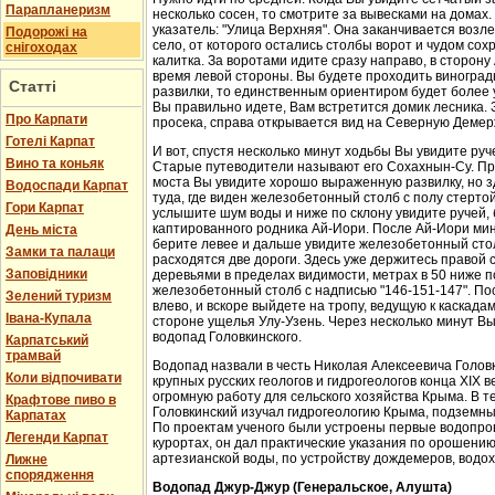
Парапланеризм
несколько сосен, то смотрите за вывесками на домах.
указатель: "Улица Верхняя". Она заканчивается возл
Подорожі на
село, от которого остались столбы ворот и чудом со
снігоходах
калитка. За воротами идите сразу направо, в сторон
время левой стороны. Вы будете проходить виноградн
Статті
развилки, то единственным ориентиром будет более у
Вы правильно идете, Вам встретится домик лесника. 
Про Карпати
просека, справа открывается вид на Северную Демер
Готелі Карпат
И вот, спустя несколько минут ходьбы Вы увидите руч
Вино та коньяк
Старые путеводители называют его Сохахнын-Су. Пр
моста Вы увидите хорошо выраженную развилку, но з
Водоспади Карпат
туда, где виден железобетонный столб с полу стерто
Гори Карпат
услышите шум воды и ниже по склону увидите ручей,
каптированного родника Ай-Иори. После Ай-Иори мину
День міста
берите левее и дальше увидите железобетонный столб
Замки та палаци
расходятся две дороги. Здесь уже держитесь правой 
Заповідники
деревьями в пределах видимости, метрах в 50 ниже п
железобетонный столб с надписью "146-151-147". По
Зелений туризм
влево, и вскоре выйдете на тропу, ведущую к каскада
Івана-Купала
стороне ущелья Улу-Узень. Через несколько минут Вы
водопад Головкинского.
Карпатський
трамвай
Водопад назвали в честь Николая Алексеевича Головки
Коли відпочивати
крупных русских геологов и гидрогеологов конца XIX 
огромную работу для сельского хозяйства Крыма. В 
Крафтове пиво в
Головкинский изучал гидрогеологию Крыма, подземн
Карпатах
По проектам ученого были устроены первые водопров
Легенди Карпат
курортах, он дал практические указания по орошени
артезианской воды, по устройству дождемеров, водо
Лижне
спорядження
Водопад Джур-Джур (Генеральское, Алушта)