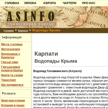
ГОЛОВНА
УКРАЇНА
ЄВРОПА
ЧАРТЕРИ
ПРО НАС
Карпати
Чорногорія
Контакти
Азов
Хорватія
Партнерам
Причорноморря
Болгарія
Додати готель
Водопады Крыма
Шацьк
Албанія
Питання
Головна
Карпати
Інформація
Пошук готелів
Міста і селища
Фотогалерея
Карпати
Відпочинок у
Карпатах
Водопады Крыма
Гірські лижі
Гірськолижні
курорти Карпат
Водопад Головкинского (Алушта)
Карти та схеми
Водопад находится над Алуштой в ущелье Яман-Дере
Транспорт
горных складках сливаются мелкие ручьи, образуя ре
уступам поток воды мощно низвергается с девятиметр
Що подивитися
выдержит сравнение с известным водопадом Джур-Д
Водопад находится в дикой, мало доступной местност
Розваги
туда попасть, Вам необходимо доехать на троллейбус
что в десяти минутах езды от Алушты в сторону Ялт
Кінні прогулянки
около 4 часов. Тропа, временами переходящая в лест
остановкой и выводит в село, на небольшую площадк
Купання в чанах
Нужно идти по средней. Когда Вы увидите сетчатый з