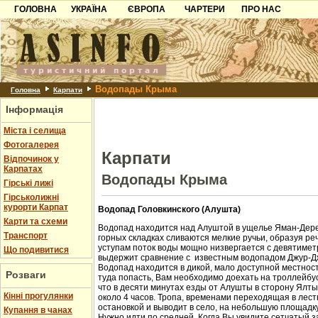
ГОЛОВНА
УКРАЇНА
ЄВРОПА
ЧАРТЕРИ
ПРО НАС
Карпати
Чорногорія
Контакти
Азов
Хорватія
Партнерам
Причорноморря
Болгарія
Додати готель
Водопады Крыма
Шацьк
Албанія
Питання
Головна
Карпати
Інформація
Пошук готелів
Міста і селища
Фотогалерея
Карпати
Відпочинок у
Карпатах
Водопады Крыма
Гірські лижі
Гірськолижні
курорти Карпат
Водопад Головкинского (Алушта)
Карти та схеми
Водопад находится над Алуштой в ущелье Яман-Дере
Транспорт
горных складках сливаются мелкие ручьи, образуя ре
уступам поток воды мощно низвергается с девятиметр
Що подивитися
выдержит сравнение с известным водопадом Джур-Д
Водопад находится в дикой, мало доступной местност
Розваги
туда попасть, Вам необходимо доехать на троллейбус
что в десяти минутах езды от Алушты в сторону Ялт
Кінні прогулянки
около 4 часов. Тропа, временами переходящая в лест
остановкой и выводит в село, на небольшую площадк
Купання в чанах
Нужно идти по средней. Когда Вы увидите сетчатый з