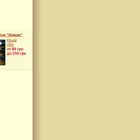
док "Инжир"
Крым
Айя
от 90 грн
до 250 грн