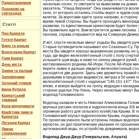
Парапланеризм
несколько сосен, то смотрите за вывесками на домах.
указатель: "Улица Верхняя". Она заканчивается возл
Подорожі на
село, от которого остались столбы ворот и чудом со
снігоходах
калитка. За воротами идите сразу направо, в сторон
время левой стороны. Вы будете проходить виноградн
Статті
развилки, то единственным ориентиром будет более у
Вы правильно идете, Вам встретится домик лесника. 
Про Карпати
просека, справа открывается вид на Северную Демер
Готелі Карпат
И вот, спустя несколько минут ходьбы Вы увидите руч
Вино та коньяк
Старые путеводители называют его Сохахнын-Су. Пр
моста Вы увидите хорошо выраженную развилку, но з
Водоспади Карпат
туда, где виден железобетонный столб с полу стерто
Гори Карпат
услышите шум воды и ниже по склону увидите ручей,
каптированного родника Ай-Иори. После Ай-Иори мину
День міста
берите левее и дальше увидите железобетонный столб
Замки та палаци
расходятся две дороги. Здесь уже держитесь правой 
Заповідники
деревьями в пределах видимости, метрах в 50 ниже п
железобетонный столб с надписью "146-151-147". По
Зелений туризм
влево, и вскоре выйдете на тропу, ведущую к каскада
Івана-Купала
стороне ущелья Улу-Узень. Через несколько минут Вы
водопад Головкинского.
Карпатський
трамвай
Водопад назвали в честь Николая Алексеевича Головки
Коли відпочивати
крупных русских геологов и гидрогеологов конца XIX 
огромную работу для сельского хозяйства Крыма. В 
Крафтове пиво в
Головкинский изучал гидрогеологию Крыма, подземн
Карпатах
По проектам ученого были устроены первые водопров
Легенди Карпат
курортах, он дал практические указания по орошени
артезианской воды, по устройству дождемеров, водо
Лижне
спорядження
Водопад Джур-Джур (Генеральское, Алушта)