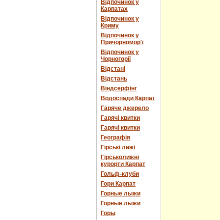
Відпочинок у
Карпатах
Відпочинок у
Криму
Відпочинок у
Причорномор'ї
Відпочинок у
Чорногорії
Відстані
Відстань
Віндсерфінг
Водоспади Карпат
Гаряче джерело
Гарячі квитки
Гарячі квитки
Географія
Гірські лижі
Гірськолижні
курорти Карпат
Гольф-клуби
Гори Карпат
Горные лыжи
Горные лыжи
Горы