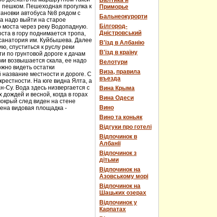
Балтика и
и пешком. Пешеходная прогулка к
Приморье
тановки автобуса №8 рядом с
Бальнеокурорти
а надо выйти на старое
Білгород-
о моста через реку Водопадную.
Дністровський
ста в гору поднимается тропа,
 санатория им. Куйбышева. Далее
В'їзд в Албанію
ю, спуститься к руслу реки
В'їзд в країну
и по грунтовой дороге к дачам
ми возвышается скала, ее надо
Велотури
ожно видеть остатки
Виза, правила
 название местности и дороге. С
въезда
рестности. На юге видна Ялта, а
н-Су. Вода здесь низвергается с
Вина Крыма
дождей и весной, когда в горах
Вина Одеси
мокрый след виден на стене
Вино
оена видовая площадка -
Вино та коньяк
Відгуки про готелі
Відпочинок в
Албанії
Відпочинок з
дітьми
Відпочинок на
Азовському морі
Відпочинок на
Шацьких озерах
Відпочинок у
Карпатах