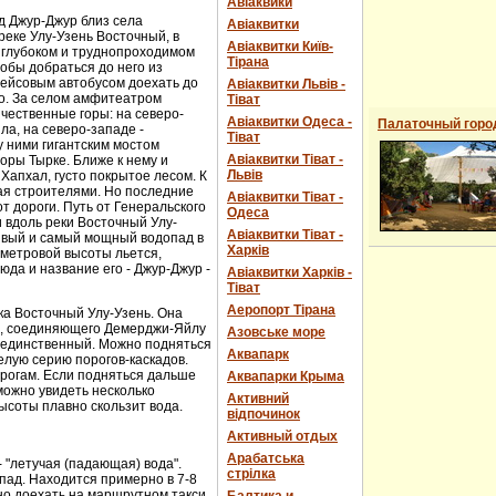
Авіаквики
д Джур-Джур близ села
Авіаквитки
реке Улу-Узень Восточный, в
Авіаквитки Київ-
 глубоком и труднопроходимом
Тірана
обы добраться до него из
рейсовым автобусом доехать до
Авіаквитки Львів -
о. За селом амфитеатром
Тіват
чественные горы: на северо-
Авіаквитки Одеса -
Палаточный горо
ла, на северо-западе -
Тіват
 ними гигантским мостом
Авіаквитки Тіват -
горы Тырке. Ближе к нему и
Львів
Хапхал, густо покрытое лесом. К
ая строителями. Но последние
Авіаквитки Тіват -
т дороги. Путь от Генеральского
Одеса
и вдоль реки Восточный Улу-
Авіаквитки Тіват -
сивый и самый мощный водопад в
Харків
-метровой высоты льется,
юда и название его - Джур-Джур -
Авіаквитки Харків -
Тіват
Аеропорт Тірана
ка Восточный Улу-Узень. Она
е, соединяющего Демерджи-Яйлу
Азовське море
е единственный. Можно подняться
Аквапарк
елую серию порогов-каскадов.
орогам. Если подняться дальше
Аквапарки Крыма
можно увидеть несколько
Активний
ысоты плавно скользит вода.
відпочинок
Активный отдых
Арабатська
- "летучая (падающая) вода".
стрілка
пад. Находится примерно в 7-8
ожно доехать на маршрутном такси