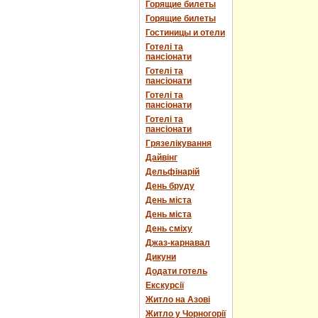
Горящие билеты
Горящие билеты
Гостиницы и отели
Готелі та
пансіонати
Готелі та
пансіонати
Готелі та
пансіонати
Готелі та
пансіонати
Грязелікування
Дайвінг
Дельфінарій
День бруду
День міста
День міста
День сміху
Джаз-карнавал
Дикуни
Додати готель
Екскурсії
Житло на Азові
Житло у Чорногорії