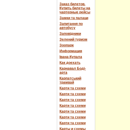
Заказ билетов.
Купить билеты на
чартерные рейсы
Замки та палаци
Запитання по
автобусу
Заповідники
Зелений туризм
Зоопарк
Информация
Івана-Купала
Как доехать
Карнавал Боді-
арта
Карпатський
трамвай
Карти та схеми
Карти та схеми
Карти та схеми
Карти та схеми
Карти та схеми
Карти та схеми
Карти та схеми
Карты и схемы