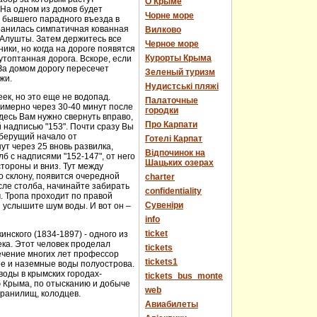
О Крыме
 На одном из домов будет
Чорне море
е бывшего парадного въезда в
хранилась симпатичная кованная
Вилково
у Алушты. Затем держитесь все
Черное море
ики, но когда на дороге появятся
Курорты Крыма
топтанная дорога. Вскоре, если
За домом дорогу пересечет
Зеленый туризм
жи.
Нудистські пляжі
еек, но это еще не водопад.
Палаточные
имерно через 30-40 минут после
городки
десь Вам нужно свернуть вправо,
Про Карпати
й надписью "153". Почти сразу Вы
 берущий начало от
Готелі Карпат
т через 25 вновь развилка,
Відпочинок на
 с надписями "152-147", от него
Шацьких озерах
стороны и вниз. Тут между
о склону, появится очередной
charter
сле столба, начинайте забирать
confidentiality
м. Тропа проходит по правой
Cувеніри
 услышите шум воды. И вот он –
info
ticket
нского (1834-1897) - одного из
века. Этот человек проделал
tickets
течение многих лет профессор
tickets1
ые и наземные воды полуострова.
оды в крымских городах-
tickets_bus_monte
ю Крыма, по отысканию и добыче
web
хранилищ, колодцев.
Авиабилеты