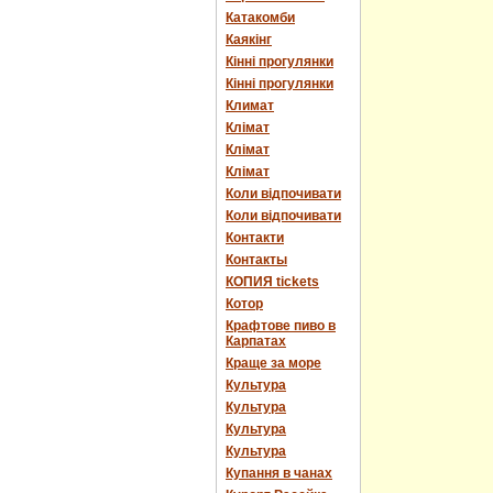
Катакомби
Каякінг
Кінні прогулянки
Кінні прогулянки
Климат
Клімат
Клімат
Клімат
Коли відпочивати
Коли відпочивати
Контакти
Контакты
КОПИЯ tickets
Котор
Крафтове пиво в
Карпатах
Краще за море
Культура
Культура
Культура
Культура
Купання в чанах