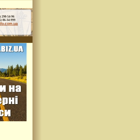
) 298-54-96
86-34-999
nfo.com.ua