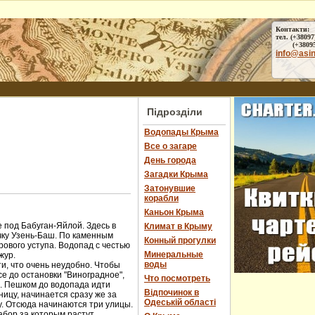
Контакти:
тел. (+38097
(+38095) 
info@asi
Підрозділи
Водопады Крыма
Все о загаре
День города
Загадки Крыма
Затонувшие
корабли
Каньон Крыма
 под Бабуган-Яйлой. Здесь в
Климат в Крыму
чку Узень-Баш. По каменным
Конный прогулки
ового уступа. Водопад с честью
Минеральные
жур.
воды
и, что очень неудобно. Чтобы
е до остановки "Виноградное",
Что посмотреть
ы. Пешком до водопада идти
Відпочинок в
ницу, начинается сразу же за
Одеській області
у. Отсюда начинаются три улицы.
абор за которым растут