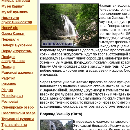
Мінеральні води
Находится водопа
Музеї Карпат
Генеральского, на 
Музей Кумлика
пропиленном ею в
ущелье Хапхал. Чт
Намети та
Алушты, следует 
приватний сектор
села Генеральског
Новий рік
возвышаются вели
Озера Карпат
востоке Караби-Яй
Демерджи, а между
Перевали
выглядит гребень 
Печери Буковини
находится ущелье 
водопаду ведет широкая дорога, недавно проложенн
Поради туристам
сотни метров экскурсанты идут по тропе, отходящей о
Похідне
к водопаду занимает минут сорок. Два километра пут
спорядження
Узень - и Вы у цели. Джур-Джур, пожалуй, самый кра
Крыму. Он не иссякает даже в засушливые годы. С 15
Походи
поблескивая, широкая лента воды, звеня и журча. Отс
Радонові джерела
журчащий.
Рафтінг
Через глухое ущелье Хапхал проложила себе путь ре
Рибалка
начинается у подножия южного склона массива Тырк
Різдво
с Вараби-Яйлой. Водопад Джур-Джур в этом месте н
вверх по руслу реки Восточный Улу-Узень и увидеть ц
Річки Карпат
Вода здесь словно кипит, скатываясь по скалистым п
Розповіді
вверх по течению реки, то примерно через километр 
красивейших каскадов, за которыми со стометровой в
Синевірське озеро
Солотвинські озера
Водопад Учан-Су (Ялта)
Термальні курорти
В переводе с крымско-татарского 
Травневі свята
Это самый большой в Крыму водо
км от города, в горах. До него м