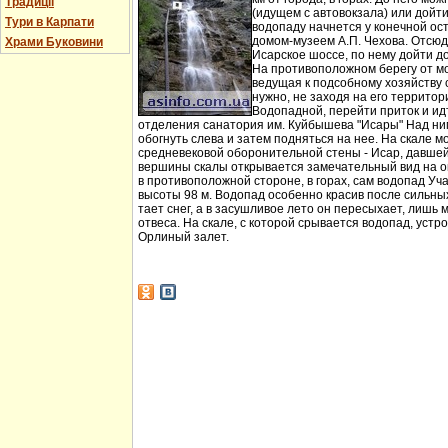
Традиції
(идущем с автовокзала) или дойт
Тури в Карпати
водопаду начнется у конечной ос
домом-музеем А.П. Чехова. Отсюд
Храми Буковини
Исарское шоссе, по нему дойти д
На противоположном берегу от мо
ведущая к подсобному хозяйству
нужно, не заходя на его территори
Водопадной, перейти приток и идт
отделения санатория им. Куйбышева "Исары" Над ни
обогнуть слева и затем подняться на нее. На скале м
средневековой оборонительной стены - Исар, давшей
вершины скалы открывается замечательный вид на ок
в противоположной стороне, в горах, сам водопад Уча
высоты 98 м. Водопад особенно красив после сильных 
тает снег, а в засушливое лето он пересыхает, лишь 
отвеса. На скале, с которой срывается водопад, устр
Орлиный залет.