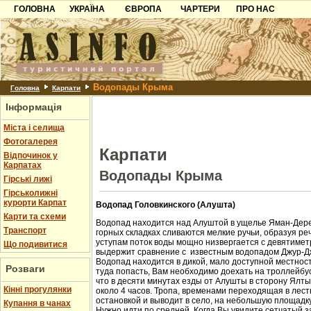
ГОЛОВНА
УКРАЇНА
ЄВРОПА
ЧАРТЕРИ
ПРО НАС
Карпати
Чорногорія
Контакти
Азов
Хорватія
Партнерам
Причорноморря
Болгарія
Додати готель
Водопады Крыма
Шацьк
Албанія
Питання
Головна
Карпати
Інформація
Пошук готелів
Міста і селища
Фотогалерея
Карпати
Відпочинок у
Карпатах
Водопады Крыма
Гірські лижі
Гірськолижні
курорти Карпат
Водопад Головкинского (Алушта)
Карти та схеми
Водопад находится над Алуштой в ущелье Яман-Дере
Транспорт
горных складках сливаются мелкие ручьи, образуя ре
уступам поток воды мощно низвергается с девятиметр
Що подивитися
выдержит сравнение с известным водопадом Джур-Д
Водопад находится в дикой, мало доступной местност
Розваги
туда попасть, Вам необходимо доехать на троллейбус
что в десяти минутах езды от Алушты в сторону Ялт
Кінні прогулянки
около 4 часов. Тропа, временами переходящая в лест
остановкой и выводит в село, на небольшую площадк
Купання в чанах
Нужно идти по средней. Когда Вы увидите сетчатый з