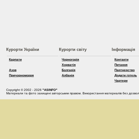
Курорти України
Курорти світу
Інформація
Карпати
Чорногорія
Контакти
Хорватія
Питання
Азов
Болгарія
Партнерство
Причорноморря
Албанія
Додати готель
Чартери
Copyright © 2002 - 2026
"ASINFO"
Материали та фото захищені авторським правом. Використання материалів без дозвол