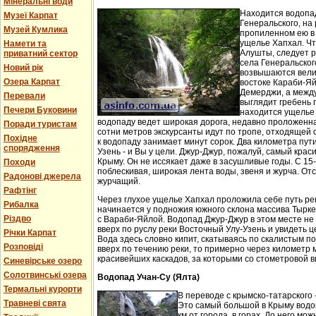
Мінеральні води
Находится водопа
Музеї Карпат
Генеральского, на 
Музей Кумлика
пропиленном ею в
ущелье Хапхал. Чт
Намети та
Алушты, следует 
приватний сектор
села Генеральског
Новий рік
возвышаются вели
Озера Карпат
востоке Караби-Яй
Демерджи, а между
Перевали
выглядит гребень 
Печери Буковини
находится ущелье 
водопаду ведет широкая дорога, недавно проложенн
Поради туристам
сотни метров экскурсанты идут по тропе, отходящей о
Похідне
к водопаду занимает минут сорок. Два километра пут
спорядження
Узень - и Вы у цели. Джур-Джур, пожалуй, самый кра
Крыму. Он не иссякает даже в засушливые годы. С 15
Походи
поблескивая, широкая лента воды, звеня и журча. Отс
Радонові джерела
журчащий.
Рафтінг
Через глухое ущелье Хапхал проложила себе путь ре
Рибалка
начинается у подножия южного склона массива Тырк
Різдво
с Вараби-Яйлой. Водопад Джур-Джур в этом месте н
вверх по руслу реки Восточный Улу-Узень и увидеть ц
Річки Карпат
Вода здесь словно кипит, скатываясь по скалистым п
Розповіді
вверх по течению реки, то примерно через километр 
красивейших каскадов, за которыми со стометровой в
Синевірське озеро
Солотвинські озера
Водопад Учан-Су (Ялта)
Термальні курорти
В переводе с крымско-татарского 
Травневі свята
Это самый большой в Крыму водо
км от города, в горах. До него м