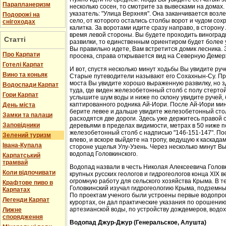
Парапланеризм
несколько сосен, то смотрите за вывесками на домах.
указатель: "Улица Верхняя". Она заканчивается возл
Подорожі на
село, от которого остались столбы ворот и чудом со
снігоходах
калитка. За воротами идите сразу направо, в сторон
время левой стороны. Вы будете проходить виноградн
Статті
развилки, то единственным ориентиром будет более у
Вы правильно идете, Вам встретится домик лесника. 
Про Карпати
просека, справа открывается вид на Северную Демер
Готелі Карпат
И вот, спустя несколько минут ходьбы Вы увидите руч
Вино та коньяк
Старые путеводители называют его Сохахнын-Су. Пр
моста Вы увидите хорошо выраженную развилку, но з
Водоспади Карпат
туда, где виден железобетонный столб с полу стерто
Гори Карпат
услышите шум воды и ниже по склону увидите ручей,
каптированного родника Ай-Иори. После Ай-Иори мину
День міста
берите левее и дальше увидите железобетонный столб
Замки та палаци
расходятся две дороги. Здесь уже держитесь правой 
Заповідники
деревьями в пределах видимости, метрах в 50 ниже п
железобетонный столб с надписью "146-151-147". По
Зелений туризм
влево, и вскоре выйдете на тропу, ведущую к каскада
Івана-Купала
стороне ущелья Улу-Узень. Через несколько минут Вы
водопад Головкинского.
Карпатський
трамвай
Водопад назвали в честь Николая Алексеевича Головки
Коли відпочивати
крупных русских геологов и гидрогеологов конца XIX 
огромную работу для сельского хозяйства Крыма. В 
Крафтове пиво в
Головкинский изучал гидрогеологию Крыма, подземн
Карпатах
По проектам ученого были устроены первые водопров
Легенди Карпат
курортах, он дал практические указания по орошени
артезианской воды, по устройству дождемеров, водо
Лижне
спорядження
Водопад Джур-Джур (Генеральское, Алушта)