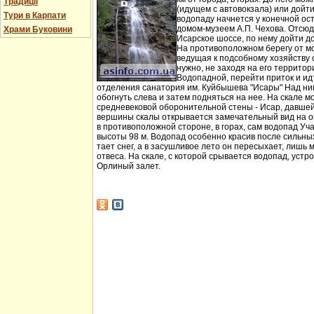
Традиції
(идущем с автовокзала) или дойт
Тури в Карпати
водопаду начнется у конечной ос
домом-музеем А.П. Чехова. Отсюд
Храми Буковини
Исарское шоссе, по нему дойти д
На противоположном берегу от мо
ведущая к подсобному хозяйству
нужно, не заходя на его территори
Водопадной, перейти приток и идт
отделения санатория им. Куйбышева "Исары" Над ни
обогнуть слева и затем подняться на нее. На скале м
средневековой оборонительной стены - Исар, давшей
вершины скалы открывается замечательный вид на ок
в противоположной стороне, в горах, сам водопад Уча
высоты 98 м. Водопад особенно красив после сильных 
тает снег, а в засушливое лето он пересыхает, лишь 
отвеса. На скале, с которой срывается водопад, устр
Орлиный залет.