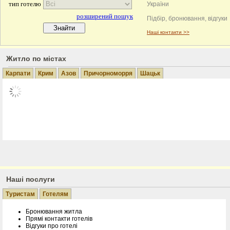
України
Сезон 2
Підбір, бронювання, відгуки
Наші контакти >>
Житло по містах
Карпати
Крим
Азов
Причорноморря
Шацьк
Готелі у Карпатах
Бронювання готелів у Карпатах. Низькі ціни. Приватні садиби і ко
Екскурсії...
Наші послуги
Туристам
Готелям
Бронювання житла
Прямі контакти готелів
Відгуки про готелі