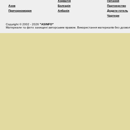
Хорватія
Питання
Азов
Болгарія
Партнерство
Причорноморря
Албанія
Додати готель
Чартери
Copyright © 2002 - 2026
"ASINFO"
Материали та фото захищені авторським правом. Використання материалів без дозвол