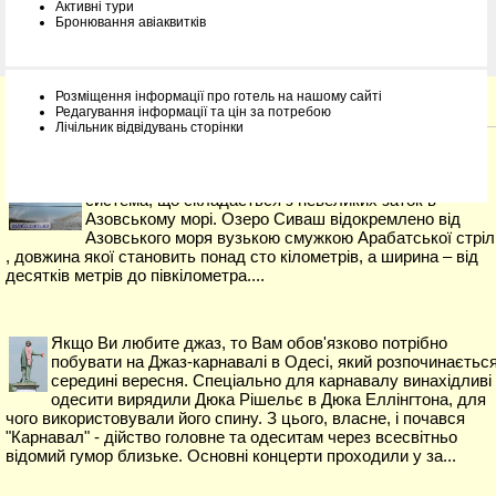
Активні тури
Бронювання авіаквитків
Розміщення інформації про готель на нашому сайті
Інформація про курорти
Редагування інформації та цін за потребою
Лічільник відвідувань сторінки
Сиваш або Гниле море - таку назву має мілководна
система, що складається з невеликих заток в
Азовському морі. Озеро Сиваш відокремлено від
Азовського моря вузькою смужкою Арабатської стріл
, довжина якої становить понад сто кілометрів, а ширина – від
десятків метрів до півкілометра....
Якщо Ви любите джаз, то Вам обов'язково потрібно
побувати на Джаз-карнавалі в Одесі, який розпочинається
середині вересня. Спеціально для карнавалу винахідливі
одесити вирядили Дюка Рішельє в Дюка Еллінгтона, для
чого використовували його спину. З цього, власне, і почався
"Карнавал" - дійство головне та одеситам через всесвітньо
відомий гумор близьке. Основні концерти проходили у за...