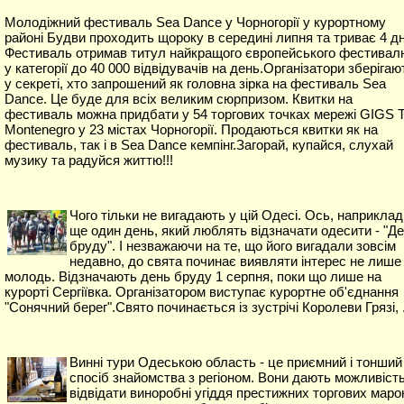
Молодіжний фестиваль Sea Dance у Чорногорії у курортному
районі Будви проходить щороку в середині липня та триває 4 дн
Фестиваль отримав титул найкращого європейського фестивал
у категорії до 40 000 відвідувачів на день.Організатори зберігаю
у секреті, хто запрошений як головна зірка на фестиваль Sea
Dance. Це буде для всіх великим сюрпризом. Квитки на
фестиваль можна придбати у 54 торгових точках мережі GIGS 
Montenegro у 23 містах Чорногорії. Продаються квитки як на
фестиваль, так і в Sea Dance кемпінг.Загорай, купайся, слухай
музику та радуйся життю!!!
Чого тільки не вигадають у цій Одесі. Ось, наприклад
ще один день, який люблять відзначати одесити - "Д
бруду". І незважаючи на те, що його вигадали зовсім
недавно, до свята починає виявляти інтерес не лише
молодь. Відзначають день бруду 1 серпня, поки що лише на
курорті Сергіївка. Організатором виступає курортне об'єднання
"Сонячний берег".Свято починається із зустрічі Королеви Грязі, .
Винні тури Одеською область - це приємний і тонший
спосіб знайомства з регіоном. Вони дають можливіст
відвідати виноробні угіддя престижних торгових маро