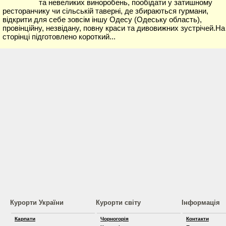
та невеликих виноробень, пообідати у затишному
ресторанчику чи сільській таверні, де збираються гурмани,
відкрити для себе зовсім іншу Одесу (Одеську область),
провінційну, незвідану, повну краси та дивовижних зустрічей.На
сторінці підготовлено короткий...
Курорти України
Курорти світу
Інформація
Карпати
Чорногорія
Контакти