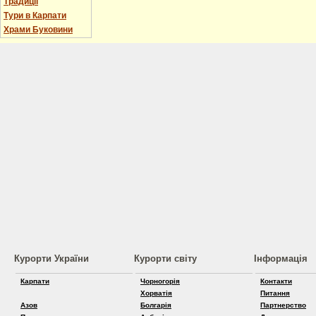
Традиції
Тури в Карпати
Храми Буковини
Курорти України
Курорти світу
Інформація
Карпати
Чорногорія
Контакти
Хорватія
Питання
Азов
Болгарія
Партнерство