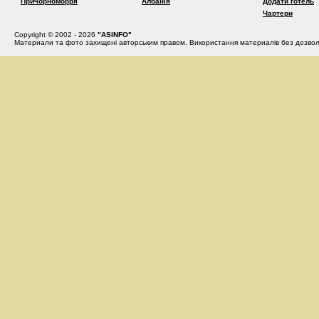
Причорноморря
Албанія
Додати готель
Чартери
Copyright © 2002 - 2026
"ASINFO"
Материали та фото захищені авторським правом. Використання материалів без дозвол