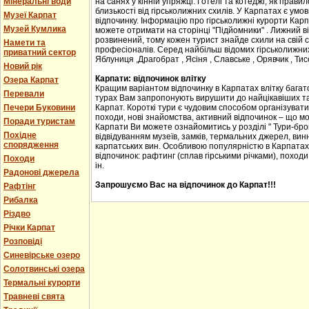
Мінеральні води
на санях у кінній упряжці. Готелі та котеджі, як прав
близькості від гірськолижних схилів. У Карпатах є ум
Музеї Карпат
відпочинку. Інформацію про гірськолижні курорти Карпа
Музей Кумлика
можете отримати на сторінці "Підйомники" . Лижний в
розвинений, тому кожен турист знайде схили на свій сма
Намети та
професіоналів. Серед найбільш відомих гірськолижних
приватний сектор
Яблуниця ,Драгобрат , Ясіня , Славське , Орявчик , Тис
Новий рік
Карпати: відпочинок влітку
Озера Карпат
Кращим варіантом відпочинку в Карпатах влітку багато
Перевали
турах Вам запропонують вирушити до найцікавіших та 
Печери Буковини
Карпат. Короткі тури є чудовим способом організувати с
походи, нові знайомства, активний відпочинок – що м
Поради туристам
Карпати Ви можете ознайомитись у розділі " Тури-бро
Похідне
відвідуванням музеїв, замків, термальних джерел, винн
спорядження
карпатських вин. Особливою популярністю в Карпатах
відпочинок: рафтинг (сплав гірськими річками), походи
Походи
ін.
Радонові джерела
Запрошуємо Вас на відпочинок до Карпат!!!
Рафтінг
Рибалка
Різдво
Річки Карпат
Розповіді
Синевірське озеро
Солотвинські озера
Термальні курорти
Травневі свята