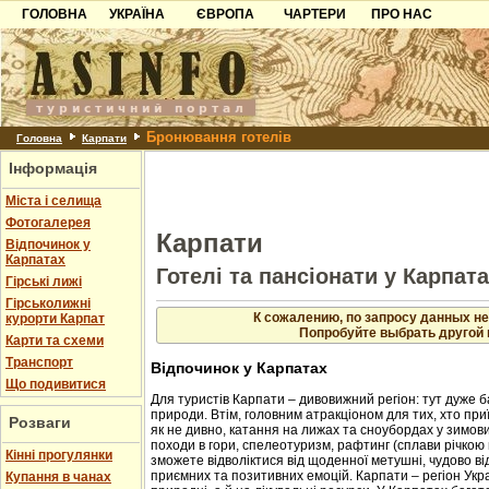
ГОЛОВНА
УКРАЇНА
ЄВРОПА
ЧАРТЕРИ
ПРО НАС
Карпати
Чорногорія
Контакти
Азов
Хорватія
Партнерам
Причорноморря
Болгарія
Додати готель
Бронювання готелів
Шацьк
Албанія
Питання
Головна
Карпати
Інформація
Пошук готелів
Міста і селища
Фотогалерея
Карпати
Відпочинок у
Карпатах
Готелі та пансіонати у Карпат
Гірські лижі
Гірськолижні
К сожалению, по запросу данных не
курорти Карпат
Попробуйте выбрать другой 
Карти та схеми
Транспорт
Відпочинок у Карпатах
Що подивитися
Для туристів Карпати – дивовижний регіон: тут дуже б
природи. Втім, головним атракціоном для тих, хто приї
Розваги
як не дивно, катання на лижах та сноубордах у зимовий
походи в гори, спелеотуризм, рафтинг (сплави річкою 
Кінні прогулянки
зможете відволіктися від щоденної метушні, чудово в
приємних та позитивних емоцій. Карпати – регіон Укр
Купання в чанах