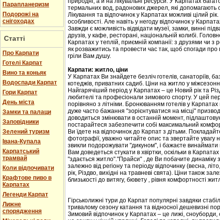
природні, а й на лікувальні ресурси. У Карпатах бага
Парапланеризм
термальних вод, радонових джерел, які допомагають 
Подорожі на
Лікування та відпочинок у Карпатах можливі цілий рік.
снігоходах
особливості. Але навіть у негоду відпочинок у Карпат
Завжди є можливість відвідати музеї, замки, винні підв
друзів, у кафе, ресторані, національній колибі. Головн
Статті
Карпатах у теплій, приємній компанії: з друзями чи з
як розважитись та провести час так, щоб спогади про
Про Карпати
гріли Вам душу.
Готелі Карпат
Карпати: житло, ціни
Вино та коньяк
У Карпатах Ви знайдете безліч готелів, санаторіїв, баз
Водоспади Карпат
котеджів, приватних садиб. Ціни на житло у міжсезоння 
Найгарячіший період у Карпатах – це Новий рік та Різ
Гори Карпат
любителі та професіонали зимового спорту. У цей пері
День міста
порівняно з літніми. Бронюванням готелів у Карпатах
дуже часто бажання "зорієнтуватися на місці" призвод
Замки та палаци
доводиться змінювати в останній момент, підлаштовую
Заповідники
постарайтеся забезпечити собі максимальний комфорт
Зелений туризм
Ви їдете на відпочинок до Карпат з дітьми. Покладайте
фотографії, уважно читайте опис та звертайте увагу н
Івана-Купала
звикли подорожувати "дикуном", і бажаєте винаймати к
Карпатський
Вам доведеться стукати в хвіртки, оскільки в Карпата
трамвай
"здається житло"."Прайси" , де Ви побачите динаміку 
залежно від регіону та періоду відпочинку (весна, літо
Коли відпочивати
рік, Різдво, вихідні на травневі свята). Ціни також за
Крафтове пиво в
близькості до витягу, бювету , рівня комфортності жит
Карпатах
Легенди Карпат
Гірськолижні тури до Карпат популярні завдяки стабіл
Лижне
тривалому сезону катання та відносної дешевизні пор
спорядження
Зимовий відпочинок у Карпатах – це лижі, сноуборди, 