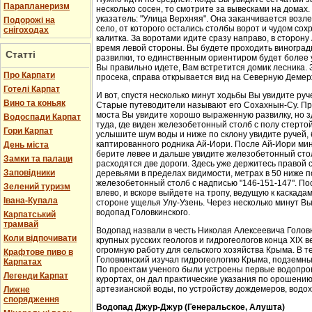
Парапланеризм
несколько сосен, то смотрите за вывесками на домах.
указатель: "Улица Верхняя". Она заканчивается возл
Подорожі на
село, от которого остались столбы ворот и чудом со
снігоходах
калитка. За воротами идите сразу направо, в сторон
время левой стороны. Вы будете проходить виноградн
Статті
развилки, то единственным ориентиром будет более у
Вы правильно идете, Вам встретится домик лесника. 
Про Карпати
просека, справа открывается вид на Северную Демер
Готелі Карпат
И вот, спустя несколько минут ходьбы Вы увидите руч
Вино та коньяк
Старые путеводители называют его Сохахнын-Су. Пр
моста Вы увидите хорошо выраженную развилку, но з
Водоспади Карпат
туда, где виден железобетонный столб с полу стерто
Гори Карпат
услышите шум воды и ниже по склону увидите ручей,
каптированного родника Ай-Иори. После Ай-Иори мину
День міста
берите левее и дальше увидите железобетонный столб
Замки та палаци
расходятся две дороги. Здесь уже держитесь правой 
Заповідники
деревьями в пределах видимости, метрах в 50 ниже п
железобетонный столб с надписью "146-151-147". По
Зелений туризм
влево, и вскоре выйдете на тропу, ведущую к каскада
Івана-Купала
стороне ущелья Улу-Узень. Через несколько минут Вы
водопад Головкинского.
Карпатський
трамвай
Водопад назвали в честь Николая Алексеевича Головки
Коли відпочивати
крупных русских геологов и гидрогеологов конца XIX 
огромную работу для сельского хозяйства Крыма. В 
Крафтове пиво в
Головкинский изучал гидрогеологию Крыма, подземн
Карпатах
По проектам ученого были устроены первые водопров
Легенди Карпат
курортах, он дал практические указания по орошени
артезианской воды, по устройству дождемеров, водо
Лижне
спорядження
Водопад Джур-Джур (Генеральское, Алушта)