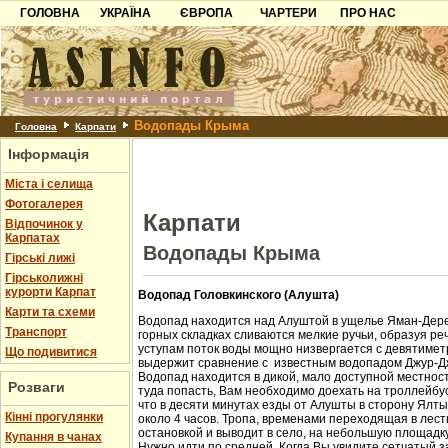
ГОЛОВНА
УКРАЇНА
ЄВРОПА
ЧАРТЕРИ
ПРО НАС
Карпати
Чорногорія
Контакти
Азов
Хорватія
Партнерам
Причорноморря
Болгарія
Додати готель
Водопады Крыма
Шацьк
Албанія
Питання
Головна
Карпати
Інформація
Пошук готелів
Міста і селища
Фотогалерея
Карпати
Відпочинок у
Карпатах
Водопады Крыма
Гірські лижі
Гірськолижні
курорти Карпат
Водопад Головкинского (Алушта)
Карти та схеми
Водопад находится над Алуштой в ущелье Яман-Дере
Транспорт
горных складках сливаются мелкие ручьи, образуя ре
уступам поток воды мощно низвергается с девятиметр
Що подивитися
выдержит сравнение с известным водопадом Джур-Д
Водопад находится в дикой, мало доступной местност
Розваги
туда попасть, Вам необходимо доехать на троллейбус
что в десяти минутах езды от Алушты в сторону Ялт
Кінні прогулянки
около 4 часов. Тропа, временами переходящая в лест
остановкой и выводит в село, на небольшую площадк
Купання в чанах
Нужно идти по средней. Когда Вы увидите сетчатый з