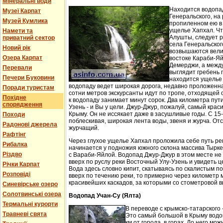
Мінеральні води
Находится водопа
Музеї Карпат
Генеральского, на 
Музей Кумлика
пропиленном ею в
ущелье Хапхал. Чт
Намети та
Алушты, следует 
приватний сектор
села Генеральског
Новий рік
возвышаются вели
Озера Карпат
востоке Караби-Яй
Демерджи, а между
Перевали
выглядит гребень 
Печери Буковини
находится ущелье 
водопаду ведет широкая дорога, недавно проложенн
Поради туристам
сотни метров экскурсанты идут по тропе, отходящей о
Похідне
к водопаду занимает минут сорок. Два километра пут
спорядження
Узень - и Вы у цели. Джур-Джур, пожалуй, самый кра
Крыму. Он не иссякает даже в засушливые годы. С 15
Походи
поблескивая, широкая лента воды, звеня и журча. Отс
Радонові джерела
журчащий.
Рафтінг
Через глухое ущелье Хапхал проложила себе путь ре
Рибалка
начинается у подножия южного склона массива Тырк
Різдво
с Вараби-Яйлой. Водопад Джур-Джур в этом месте н
вверх по руслу реки Восточный Улу-Узень и увидеть ц
Річки Карпат
Вода здесь словно кипит, скатываясь по скалистым п
Розповіді
вверх по течению реки, то примерно через километр 
красивейших каскадов, за которыми со стометровой в
Синевірське озеро
Солотвинські озера
Водопад Учан-Су (Ялта)
Термальні курорти
В переводе с крымско-татарского 
Травневі свята
Это самый большой в Крыму водо
км от города, в горах. До него м