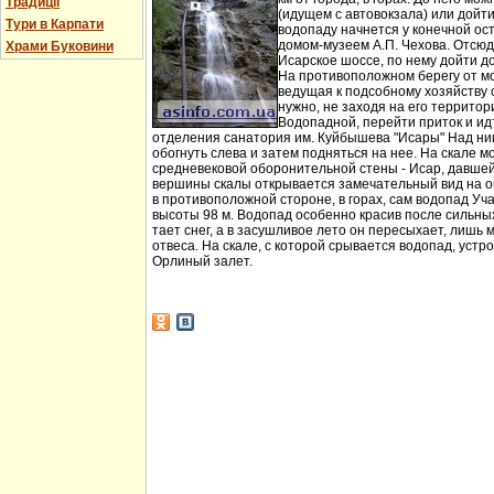
Традиції
(идущем с автовокзала) или дойт
Тури в Карпати
водопаду начнется у конечной ос
домом-музеем А.П. Чехова. Отсюд
Храми Буковини
Исарское шоссе, по нему дойти д
На противоположном берегу от мо
ведущая к подсобному хозяйству
нужно, не заходя на его территори
Водопадной, перейти приток и идт
отделения санатория им. Куйбышева "Исары" Над ни
обогнуть слева и затем подняться на нее. На скале м
средневековой оборонительной стены - Исар, давшей
вершины скалы открывается замечательный вид на ок
в противоположной стороне, в горах, сам водопад Уча
высоты 98 м. Водопад особенно красив после сильных 
тает снег, а в засушливое лето он пересыхает, лишь 
отвеса. На скале, с которой срывается водопад, устр
Орлиный залет.