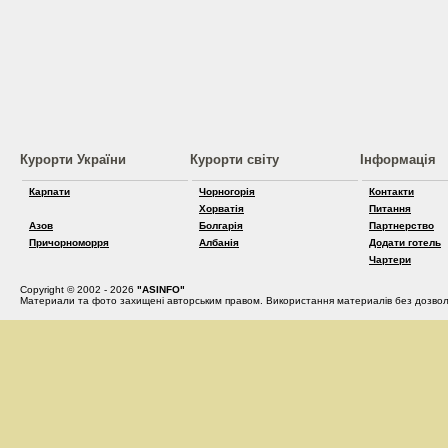
Курорти України
Курорти світу
Інформація
Карпати
Чорногорія
Контакти
Хорватія
Питання
Азов
Болгарія
Партнерство
Причорноморря
Албанія
Додати готель
Чартери
Copyright © 2002 - 2026
"ASINFO"
Материали та фото захищені авторським правом. Використання материалів без дозвол