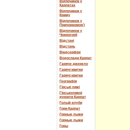
Відпочинок у
Карпатах
Відпочинок у
Криму
Відпочинок у
Причорномор'ї
Відпочинок у
Чорногорії
Відстані
Відстань
Віндсерфінг
Водоспади Карпат
Гаряче джерело
Гарячі квитки
Гарячі квитки
Географія
Гірські лижі
Гірськолижні
курорти Карпат
Гольф-клуби
Гори Карпат
Горные лыжи
Горные лыжи
Горы