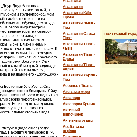
Авіаквики
д Джур-Джур близ села
Авіаквитки
реке Улу-Узень Восточный, в
Авіаквитки Київ-
 глубоком и труднопроходимом
Тірана
обы добраться до него из
рейсовым автобусом доехать до
Авіаквитки Львів -
о. За селом амфитеатром
Тіват
чественные горы: на северо-
Авіаквитки Одеса -
Палаточный горо
ла, на северо-западе -
Тіват
 ними гигантским мостом
Авіаквитки Тіват -
горы Тырке. Ближе к нему и
Львів
Хапхал, густо покрытое лесом. К
ая строителями. Но последние
Авіаквитки Тіват -
т дороги. Путь от Генеральского
Одеса
и вдоль реки Восточный Улу-
Авіаквитки Тіват -
сивый и самый мощный водопад в
Харків
-метровой высоты льется,
юда и название его - Джур-Джур -
Авіаквитки Харків -
Тіват
Аеропорт Тірана
ка Восточный Улу-Узень. Она
е, соединяющего Демерджи-Яйлу
Азовське море
е единственный. Можно подняться
Аквапарк
елую серию порогов-каскадов.
орогам. Если подняться дальше
Аквапарки Крыма
можно увидеть несколько
Активний
ысоты плавно скользит вода.
відпочинок
Активный отдых
Арабатська
- "летучая (падающая) вода".
стрілка
пад. Находится примерно в 7-8
ожно доехать на маршрутном такси