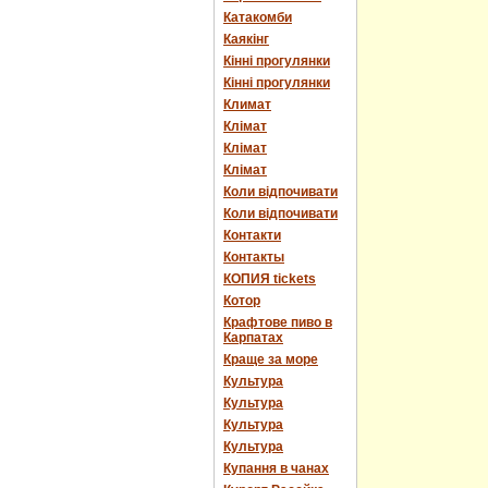
Катакомби
Каякінг
Кінні прогулянки
Кінні прогулянки
Климат
Клімат
Клімат
Клімат
Коли відпочивати
Коли відпочивати
Контакти
Контакты
КОПИЯ tickets
Котор
Крафтове пиво в
Карпатах
Краще за море
Культура
Культура
Культура
Культура
Купання в чанах