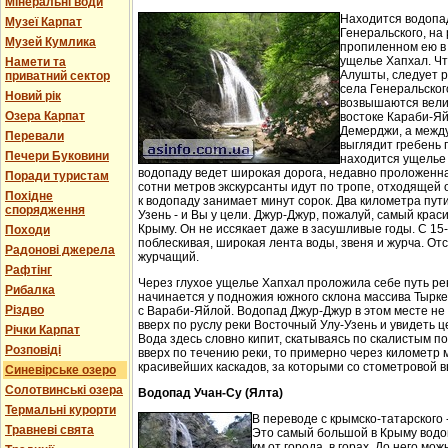
Мінеральні води
Находится водопа
Музеї Карпат
Генеральского, на 
Музей Кумлика
пропиленном ею в
ущелье Хапхал. Чт
Намети та
Алушты, следует 
приватний сектор
села Генеральског
Новий рік
возвышаются вели
Озера Карпат
востоке Караби-Яй
Демерджи, а между
Перевали
выглядит гребень 
Печери Буковини
находится ущелье 
водопаду ведет широкая дорога, недавно проложенн
Поради туристам
сотни метров экскурсанты идут по тропе, отходящей о
Похідне
к водопаду занимает минут сорок. Два километра пут
спорядження
Узень - и Вы у цели. Джур-Джур, пожалуй, самый кра
Крыму. Он не иссякает даже в засушливые годы. С 15
Походи
поблескивая, широкая лента воды, звеня и журча. Отс
Радонові джерела
журчащий.
Рафтінг
Через глухое ущелье Хапхал проложила себе путь ре
Рибалка
начинается у подножия южного склона массива Тырк
Різдво
с Вараби-Яйлой. Водопад Джур-Джур в этом месте н
вверх по руслу реки Восточный Улу-Узень и увидеть ц
Річки Карпат
Вода здесь словно кипит, скатываясь по скалистым п
Розповіді
вверх по течению реки, то примерно через километр 
красивейших каскадов, за которыми со стометровой в
Синевірське озеро
Солотвинські озера
Водопад Учан-Су (Ялта)
Термальні курорти
В переводе с крымско-татарского 
Травневі свята
Это самый большой в Крыму водо
км от города, в горах. До него м