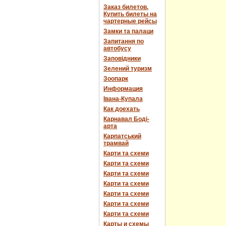
Заказ билетов.
Купить билеты на
чартерные рейсы
Замки та палаци
Запитання по
автобусу
Заповідники
Зелений туризм
Зоопарк
Информация
Івана-Купала
Как доехать
Карнавал Боді-
арта
Карпатський
трамвай
Карти та схеми
Карти та схеми
Карти та схеми
Карти та схеми
Карти та схеми
Карти та схеми
Карти та схеми
Карты и схемы