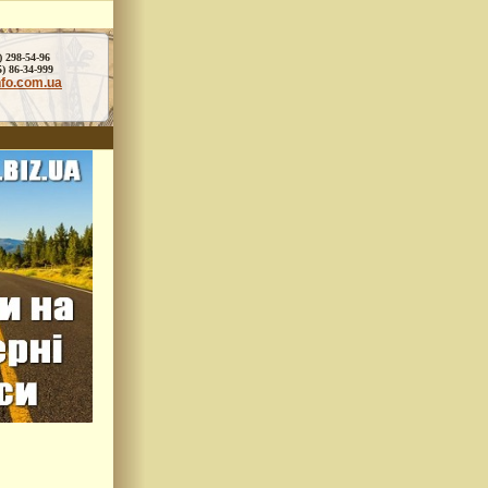
) 298-54-96
86-34-999
nfo.com.ua