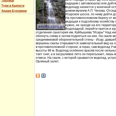
Традиції
(идущем с автовокзала) или дойт
Тури в Карпати
водопаду начнется у конечной ос
домом-музеем А.П. Чехова. Отсюд
Храми Буковини
Исарское шоссе, по нему дойти д
На противоположном берегу от мо
ведущая к подсобному хозяйству
нужно, не заходя на его территори
Водопадной, перейти приток и идт
отделения санатория им. Куйбышева "Исары" Над ни
обогнуть слева и затем подняться на нее. На скале м
средневековой оборонительной стены - Исар, давшей
вершины скалы открывается замечательный вид на ок
в противоположной стороне, в горах, сам водопад Уча
высоты 98 м. Водопад особенно красив после сильных 
тает снег, а в засушливое лето он пересыхает, лишь 
отвеса. На скале, с которой срывается водопад, устр
Орлиный залет.