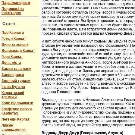
Парапланеризм
несколько сосен, то смотрите за вывесками на домах.
указатель: "Улица Верхняя". Она заканчивается возл
Подорожі на
село, от которого остались столбы ворот и чудом со
снігоходах
калитка. За воротами идите сразу направо, в сторон
время левой стороны. Вы будете проходить виноградн
Статті
развилки, то единственным ориентиром будет более у
Вы правильно идете, Вам встретится домик лесника. 
Про Карпати
просека, справа открывается вид на Северную Демер
Готелі Карпат
И вот, спустя несколько минут ходьбы Вы увидите руч
Вино та коньяк
Старые путеводители называют его Сохахнын-Су. Пр
моста Вы увидите хорошо выраженную развилку, но з
Водоспади Карпат
туда, где виден железобетонный столб с полу стерто
Гори Карпат
услышите шум воды и ниже по склону увидите ручей,
каптированного родника Ай-Иори. После Ай-Иори мину
День міста
берите левее и дальше увидите железобетонный столб
Замки та палаци
расходятся две дороги. Здесь уже держитесь правой 
Заповідники
деревьями в пределах видимости, метрах в 50 ниже п
железобетонный столб с надписью "146-151-147". По
Зелений туризм
влево, и вскоре выйдете на тропу, ведущую к каскада
Івана-Купала
стороне ущелья Улу-Узень. Через несколько минут Вы
водопад Головкинского.
Карпатський
трамвай
Водопад назвали в честь Николая Алексеевича Головки
Коли відпочивати
крупных русских геологов и гидрогеологов конца XIX 
огромную работу для сельского хозяйства Крыма. В 
Крафтове пиво в
Головкинский изучал гидрогеологию Крыма, подземн
Карпатах
По проектам ученого были устроены первые водопров
Легенди Карпат
курортах, он дал практические указания по орошени
артезианской воды, по устройству дождемеров, водо
Лижне
спорядження
Водопад Джур-Джур (Генеральское, Алушта)