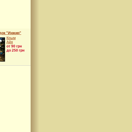
док "Инжир"
Крым
Айя
от 90 грн
до 250 грн