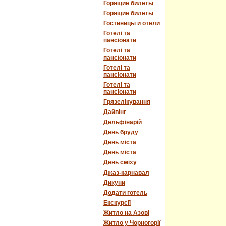
Горящие билеты
Горящие билеты
Гостиницы и отели
Готелі та
пансіонати
Готелі та
пансіонати
Готелі та
пансіонати
Готелі та
пансіонати
Грязелікування
Дайвінг
Дельфінарій
День бруду
День міста
День міста
День сміху
Джаз-карнавал
Дикуни
Додати готель
Екскурсії
Житло на Азові
Житло у Чорногорії