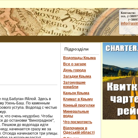
Контакти:
тел. (+38097
(+38095) 
info@asi
Підрозділи
Водопады Крыма
Все о загаре
День города
Загадки Крыма
Затонувшие
корабли
Каньон Крыма
 под Бабуган-Яйлой. Здесь в
Климат в Крыму
чку Узень-Баш. По каменным
Конный прогулки
ового уступа. Водопад с честью
Минеральные
жур.
воды
и, что очень неудобно. Чтобы
е до остановки "Виноградное",
Что посмотреть
ы. Пешком до водопада идти
Відпочинок в
ницу, начинается сразу же за
Одеській області
у. Отсюда начинаются три улицы.
абор за которым растут