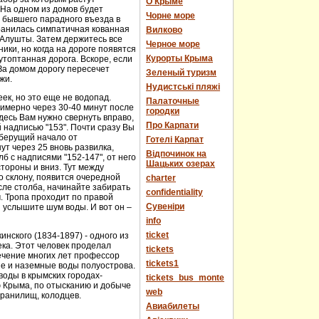
О Крыме
 На одном из домов будет
Чорне море
е бывшего парадного въезда в
хранилась симпатичная кованная
Вилково
у Алушты. Затем держитесь все
Черное море
ики, но когда на дороге появятся
Курорты Крыма
топтанная дорога. Вскоре, если
За домом дорогу пересечет
Зеленый туризм
жи.
Нудистські пляжі
еек, но это еще не водопад.
Палаточные
имерно через 30-40 минут после
городки
десь Вам нужно свернуть вправо,
Про Карпати
й надписью "153". Почти сразу Вы
 берущий начало от
Готелі Карпат
т через 25 вновь развилка,
Відпочинок на
 с надписями "152-147", от него
Шацьких озерах
стороны и вниз. Тут между
о склону, появится очередной
charter
сле столба, начинайте забирать
confidentiality
м. Тропа проходит по правой
Cувеніри
 услышите шум воды. И вот он –
info
ticket
нского (1834-1897) - одного из
века. Этот человек проделал
tickets
течение многих лет профессор
tickets1
ые и наземные воды полуострова.
оды в крымских городах-
tickets_bus_monte
ю Крыма, по отысканию и добыче
web
хранилищ, колодцев.
Авиабилеты