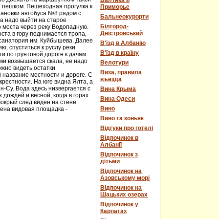
Балтика и
и пешком. Пешеходная прогулка к
Приморье
тановки автобуса №8 рядом с
Бальнеокурорти
а надо выйти на старое
Білгород-
о моста через реку Водопадную.
Дністровський
ста в гору поднимается тропа,
 санатория им. Куйбышева. Далее
В'їзд в Албанію
ю, спуститься к руслу реки
В'їзд в країну
и по грунтовой дороге к дачам
ми возвышается скала, ее надо
Велотури
ожно видеть остатки
Виза, правила
 название местности и дороге. С
въезда
рестности. На юге видна Ялта, а
н-Су. Вода здесь низвергается с
Вина Крыма
дождей и весной, когда в горах
Вина Одеси
мокрый след виден на стене
Вино
оена видовая площадка -
Вино та коньяк
Відгуки про готелі
Відпочинок в
Албанії
Відпочинок з
дітьми
Відпочинок на
Азовському морі
Відпочинок на
Шацьких озерах
Відпочинок у
Карпатах