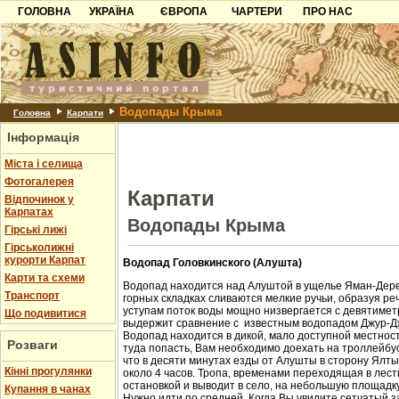
ГОЛОВНА
УКРАЇНА
ЄВРОПА
ЧАРТЕРИ
ПРО НАС
Карпати
Чорногорія
Контакти
Азов
Хорватія
Партнерам
Причорноморря
Болгарія
Додати готель
Водопады Крыма
Шацьк
Албанія
Питання
Головна
Карпати
Інформація
Пошук готелів
Міста і селища
Фотогалерея
Карпати
Відпочинок у
Карпатах
Водопады Крыма
Гірські лижі
Гірськолижні
курорти Карпат
Водопад Головкинского (Алушта)
Карти та схеми
Водопад находится над Алуштой в ущелье Яман-Дере
Транспорт
горных складках сливаются мелкие ручьи, образуя ре
уступам поток воды мощно низвергается с девятиметр
Що подивитися
выдержит сравнение с известным водопадом Джур-Д
Водопад находится в дикой, мало доступной местност
Розваги
туда попасть, Вам необходимо доехать на троллейбус
что в десяти минутах езды от Алушты в сторону Ялт
Кінні прогулянки
около 4 часов. Тропа, временами переходящая в лест
остановкой и выводит в село, на небольшую площадк
Купання в чанах
Нужно идти по средней. Когда Вы увидите сетчатый з