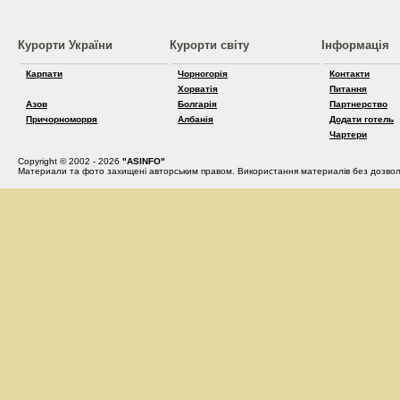
Курорти України
Курорти світу
Інформація
Карпати
Чорногорія
Контакти
Хорватія
Питання
Азов
Болгарія
Партнерство
Причорноморря
Албанія
Додати готель
Чартери
Copyright © 2002 - 2026
"ASINFO"
Материали та фото захищені авторським правом. Використання материалів без дозвол