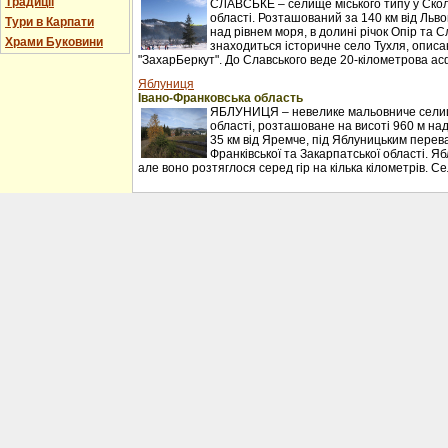
Традиції
СЛАВСЬКЕ – селище міського типу у Сколі
області. Розташований за 140 км від Льво
Тури в Карпати
над рівнем моря, в долині річок Опір та С
Храми Буковини
знаходиться історичне село Тухля, описан
"ЗахарБеркут". До Славського веде 20-кілометрова ас
Яблуниця
Івано-Франковська область
ЯБЛУНИЦЯ – невелике мальовниче селищ
області, розташоване на висоті 960 м над
35 км від Яремче, під Яблуницьким перев
Франківської та Закарпатської області. Я
але воно розтяглося серед гір на кілька кілометрів. С