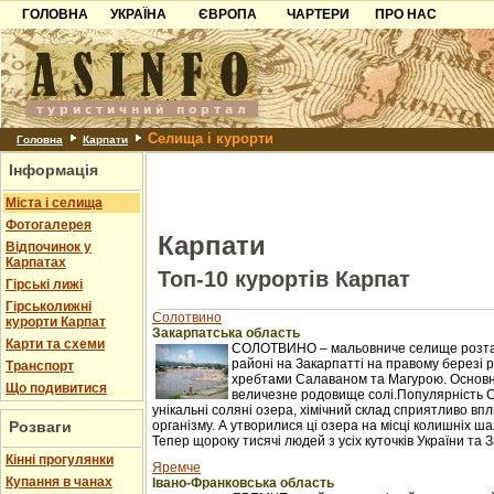
ГОЛОВНА
УКРАЇНА
ЄВРОПА
ЧАРТЕРИ
ПРО НАС
Карпати
Чорногорія
Контакти
Азов
Хорватія
Партнерам
Причорноморря
Болгарія
Додати готель
Селища і курорти
Шацьк
Албанія
Питання
Головна
Карпати
Інформація
Пошук готелів
Міста і селища
Фотогалерея
Карпати
Відпочинок у
Карпатах
Топ-10 курортів Карпат
Гірські лижі
Гірськолижні
Солотвино
курорти Карпат
Закарпатська область
Карти та схеми
СОЛОТВИНО – мальовниче селище розташ
районі на Закарпатті на правому березі рі
Транспорт
хребтами Салаваном та Магурою. Основне 
Що подивитися
величезне родовище солі.Популярність 
унікальні соляні озера, хімічний склад сприятливо в
Розваги
організму. А утворилися ці озера на місці колишніх ш
Тепер щороку тисячі людей з усіх куточків України та З
Кінні прогулянки
Яремче
Купання в чанах
Івано-Франковська область