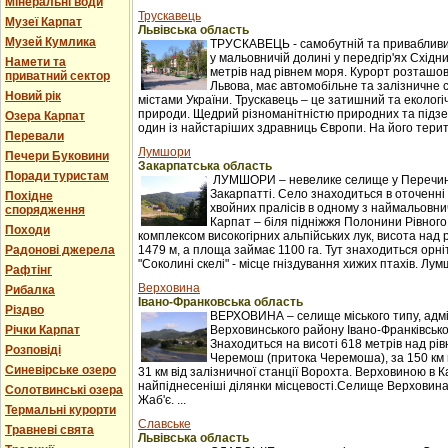
Мінеральні води
Трускавець
Музеї Карпат
Львівська область
Музей Кумлика
ТРУСКАВЕЦЬ - самобутній та привабливи
у мальовничій долині у передгір'ях Східни
Намети та
метрів над рівнем моря. Курорт розташова
приватний сектор
Львова, має автомобільне та залізничне 
Новий рік
містами України. Трускавець – це затишний та екологі
природи. Щедрий різноманітністю природних та підзе
Озера Карпат
один із найстаріших здравниць Європи. На його терито
Перевали
Лумшори
Печери Буковини
Закарпатська область
Поради туристам
ЛУМШОРИ – невелике селище у Перечинс
Закарпатті. Село знаходиться в оточенні 
Похідне
хвойних пралісів в одному з наймальовни
спорядження
Карпат – біля підніжжя Полонини Рівного
Походи
комплексом високогірних альпійських лук, висота над 
Радонові джерела
1479 м, а площа займає 1100 га. Тут знаходиться орні
"Соколині скелі" - місце гніздування хижих птахів. Лумш
Рафтінг
Верховина
Рибалка
Івано-Франковська область
Різдво
ВЕРХОВИНА – селище міського типу, адм
Річки Карпат
Верховинського району Івано-Франківської
Знаходиться на висоті 618 метрів над рі
Розповіді
Черемош (притока Черемоша), за 150 км в
Синевірське озеро
31 км від залізничної станції Ворохта. Верховиною в
найпіднесеніші ділянки місцевості.Селище Верховина
Солотвинські озера
Жаб'є. ...
Термальні курорти
Славське
Травневі свята
Львівська область