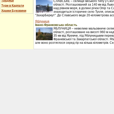
Традиції
СЛАВСЬКЕ – селище міського типу у Сколі
області. Розташований за 140 км від Льво
Тури в Карпати
над рівнем моря, в долині річок Опір та С
Храми Буковини
знаходиться історичне село Тухля, описан
"ЗахарБеркут". До Славського веде 20-кілометрова ас
Яблуниця
Івано-Франковська область
ЯБЛУНИЦЯ – невелике мальовниче селищ
області, розташоване на висоті 960 м над
35 км від Яремче, під Яблуницьким перев
Франківської та Закарпатської області. Я
але воно розтяглося серед гір на кілька кілометрів. С