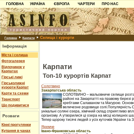
ГОЛОВНА
УКРАЇНА
ЄВРОПА
ЧАРТЕРИ
ПРО НАС
Карпати
Чорногорія
Контакти
Азов
Хорватія
Партнерам
Причорноморря
Болгарія
Додати готель
Селища і курорти
Шацьк
Албанія
Питання
Головна
Карпати
Інформація
Пошук готелів
Міста і селища
Фотогалерея
Карпати
Відпочинок у
Карпатах
Топ-10 курортів Карпат
Гірські лижі
Гірськолижні
Солотвино
курорти Карпат
Закарпатська область
Карти та схеми
СОЛОТВИНО – мальовниче селище розташ
районі на Закарпатті на правому березі рі
Транспорт
хребтами Салаваном та Магурою. Основне 
Що подивитися
величезне родовище солі.Популярність 
унікальні соляні озера, хімічний склад сприятливо в
Розваги
організму. А утворилися ці озера на місці колишніх ш
Тепер щороку тисячі людей з усіх куточків України та З
Кінні прогулянки
Яремче
Купання в чанах
Івано-Франковська область