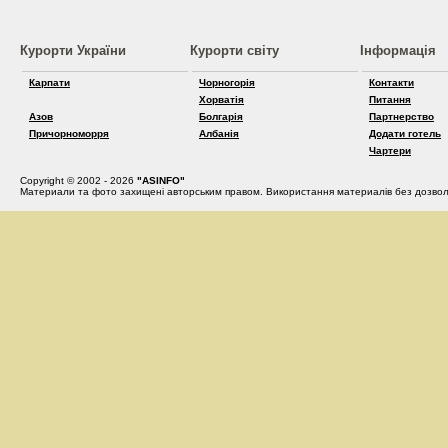
Курорти України
Курорти світу
Інформація
Карпати
Чорногорія
Контакти
Хорватія
Питання
Азов
Болгарія
Партнерство
Причорноморря
Албанія
Додати готель
Чартери
Copyright © 2002 - 2026
"ASINFO"
Материали та фото захищені авторським правом. Використання материалів без дозвол