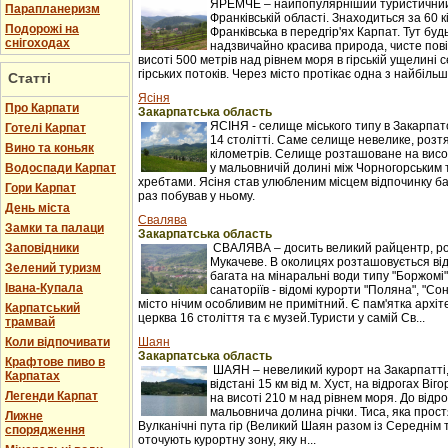
ЯРЕМЧЕ – найпопулярніший туристичний 
Парапланеризм
Франківській області. Знаходиться за 60 к
Подорожі на
Франківська в передгір'ях Карпат. Тут буд
снігоходах
надзвичайно красива природа, чисте пові
висоті 500 метрів над рівнем моря в гірській ущелині с
гірських потоків. Через місто протікає одна з найбільши
Статті
Ясіня
Про Карпати
Закарпатська область
ЯСІНЯ - селище міського типу в Закарпатс
Готелі Карпат
14 столітті. Саме селище невелике, розтяг
Вино та коньяк
кілометрів. Селище розташоване на висот
Водоспади Карпат
у мальовничій долині між Чорногорським
хребтами. Ясіня став улюбленим місцем відпочинку баг
Гори Карпат
раз побував у ньому.
День міста
Свалява
Замки та палаци
Закарпатська область
Заповідники
СВАЛЯВА – досить великий райцентр, ро
Мукачеве. В околицях розташовується ві
Зелений туризм
багата на мінаральні води типу "Боржомі"
Івана-Купала
санаторіїв - відомі курорти "Поляна", "С
місто нічим особливим не примітний. Є пам'ятка архіт
Карпатський
церква 16 століття та є музей.Туристи у самій Св...
трамвай
Коли відпочивати
Шаян
Закарпатська область
Крафтове пиво в
ШАЯН – невеликий курорт на Закарпатті
Карпатах
відстані 15 км від м. Хуст, на відрогах Ві
Легенди Карпат
на висоті 210 м над рівнем моря. До відр
мальовнича долина річки. Тиса, яка прост
Лижне
Вулканічні пута гір (Великий Шаян разом із Середні
спорядження
оточують курортну зону, яку н...