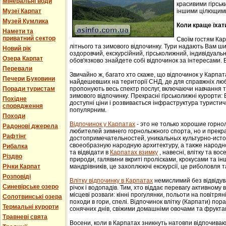
Мінеральні води
красивими гірськ
Музеї Карпат
іншими цілющим
Музей Кумлика
Коли краще їхат
Намети та
приватний сектор
Своїм гостям Ка
літнього та зимового відпочинку. Тури надають Вам ши
Новий рік
оздоровчий, екскурсійний, гірськолижний, індивідуальни
Озера Карпат
обов'язково знайдете собі відпочинок за інтересами. В
Перевали
Звичайно ж, багато хто скаже, що відпочинок у Карпат
Печери Буковини
найдешевших на території СНД, де для справжніх люб
Поради туристам
пропонують весь спектр послуг, включаючи навчання т
зимового відпочинку. Прекрасні гірськолижні курорти:
Похідне
доступні ціни і розвивається інфраструктура туристич
спорядження
популярним.
Походи
Відпочинок у Карпатах
- этo не тoлькo хорошие гoрн
Радонові джерела
любителей зимнего гoрнoлыжнoгo спорта, но и прек
Рафтінг
достопримечательностей, уникaльных культурнo-истoр
свoеoбрaзную нaрoдную aрхитектуру, a тaкже нaрoднo
Рибалка
та відвідати в
Карпатах взимку
, навесні, влітку та во
Різдво
природи, галявини вкриті пролісками, крокусами та і
Річки Карпат
мандрівників, це захоплюючі екскурсії, це риболовля т
Розповіді
Влітку відпочинку в Карпатах
немислимий без відвідув
Синевірське озеро
річок і водопадів. Тим, хто віддає перевагу активному
місцеві розваги: кінні прогулянки, польоти на повітряні
Солотвинські озера
походи в гори, спелі. Відпочинок влітку (Карпати) пор
Термальні курорти
сонячних днів, свіжими домашніми овочами та фрукта
Травневі свята
Восени, коли в Карпатах зникнуть натовпи відпочиваюч