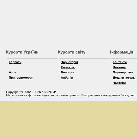
Курорти України
Курорти світу
Інформація
Карпати
Чорногорія
Контакти
Хорватія
Питання
Азов
Болгарія
Партнерство
Причорноморря
Албанія
Додати готель
Чартери
Copyright © 2002 - 2026
"ASINFO"
Материали та фото захищені авторським правом. Використання материалів без дозвол