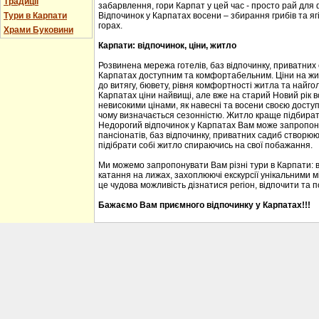
Традиції
забарвлення, гори Карпат у цей час - просто рай для
Тури в Карпати
Відпочинок у Карпатах восени – збирання грибів та ягі
горах.
Храми Буковини
Карпати: відпочинок, ціни, житло
Розвинена мережа готелів, баз відпочинку, приватних
Карпатах доступним та комфортабельним. Ціни на житл
до витягу, бювету, рівня комфортності житла та найгол
Карпатах ціни найвищі, але вже на старий Новий рік 
невисокими цінами, як навесні та восени своєю доступ
чому визначається сезонністю. Житло краще підбирати
Недорогий відпочинок у Карпатах Вам може запропону
пансіонатів, баз відпочинку, приватних садиб створю
підібрати собі житло спираючись на свої побажання.
Ми можемо запропонувати Вам різні тури в Карпати: 
катання на лижах, захоплюючі екскурсії унікальними м
це чудова можливість дізнатися регіон, відпочити та 
Бажаємо Вам приємного відпочинку у Карпатах!!!