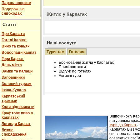
Парапланеризм
Подорожі на
снігоходах
Житло у Карпатах
Статті
Про Карпати
Готелі Карпат
Наші послуги
Вино та коньяк
Туристам
Готелям
Водоспади Карпат
Гори Карпат
Бронювання житла у Карпатах
День міста
Прямі контакти
Замки та палаци
Відгуки по готелях
Активні тури
Заповідники
Зелений туризм
Івана-Купала
Карпатський
трамвай
Розміщення інформації про готель на нашому
Редагування інформації і цін на вимогу
Коли відпочивати
Лічільник відвідувачів
Крафтове пиво в
Відпочинок у Ка
Карпатах
натуральна краса
Легенди Карпат
тури до Карпат
с
Карпатах Ви змож
Лижне
сповнена народн
спорядження
славляться свої