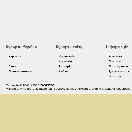
Курорти України
Курорти світу
Інформація
Карпати
Чорногорія
Контакти
Хорватія
Питання
Азов
Болгарія
Партнерство
Причорноморря
Албанія
Додати готель
Чартери
Copyright © 2002 - 2026
"ASINFO"
Материали та фото захищені авторським правом. Використання материалів без дозвол