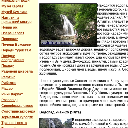
Мінеральні води
Находится водопа
Музеї Карпат
Генеральского, на 
Музей Кумлика
пропиленном ею в
ущелье Хапхал. Чт
Намети та
Алушты, следует 
приватний сектор
села Генеральског
Новий рік
возвышаются вели
Озера Карпат
востоке Караби-Яй
Демерджи, а между
Перевали
выглядит гребень 
Печери Буковини
находится ущелье 
водопаду ведет широкая дорога, недавно проложенн
Поради туристам
сотни метров экскурсанты идут по тропе, отходящей о
Похідне
к водопаду занимает минут сорок. Два километра пут
спорядження
Узень - и Вы у цели. Джур-Джур, пожалуй, самый кра
Крыму. Он не иссякает даже в засушливые годы. С 15
Походи
поблескивая, широкая лента воды, звеня и журча. Отс
Радонові джерела
журчащий.
Рафтінг
Через глухое ущелье Хапхал проложила себе путь ре
Рибалка
начинается у подножия южного склона массива Тырк
Різдво
с Вараби-Яйлой. Водопад Джур-Джур в этом месте н
вверх по руслу реки Восточный Улу-Узень и увидеть ц
Річки Карпат
Вода здесь словно кипит, скатываясь по скалистым п
Розповіді
вверх по течению реки, то примерно через километр 
красивейших каскадов, за которыми со стометровой в
Синевірське озеро
Солотвинські озера
Водопад Учан-Су (Ялта)
Термальні курорти
В переводе с крымско-татарского 
Травневі свята
Это самый большой в Крыму водо
км от города, в горах. До него м