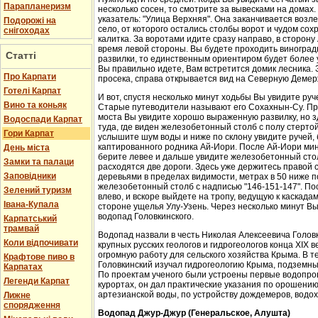
Парапланеризм
несколько сосен, то смотрите за вывесками на домах.
указатель: "Улица Верхняя". Она заканчивается возл
Подорожі на
село, от которого остались столбы ворот и чудом со
снігоходах
калитка. За воротами идите сразу направо, в сторон
время левой стороны. Вы будете проходить виноградн
Статті
развилки, то единственным ориентиром будет более у
Вы правильно идете, Вам встретится домик лесника. 
Про Карпати
просека, справа открывается вид на Северную Демер
Готелі Карпат
И вот, спустя несколько минут ходьбы Вы увидите руч
Вино та коньяк
Старые путеводители называют его Сохахнын-Су. Пр
моста Вы увидите хорошо выраженную развилку, но з
Водоспади Карпат
туда, где виден железобетонный столб с полу стерто
Гори Карпат
услышите шум воды и ниже по склону увидите ручей,
каптированного родника Ай-Иори. После Ай-Иори мину
День міста
берите левее и дальше увидите железобетонный столб
Замки та палаци
расходятся две дороги. Здесь уже держитесь правой 
Заповідники
деревьями в пределах видимости, метрах в 50 ниже п
железобетонный столб с надписью "146-151-147". По
Зелений туризм
влево, и вскоре выйдете на тропу, ведущую к каскада
Івана-Купала
стороне ущелья Улу-Узень. Через несколько минут Вы
водопад Головкинского.
Карпатський
трамвай
Водопад назвали в честь Николая Алексеевича Головки
Коли відпочивати
крупных русских геологов и гидрогеологов конца XIX 
огромную работу для сельского хозяйства Крыма. В 
Крафтове пиво в
Головкинский изучал гидрогеологию Крыма, подземн
Карпатах
По проектам ученого были устроены первые водопров
Легенди Карпат
курортах, он дал практические указания по орошени
артезианской воды, по устройству дождемеров, водо
Лижне
спорядження
Водопад Джур-Джур (Генеральское, Алушта)