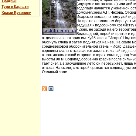
Традиції
(идущем с автовокзала) или дойт
Тури в Карпати
водопаду начнется у конечной ос
домом-музеем А.П. Чехова. Отсюд
Храми Буковини
Исарское шоссе, по нему дойти д
На противоположном берегу от мо
ведущая к подсобному хозяйству
нужно, не заходя на его территори
Водопадной, перейти приток и идт
отделения санатория им. Куйбышева "Исары" Над ни
обогнуть слева и затем подняться на нее. На скале м
средневековой оборонительной стены - Исар, давшей
вершины скалы открывается замечательный вид на ок
в противоположной стороне, в горах, сам водопад Уча
высоты 98 м. Водопад особенно красив после сильных 
тает снег, а в засушливое лето он пересыхает, лишь 
отвеса. На скале, с которой срывается водопад, устр
Орлиный залет.