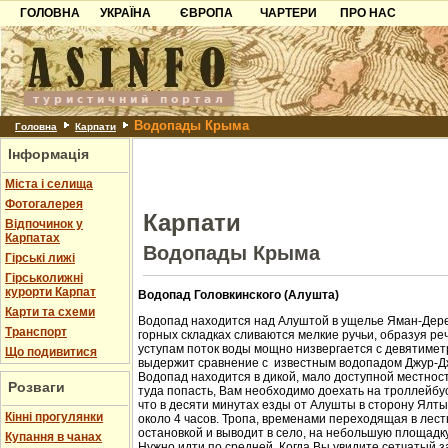
ГОЛОВНА
УКРАЇНА
ЄВРОПА
ЧАРТЕРИ
ПРО НАС
Карпати
Чорногорія
Контакти
Азов
Хорватія
Партнерам
Причорноморря
Болгарія
Додати готель
Водопады Крыма
Шацьк
Албанія
Питання
Головна
Карпати
Інформація
Пошук готелів
Міста і селища
Фотогалерея
Карпати
Відпочинок у
Карпатах
Водопады Крыма
Гірські лижі
Гірськолижні
курорти Карпат
Водопад Головкинского (Алушта)
Карти та схеми
Водопад находится над Алуштой в ущелье Яман-Дере
Транспорт
горных складках сливаются мелкие ручьи, образуя ре
уступам поток воды мощно низвергается с девятиметр
Що подивитися
выдержит сравнение с известным водопадом Джур-Д
Водопад находится в дикой, мало доступной местност
Розваги
туда попасть, Вам необходимо доехать на троллейбус
что в десяти минутах езды от Алушты в сторону Ялт
Кінні прогулянки
около 4 часов. Тропа, временами переходящая в лест
остановкой и выводит в село, на небольшую площадк
Купання в чанах
Нужно идти по средней. Когда Вы увидите сетчатый з