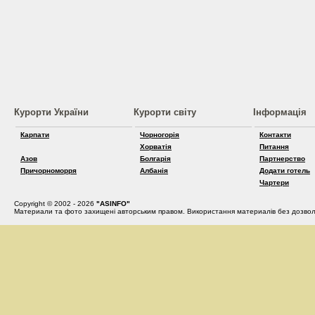
Курорти України
Курорти світу
Інформація
Карпати
Чорногорія
Контакти
Хорватія
Питання
Азов
Болгарія
Партнерство
Причорноморря
Албанія
Додати готель
Чартери
Copyright © 2002 - 2026
"ASINFO"
Материали та фото захищені авторським правом. Використання материалів без дозвол