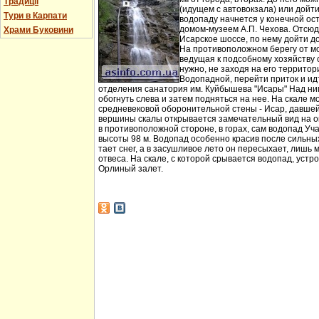
Традиції
(идущем с автовокзала) или дойт
Тури в Карпати
водопаду начнется у конечной ос
домом-музеем А.П. Чехова. Отсюд
Храми Буковини
Исарское шоссе, по нему дойти д
На противоположном берегу от мо
ведущая к подсобному хозяйству
нужно, не заходя на его территори
Водопадной, перейти приток и идт
отделения санатория им. Куйбышева "Исары" Над ни
обогнуть слева и затем подняться на нее. На скале м
средневековой оборонительной стены - Исар, давшей
вершины скалы открывается замечательный вид на ок
в противоположной стороне, в горах, сам водопад Уча
высоты 98 м. Водопад особенно красив после сильных 
тает снег, а в засушливое лето он пересыхает, лишь 
отвеса. На скале, с которой срывается водопад, устр
Орлиный залет.