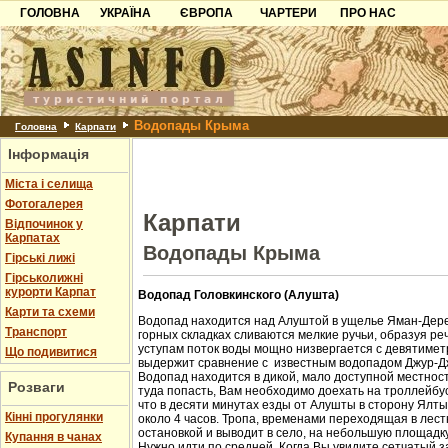
ГОЛОВНА
УКРАЇНА
ЄВРОПА
ЧАРТЕРИ
ПРО НАС
Карпати
Чорногорія
Контакти
Азов
Хорватія
Партнерам
Причорноморря
Болгарія
Додати готель
Водопады Крыма
Шацьк
Албанія
Питання
Головна
Карпати
Інформація
Пошук готелів
Міста і селища
Фотогалерея
Карпати
Відпочинок у
Карпатах
Водопады Крыма
Гірські лижі
Гірськолижні
курорти Карпат
Водопад Головкинского (Алушта)
Карти та схеми
Водопад находится над Алуштой в ущелье Яман-Дере
Транспорт
горных складках сливаются мелкие ручьи, образуя ре
уступам поток воды мощно низвергается с девятиметр
Що подивитися
выдержит сравнение с известным водопадом Джур-Д
Водопад находится в дикой, мало доступной местност
Розваги
туда попасть, Вам необходимо доехать на троллейбус
что в десяти минутах езды от Алушты в сторону Ялт
Кінні прогулянки
около 4 часов. Тропа, временами переходящая в лест
остановкой и выводит в село, на небольшую площадк
Купання в чанах
Нужно идти по средней. Когда Вы увидите сетчатый з