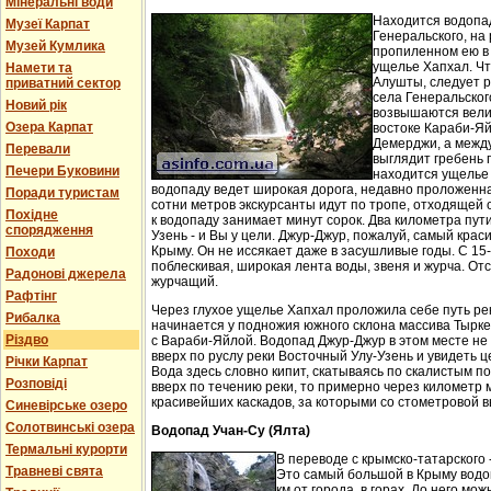
Мінеральні води
Находится водопа
Музеї Карпат
Генеральского, на 
Музей Кумлика
пропиленном ею в
ущелье Хапхал. Чт
Намети та
Алушты, следует 
приватний сектор
села Генеральског
Новий рік
возвышаются вели
Озера Карпат
востоке Караби-Яй
Демерджи, а между
Перевали
выглядит гребень 
Печери Буковини
находится ущелье 
водопаду ведет широкая дорога, недавно проложенн
Поради туристам
сотни метров экскурсанты идут по тропе, отходящей о
Похідне
к водопаду занимает минут сорок. Два километра пут
спорядження
Узень - и Вы у цели. Джур-Джур, пожалуй, самый кра
Крыму. Он не иссякает даже в засушливые годы. С 15
Походи
поблескивая, широкая лента воды, звеня и журча. Отс
Радонові джерела
журчащий.
Рафтінг
Через глухое ущелье Хапхал проложила себе путь ре
Рибалка
начинается у подножия южного склона массива Тырк
Різдво
с Вараби-Яйлой. Водопад Джур-Джур в этом месте н
вверх по руслу реки Восточный Улу-Узень и увидеть ц
Річки Карпат
Вода здесь словно кипит, скатываясь по скалистым п
Розповіді
вверх по течению реки, то примерно через километр 
красивейших каскадов, за которыми со стометровой в
Синевірське озеро
Солотвинські озера
Водопад Учан-Су (Ялта)
Термальні курорти
В переводе с крымско-татарского 
Травневі свята
Это самый большой в Крыму водо
км от города, в горах. До него м