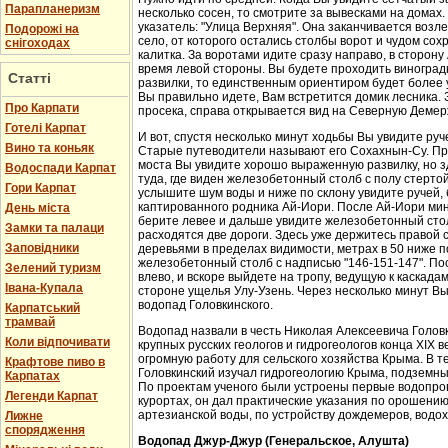
Парапланеризм
несколько сосен, то смотрите за вывесками на домах.
указатель: "Улица Верхняя". Она заканчивается возл
Подорожі на
село, от которого остались столбы ворот и чудом со
снігоходах
калитка. За воротами идите сразу направо, в сторон
время левой стороны. Вы будете проходить виноградн
Статті
развилки, то единственным ориентиром будет более у
Вы правильно идете, Вам встретится домик лесника. 
Про Карпати
просека, справа открывается вид на Северную Демер
Готелі Карпат
И вот, спустя несколько минут ходьбы Вы увидите руч
Вино та коньяк
Старые путеводители называют его Сохахнын-Су. Пр
моста Вы увидите хорошо выраженную развилку, но з
Водоспади Карпат
туда, где виден железобетонный столб с полу стерто
Гори Карпат
услышите шум воды и ниже по склону увидите ручей,
каптированного родника Ай-Иори. После Ай-Иори мину
День міста
берите левее и дальше увидите железобетонный столб
Замки та палаци
расходятся две дороги. Здесь уже держитесь правой 
Заповідники
деревьями в пределах видимости, метрах в 50 ниже п
железобетонный столб с надписью "146-151-147". По
Зелений туризм
влево, и вскоре выйдете на тропу, ведущую к каскада
Івана-Купала
стороне ущелья Улу-Узень. Через несколько минут Вы
водопад Головкинского.
Карпатський
трамвай
Водопад назвали в честь Николая Алексеевича Головки
Коли відпочивати
крупных русских геологов и гидрогеологов конца XIX 
огромную работу для сельского хозяйства Крыма. В 
Крафтове пиво в
Головкинский изучал гидрогеологию Крыма, подземн
Карпатах
По проектам ученого были устроены первые водопров
Легенди Карпат
курортах, он дал практические указания по орошени
артезианской воды, по устройству дождемеров, водо
Лижне
спорядження
Водопад Джур-Джур (Генеральское, Алушта)