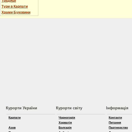
Традиції
Тури в Карпати
Храми Буковини
Курорти України
Курорти світу
Інформація
Карпати
Чорногорія
Контакти
Хорватія
Питання
Азов
Болгарія
Партнерство