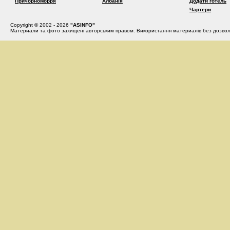
Причорноморря
Албанія
Додати готель
Чартери
Copyright © 2002 - 2026
"ASINFO"
Материали та фото захищені авторським правом. Використання материалів без дозвол