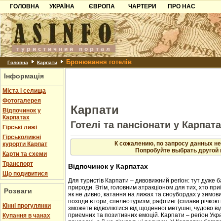
ГОЛОВНА
УКРАЇНА
ЄВРОПА
ЧАРТЕРИ
ПРО НАС
Карпати
Чорногорія
Контакти
Азов
Хорватія
Партнерам
Причорноморря
Болгарія
Додати готель
Бронювання готелів
Шацьк
Албанія
Питання
Головна
Карпати
Інформація
Пошук готелів
Міста і селища
Фотогалерея
Карпати
Відпочинок у
Карпатах
Готелі та пансіонати у Карпат
Гірські лижі
Гірськолижні
К сожалению, по запросу данных не
курорти Карпат
Попробуйте выбрать другой 
Карти та схеми
Транспорт
Відпочинок у Карпатах
Що подивитися
Для туристів Карпати – дивовижний регіон: тут дуже б
природи. Втім, головним атракціоном для тих, хто приї
Розваги
як не дивно, катання на лижах та сноубордах у зимовий
походи в гори, спелеотуризм, рафтинг (сплави річкою 
Кінні прогулянки
зможете відволіктися від щоденної метушні, чудово в
приємних та позитивних емоцій. Карпати – регіон Укр
Купання в чанах