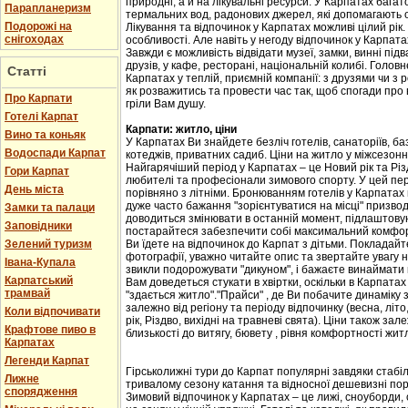
природні, а й на лікувальні ресурси. У Карпатах бага
Парапланеризм
термальних вод, радонових джерел, які допомагають 
Подорожі на
Лікування та відпочинок у Карпатах можливі цілий рік.
снігоходах
особливості. Але навіть у негоду відпочинок у Карпат
Завжди є можливість відвідати музеї, замки, винні підв
друзів, у кафе, ресторані, національній колибі. Головн
Статті
Карпатах у теплій, приємній компанії: з друзями чи з
як розважитись та провести час так, щоб спогади про
Про Карпати
гріли Вам душу.
Готелі Карпат
Карпати: житло, ціни
Вино та коньяк
У Карпатах Ви знайдете безліч готелів, санаторіїв, баз
Водоспади Карпат
котеджів, приватних садиб. Ціни на житло у міжсезоння 
Найгарячіший період у Карпатах – це Новий рік та Різ
Гори Карпат
любителі та професіонали зимового спорту. У цей пері
День міста
порівняно з літніми. Бронюванням готелів у Карпатах
дуже часто бажання "зорієнтуватися на місці" призвод
Замки та палаци
доводиться змінювати в останній момент, підлаштовую
Заповідники
постарайтеся забезпечити собі максимальний комфорт
Зелений туризм
Ви їдете на відпочинок до Карпат з дітьми. Покладайте
фотографії, уважно читайте опис та звертайте увагу н
Івана-Купала
звикли подорожувати "дикуном", і бажаєте винаймати к
Карпатський
Вам доведеться стукати в хвіртки, оскільки в Карпата
трамвай
"здається житло"."Прайси" , де Ви побачите динаміку 
залежно від регіону та періоду відпочинку (весна, літо
Коли відпочивати
рік, Різдво, вихідні на травневі свята). Ціни також за
Крафтове пиво в
близькості до витягу, бювету , рівня комфортності жит
Карпатах
Легенди Карпат
Гірськолижні тури до Карпат популярні завдяки стабіл
Лижне
тривалому сезону катання та відносної дешевизні пор
спорядження
Зимовий відпочинок у Карпатах – це лижі, сноуборди, 