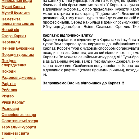
Мінеральні води
на санях у кінній упряжці. Готелі та котеджі, як прав
близькості від гірськолижних схилів. У Карпатах є ум
Музеї Карпат
відпочинку. Інформацію про гірськолижні курорти Карпа
Музей Кумлика
можете отримати на сторінці "Підйомники" . Лижний в
розвинений, тому кожен турист знайде схили на свій сма
Намети та
професіоналів. Серед найбільш відомих гірськолижних
приватний сектор
Яблуниця ,Драгобрат , Ясіня , Славське , Орявчик , Тис
Новий рік
Карпати: відпочинок влітку
Озера Карпат
Кращим варіантом відпочинку в Карпатах влітку багато
Перевали
турах Вам запропонують вирушити до найцікавіших та 
Печери Буковини
Карпат. Короткі тури є чудовим способом організувати с
походи, нові знайомства, активний відпочинок – що м
Поради туристам
Карпати Ви можете ознайомитись у розділі " Тури-бро
Похідне
відвідуванням музеїв, замків, термальних джерел, винн
спорядження
карпатських вин. Особливою популярністю в Карпатах
відпочинок: рафтинг (сплав гірськими річками), походи
Походи
ін.
Радонові джерела
Запрошуємо Вас на відпочинок до Карпат!!!
Рафтінг
Рибалка
Різдво
Річки Карпат
Розповіді
Синевірське озеро
Солотвинські озера
Термальні курорти
Травневі свята