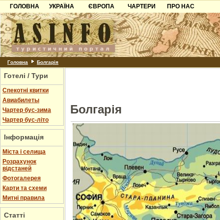
ГОЛОВНА
УКРАЇНА
ЄВРОПА
ЧАРТЕРИ
ПРО НАС
Карпати
Чорногорія
Контакти
Азов
Хорватія
Партнерам
Причорноморря
Болгарія
Додати готель
Шацьк
Албанія
Питання
Головна
Болгарія
Готелі / Тури
Пошук готелів
Спекотні квитки
Авиабилеты
Болгарія
Чартер бус-зима
Чартер бус-літо
Інформація
Міста і селища
Розрахунок
відстаней
Фотогалерея
Карти та схеми
Митні правила
Статті