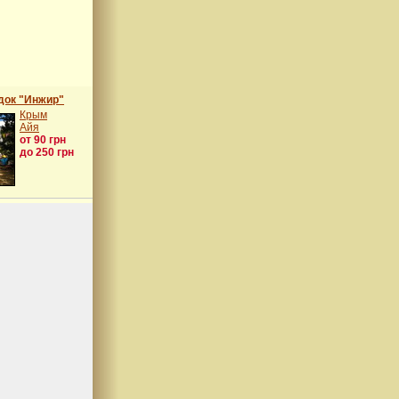
док "Инжир"
Крым
Айя
от 90 грн
до 250 грн