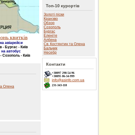
Топ-10 курортів
Золоті піски
Кранэво
Обзор
Созополь
Бургас
Еленіте
онь квитків
Албена
на авіарейси
Св. Костянтин та Олена
в - Бургас - Київ
Бальчик
на автобус
Несебр
 - Созополь - Київ
Контакти
+38097
298-54-96
+38095
86-34-999
info@asinfo.com.ua
231-343-118
та Олена