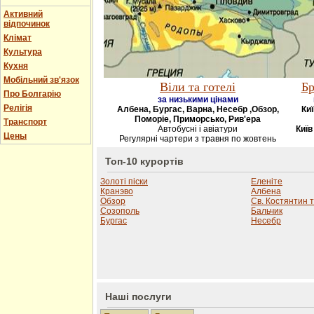
Активний
відпочинок
Клімат
Культура
Кухня
Мобільний зв'язок
Віли та готелі
Бр
Про Болгарію
за низькими цінами
Релігія
Албена, Бургас, Варна, Несебр ,Обзор,
Киї
Поморіе, Приморсько, Рив'ера
Транспорт
Автобусні і авіатури
Київ
Цены
Регулярні чартери з травня по жовтень
Топ-10 курортів
Золоті піски
Еленіте
Кранэво
Албена
Обзор
Св. Костянтин 
Созополь
Бальчик
Бургас
Несебр
Наші послуги