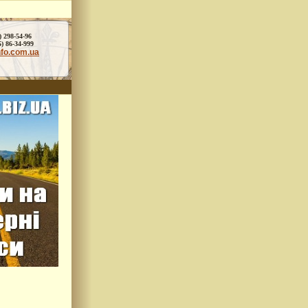
) 298-54-96
86-34-999
nfo.com.ua