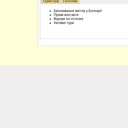
Туристам
Готелям
Бронювання житла у Болгарії
Прямі контакти
Відгуки по готелях
Активні тури
Розміщення інформації про готель на нашому
Редагування інформації і цін на вимогу
Лічільник відвідувачів