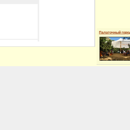
Палаточный горо
 сайті