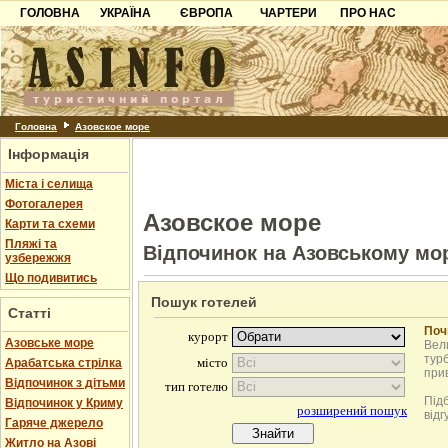
ГОЛОВНА
УКРАЇНА
ЄВРОПА
ЧАРТЕРИ
ПРО НАС
Карпати
Чорногорія
Контакти
Азов
Хорватія
Партнерам
Причорноморря
Болгарія
Додати готель
Шацьк
Албанія
Питання
Головна
Азовское море
Інформація
Пошук готелів
Міста і селища
Фотогалерея
Азовское море
Карти та схеми
Пляжі та
Відпочинок на Азовському мо
узбережжя
Що подивитись
Пошук готелей
Статті
Поч
Азовське море
Вели
турб
Арабатська стрілка
при
Відпочинок з дітьми
Під
Відпочинок у Криму
відг
Гаряче джерело
Житло на Азові