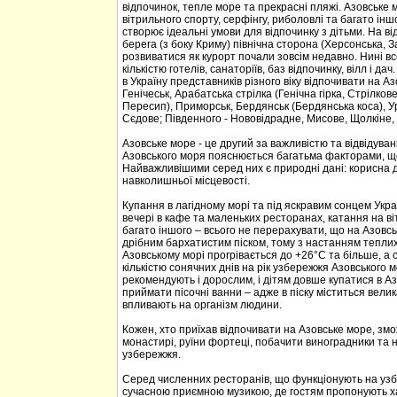
відпочинок, тепле море та прекрасні пляжі. Азовське м
вітрильного спорту, серфінгу, риболовлі та багато ін
створює ідеальні умови для відпочинку з дітьми. На в
берега (з боку Криму) північна сторона (Херсонська, 
розвиватися як курорт почали зовсім недавно. Нині в
кількістю готелів, санаторіїв, баз відпочинку, вілл і 
в Україну представників різного віку відпочивати на Аз
Генічеськ, Арабатська стрілка (Генічна гірка, Стрілко
Пересип), Приморськ, Бердянськ (Бердянська коса), Ур
Сєдове; Південного - Нововідрадне, Мисове, Щолкіне,
Азовське море - це другий за важливістю та відвідува
Азовського моря пояснюється багатьма факторами, щ
Найважливішими серед них є природні дані: корисна д
навколишньої місцевості.
Купання в лагідному морі та під яскравим сонцем Укр
вечері в кафе та маленьких ресторанах, катання на віт
багато іншого – всього не перерахувати, що на Азовсь
дрібним бархатистим піском, тому з настанням теплих 
Азовському морі прогрівається до +26°С та більше, а
кількістю сонячних днів на рік узбережжя Азовського 
рекомендують і дорослим, і дітям довше купатися в Аз
приймати пісочні ванни – адже в піску міститься велик
впливають на організм людини.
Кожен, хто приїхав відпочивати на Азовське море, змо
монастирі, руїни фортеці, побачити виноградники та 
узбережжя.
Серед численних ресторанів, що функціонують на узб
сучасною приємною музикою, де гостям пропонують хар