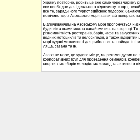
Україну повторно, робить це вже саме через чарівну р
все необхідне для ідеального відпочинку: спорт, неза
все те, заради чого турист здійснює подорож, бажаюч
помічено, що з Азовського моря зазвичай повертаються
Відпочиваючим на Азовському морі пропонується низка 
будинків з якими можна ознайомитись на сторінці "Гот
різноманітність ресторанів, барів, кафе та закусочних, 
водних мотоциклів та велосипедів, а також відкритий 
морі чудові можливості для риболовлі та найвдаліші м
ляща, сазана та ін.
Азовське море, це чудове місце, ми рекомендуємо не л
корпоративних груп для проведення семінарів, конфе
спортивних зборів молодіжних команд та активного ві