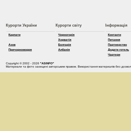
Курорти України
Курорти світу
Інформація
Карпати
Чорногорія
Контакти
Хорватія
Питання
Азов
Болгарія
Партнерство
Причорноморря
Албанія
Додати готель
Чартери
Copyright © 2002 - 2026
"ASINFO"
Материали та фото захищені авторським правом. Використання материалів без дозвол