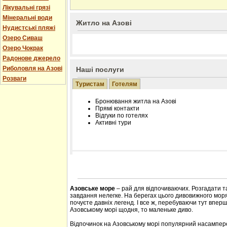
Лікувальні грязі
Мінеральні води
Житло на Азові
Нудистські пляжі
Озеро Сиваш
Озеро Чокрак
Радонове джерело
Риболовля на Азові
Наші послуги
Розваги
Туристам
Готелям
Бронювання житла на Азові
Прямі контакти
Відгуки по готелях
Активні тури
Розміщення інформації про готель на нашому
Редагування інформації і цін на вимогу
Лічільник відвідувачів
Азовське море
– рай для відпочиваючих. Розгадати т
завдання нелегке. На берегах цього дивовижного моря 
почуєте давніх легенд. І все ж, перебуваючи тут впер
Азовському морі щодня, то маленьке диво.
Відпочинок на Азовському морі популярний насампере