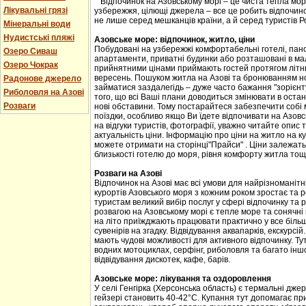
Відпочинок на Азовському морі – це чиста тепла мор
Лікувальні грязі
узбережжя, цілющі джерела – все це робить відпочино
не лише серед мешканців країни, а й серед туристів Рос
Мінеральні води
Нудистські пляжі
Азовське море: відпочинок, житло, ціни
Побудовані на узбережжі комфортабельні готелі, панс
Озеро Сиваш
апартаменти, приватні будинки або розташовані в мал
Озеро Чокрак
прийнятними цінами приймають гостей протягом літнь
вересень. Пошуком житла на Азові та бронюванням но
Радонове джерело
займатися заздалегідь – дуже часто бажання "зорієнт
Риболовля на Азові
того, що всі Ваші плани доводиться змінювати в оста
Розваги
нові обставини. Тому постарайтеся забезпечити собі
поїздки, особливо якщо Ви їдете відпочивати на Азов
на відгуки туристів, фотографії, уважно читайте опис 
актуальність ціни. Інформацію про ціни на житло на к
можете отримати на сторінці"Прайси" . Ціни залежать
близькості готелю до моря, рівня комфорту житла тощ
Розваги на Азові
Відпочинок на Азові має всі умови для найрізноманітн
курортів Азовського моря з кожним роком зростає та 
туристам великий вибір послуг у сфері відпочинку та 
розвагою на Азовському морі є тепле море та сонячні п
на літо приїжджають працювати практично у все більш
сувенірів на згадку. Відвідування аквапарків, екскурсі
мають чудові можливості для активного відпочинку. Ту
водних мотоциклах, серфінг, риболовля та багато інш
відвідування дискотек, кафе, барів.
Азовське море: лікування та оздоровлення
У селі Генгірка (Херсонська область) є термальні дже
гейзері становить 40-42°С. Купання тут допомагає пр