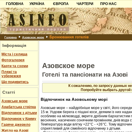
ГОЛОВНА
УКРАЇНА
ЄВРОПА
ЧАРТЕРИ
ПРО НАС
Карпати
Чорногорія
Контакти
Азов
Хорватія
Партнерам
Причорноморря
Болгарія
Додати готель
Бронювання готелів
Шацьк
Албанія
Питання
Головна
Азовское море
Інформація
Пошук готелів
Міста і селища
Фотогалерея
Азовское море
Карти та схеми
Пляжі та
Готелі та пансіонати на Азові
узбережжя
Що подивитись
К сожалению, по запросу данных не
Попробуйте выбрать другой 
Статті
Відпочинок на Азовському морі
Азовське море
Арабатська стрілка
Азовське море – найдрібніше море у світі, його середн
15 м. Уздовж берега є піщані коси, деяким із них нада
Відпочинок з дітьми
особливо на мілководді, вкрите дрібним бархатистим 
Відпочинок у Криму
весняних, насичених сонячним промінням, днів вода с
Температура води влітку +22°C - +26°C. Тому відпочин
Гаряче джерело
сприятливий для сімейного відпочинку з дітьми.
Житло на Азові