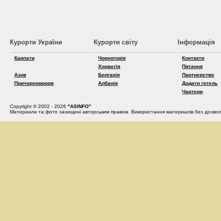
Курорти України
Курорти світу
Інформація
Карпати
Чорногорія
Контакти
Хорватія
Питання
Азов
Болгарія
Партнерство
Причорноморря
Албанія
Додати готель
Чартери
Copyright © 2002 - 2026
"ASINFO"
Материали та фото захищені авторським правом. Використання материалів без дозвол