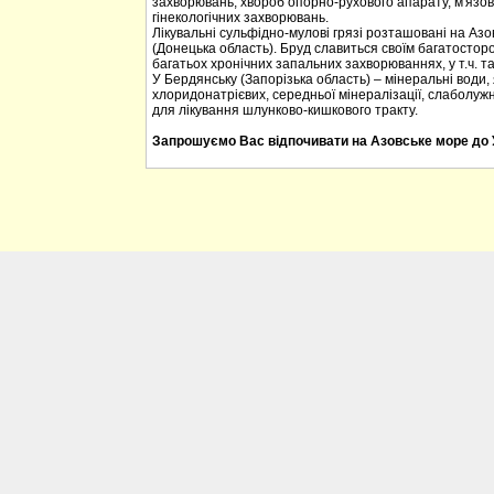
захворювань, хвороб опорно-рухового апарату, м'язов
гінекологічних захворювань.
Лікувальні сульфідно-мулові грязі розташовані на Азо
(Донецька область). Бруд славиться своїм багатостор
багатьох хронічних запальних захворюваннях, у т.ч. та у
У Бердянську (Запорізька область) – мінеральні води, 
хлоридонатрієвих, середньої мінералізації, слаболуж
для лікування шлунково-кишкового тракту.
Запрошуємо Вас відпочивати на Азовське море до 