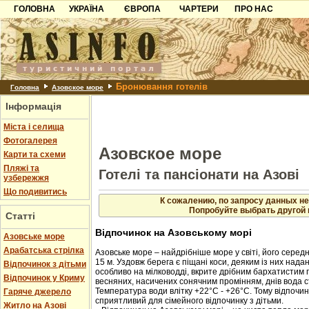
ГОЛОВНА
УКРАЇНА
ЄВРОПА
ЧАРТЕРИ
ПРО НАС
Карпати
Чорногорія
Контакти
Азов
Хорватія
Партнерам
Причорноморря
Болгарія
Додати готель
Бронювання готелів
Шацьк
Албанія
Питання
Головна
Азовское море
Інформація
Пошук готелів
Міста і селища
Фотогалерея
Азовское море
Карти та схеми
Пляжі та
Готелі та пансіонати на Азові
узбережжя
Що подивитись
К сожалению, по запросу данных не
Попробуйте выбрать другой 
Статті
Відпочинок на Азовському морі
Азовське море
Арабатська стрілка
Азовське море – найдрібніше море у світі, його середн
15 м. Уздовж берега є піщані коси, деяким із них нада
Відпочинок з дітьми
особливо на мілководді, вкрите дрібним бархатистим 
Відпочинок у Криму
весняних, насичених сонячним промінням, днів вода с
Температура води влітку +22°C - +26°C. Тому відпочин
Гаряче джерело
сприятливий для сімейного відпочинку з дітьми.
Житло на Азові