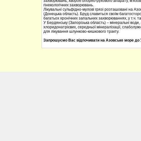
захворювань, хвороб опорно-рухового апарату, м'язов
гінекологічних захворювань.
Лікувальні сульфідно-мулові грязі розташовані на Азо
(Донецька область). Бруд славиться своїм багатостор
багатьох хронічних запальних захворюваннях, у т.ч. та у
У Бердянську (Запорізька область) – мінеральні води, 
хлоридонатрієвих, середньої мінералізації, слаболуж
для лікування шлунково-кишкового тракту.
Запрошуємо Вас відпочивати на Азовське море до 