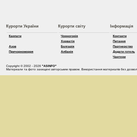
Курорти України
Курорти світу
Інформація
Карпати
Чорногорія
Контакти
Хорватія
Питання
Азов
Болгарія
Партнерство
Причорноморря
Албанія
Додати готель
Чартери
Copyright © 2002 - 2026
"ASINFO"
Материали та фото захищені авторським правом. Використання материалів без дозвол