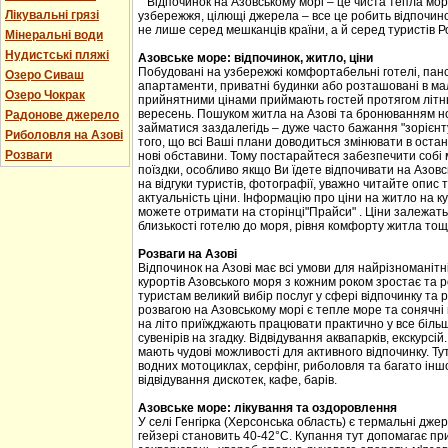
Відпочинок на Азовському морі – це чиста тепла мор
Лікувальні грязі
узбережжя, цілющі джерела – все це робить відпочино
не лише серед мешканців країни, а й серед туристів Рос
Мінеральні води
Нудистські пляжі
Азовське море: відпочинок, житло, ціни
Побудовані на узбережжі комфортабельні готелі, панс
Озеро Сиваш
апартаменти, приватні будинки або розташовані в мал
Озеро Чокрак
прийнятними цінами приймають гостей протягом літнь
вересень. Пошуком житла на Азові та бронюванням но
Радонове джерело
займатися заздалегідь – дуже часто бажання "зорієнт
Риболовля на Азові
того, що всі Ваші плани доводиться змінювати в оста
Розваги
нові обставини. Тому постарайтеся забезпечити собі
поїздки, особливо якщо Ви їдете відпочивати на Азов
на відгуки туристів, фотографії, уважно читайте опис 
актуальність ціни. Інформацію про ціни на житло на к
можете отримати на сторінці"Прайси" . Ціни залежать
близькості готелю до моря, рівня комфорту житла тощ
Розваги на Азові
Відпочинок на Азові має всі умови для найрізноманітн
курортів Азовського моря з кожним роком зростає та 
туристам великий вибір послуг у сфері відпочинку та 
розвагою на Азовському морі є тепле море та сонячні п
на літо приїжджають працювати практично у все більш
сувенірів на згадку. Відвідування аквапарків, екскурсі
мають чудові можливості для активного відпочинку. Ту
водних мотоциклах, серфінг, риболовля та багато інш
відвідування дискотек, кафе, барів.
Азовське море: лікування та оздоровлення
У селі Генгірка (Херсонська область) є термальні дже
гейзері становить 40-42°С. Купання тут допомагає пр