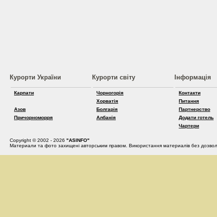
Курорти України
Курорти світу
Інформація
Карпати
Чорногорія
Контакти
Хорватія
Питання
Азов
Болгарія
Партнерство
Причорноморря
Албанія
Додати готель
Чартери
Copyright © 2002 - 2026
"ASINFO"
Материали та фото захищені авторським правом. Використання материалів без дозвол