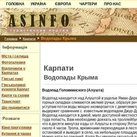
ГОЛОВНА
УКРАЇНА
ЄВРОПА
ЧАРТЕРИ
ПРО НАС
Карпати
Чорногорія
Контакти
Азов
Хорватія
Партнерам
Причорноморря
Болгарія
Додати готель
Водопады Крыма
Шацьк
Албанія
Питання
Головна
Карпати
Інформація
Пошук готелів
Міста і селища
Фотогалерея
Карпати
Відпочинок у
Карпатах
Водопады Крыма
Гірські лижі
Гірськолижні
курорти Карпат
Водопад Головкинского (Алушта)
Карти та схеми
Водопад находится над Алуштой в ущелье Яман-Дере
Транспорт
горных складках сливаются мелкие ручьи, образуя ре
уступам поток воды мощно низвергается с девятиметр
Що подивитися
выдержит сравнение с известным водопадом Джур-Д
Водопад находится в дикой, мало доступной местност
Розваги
туда попасть, Вам необходимо доехать на троллейбус
что в десяти минутах езды от Алушты в сторону Ялт
Кінні прогулянки
около 4 часов. Тропа, временами переходящая в лест
остановкой и выводит в село, на небольшую площадк
Купання в чанах
Нужно идти по средней. Когда Вы увидите сетчатый з