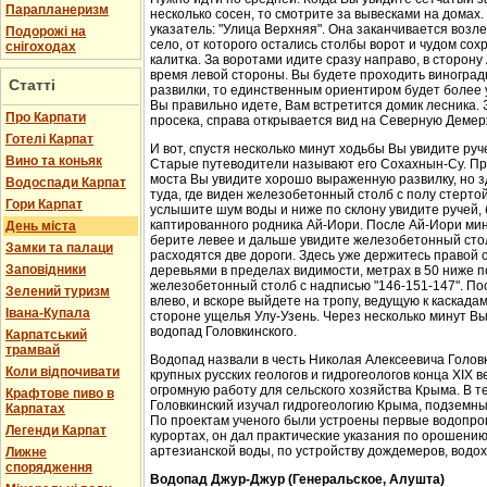
Парапланеризм
несколько сосен, то смотрите за вывесками на домах.
указатель: "Улица Верхняя". Она заканчивается возл
Подорожі на
село, от которого остались столбы ворот и чудом со
снігоходах
калитка. За воротами идите сразу направо, в сторон
время левой стороны. Вы будете проходить виноградн
Статті
развилки, то единственным ориентиром будет более у
Вы правильно идете, Вам встретится домик лесника. 
Про Карпати
просека, справа открывается вид на Северную Демер
Готелі Карпат
И вот, спустя несколько минут ходьбы Вы увидите руч
Вино та коньяк
Старые путеводители называют его Сохахнын-Су. Пр
моста Вы увидите хорошо выраженную развилку, но з
Водоспади Карпат
туда, где виден железобетонный столб с полу стерто
Гори Карпат
услышите шум воды и ниже по склону увидите ручей,
каптированного родника Ай-Иори. После Ай-Иори мину
День міста
берите левее и дальше увидите железобетонный столб
Замки та палаци
расходятся две дороги. Здесь уже держитесь правой 
Заповідники
деревьями в пределах видимости, метрах в 50 ниже п
железобетонный столб с надписью "146-151-147". По
Зелений туризм
влево, и вскоре выйдете на тропу, ведущую к каскада
Івана-Купала
стороне ущелья Улу-Узень. Через несколько минут Вы
водопад Головкинского.
Карпатський
трамвай
Водопад назвали в честь Николая Алексеевича Головки
Коли відпочивати
крупных русских геологов и гидрогеологов конца XIX 
огромную работу для сельского хозяйства Крыма. В 
Крафтове пиво в
Головкинский изучал гидрогеологию Крыма, подземн
Карпатах
По проектам ученого были устроены первые водопров
Легенди Карпат
курортах, он дал практические указания по орошени
артезианской воды, по устройству дождемеров, водо
Лижне
спорядження
Водопад Джур-Джур (Генеральское, Алушта)