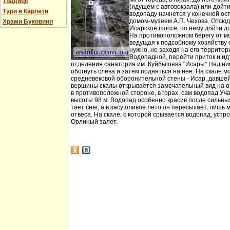
Традиції
(идущем с автовокзала) или дойт
Тури в Карпати
водопаду начнется у конечной ос
домом-музеем А.П. Чехова. Отсюд
Храми Буковини
Исарское шоссе, по нему дойти д
На противоположном берегу от мо
ведущая к подсобному хозяйству
нужно, не заходя на его территори
Водопадной, перейти приток и идт
отделения санатория им. Куйбышева "Исары" Над ни
обогнуть слева и затем подняться на нее. На скале м
средневековой оборонительной стены - Исар, давшей
вершины скалы открывается замечательный вид на ок
в противоположной стороне, в горах, сам водопад Уча
высоты 98 м. Водопад особенно красив после сильных 
тает снег, а в засушливое лето он пересыхает, лишь 
отвеса. На скале, с которой срывается водопад, устр
Орлиный залет.