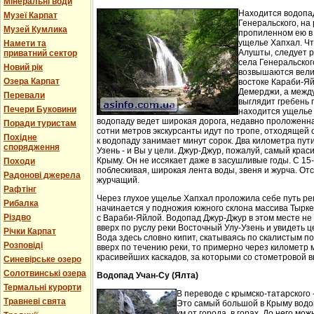
Мінеральні води
Находится водопа
Музеї Карпат
Генеральского, на 
Музей Кумлика
пропиленном ею в
ущелье Хапхал. Чт
Намети та
Алушты, следует 
приватний сектор
села Генеральског
Новий рік
возвышаются вели
Озера Карпат
востоке Караби-Яй
Демерджи, а между
Перевали
выглядит гребень 
Печери Буковини
находится ущелье 
водопаду ведет широкая дорога, недавно проложенн
Поради туристам
сотни метров экскурсанты идут по тропе, отходящей о
Похідне
к водопаду занимает минут сорок. Два километра пут
спорядження
Узень - и Вы у цели. Джур-Джур, пожалуй, самый кра
Крыму. Он не иссякает даже в засушливые годы. С 15
Походи
поблескивая, широкая лента воды, звеня и журча. Отс
Радонові джерела
журчащий.
Рафтінг
Через глухое ущелье Хапхал проложила себе путь ре
Рибалка
начинается у подножия южного склона массива Тырк
Різдво
с Вараби-Яйлой. Водопад Джур-Джур в этом месте н
вверх по руслу реки Восточный Улу-Узень и увидеть ц
Річки Карпат
Вода здесь словно кипит, скатываясь по скалистым п
Розповіді
вверх по течению реки, то примерно через километр 
красивейших каскадов, за которыми со стометровой в
Синевірське озеро
Солотвинські озера
Водопад Учан-Су (Ялта)
Термальні курорти
В переводе с крымско-татарского 
Травневі свята
Это самый большой в Крыму водо
км от города, в горах. До него м