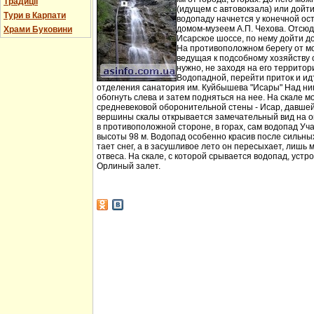
Традиції
(идущем с автовокзала) или дойт
Тури в Карпати
водопаду начнется у конечной ос
домом-музеем А.П. Чехова. Отсюд
Храми Буковини
Исарское шоссе, по нему дойти д
На противоположном берегу от мо
ведущая к подсобному хозяйству
нужно, не заходя на его территори
Водопадной, перейти приток и идт
отделения санатория им. Куйбышева "Исары" Над ни
обогнуть слева и затем подняться на нее. На скале м
средневековой оборонительной стены - Исар, давшей
вершины скалы открывается замечательный вид на ок
в противоположной стороне, в горах, сам водопад Уча
высоты 98 м. Водопад особенно красив после сильных 
тает снег, а в засушливое лето он пересыхает, лишь 
отвеса. На скале, с которой срывается водопад, устр
Орлиный залет.