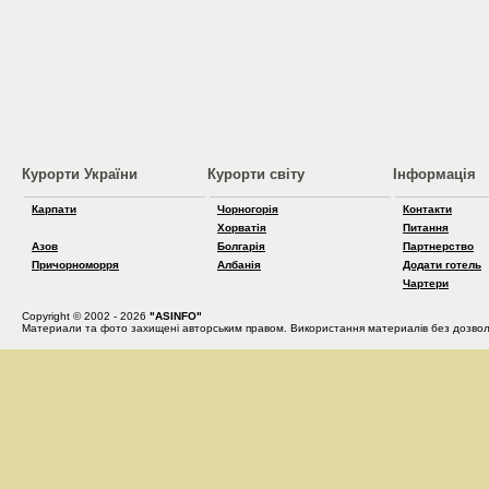
Курорти України
Курорти світу
Інформація
Карпати
Чорногорія
Контакти
Хорватія
Питання
Азов
Болгарія
Партнерство
Причорноморря
Албанія
Додати готель
Чартери
Copyright © 2002 - 2026
"ASINFO"
Материали та фото захищені авторським правом. Використання материалів без дозвол