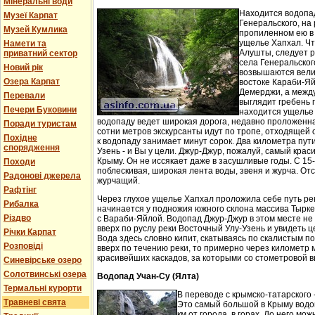
Мінеральні води
Находится водопа
Музеї Карпат
Генеральского, на 
Музей Кумлика
пропиленном ею в
ущелье Хапхал. Чт
Намети та
Алушты, следует 
приватний сектор
села Генеральског
Новий рік
возвышаются вели
Озера Карпат
востоке Караби-Яй
Демерджи, а между
Перевали
выглядит гребень 
Печери Буковини
находится ущелье 
водопаду ведет широкая дорога, недавно проложенн
Поради туристам
сотни метров экскурсанты идут по тропе, отходящей о
Похідне
к водопаду занимает минут сорок. Два километра пут
спорядження
Узень - и Вы у цели. Джур-Джур, пожалуй, самый кра
Крыму. Он не иссякает даже в засушливые годы. С 15
Походи
поблескивая, широкая лента воды, звеня и журча. Отс
Радонові джерела
журчащий.
Рафтінг
Через глухое ущелье Хапхал проложила себе путь ре
Рибалка
начинается у подножия южного склона массива Тырк
Різдво
с Вараби-Яйлой. Водопад Джур-Джур в этом месте н
вверх по руслу реки Восточный Улу-Узень и увидеть ц
Річки Карпат
Вода здесь словно кипит, скатываясь по скалистым п
Розповіді
вверх по течению реки, то примерно через километр 
красивейших каскадов, за которыми со стометровой в
Синевірське озеро
Солотвинські озера
Водопад Учан-Су (Ялта)
Термальні курорти
В переводе с крымско-татарского 
Травневі свята
Это самый большой в Крыму водо
км от города, в горах. До него м