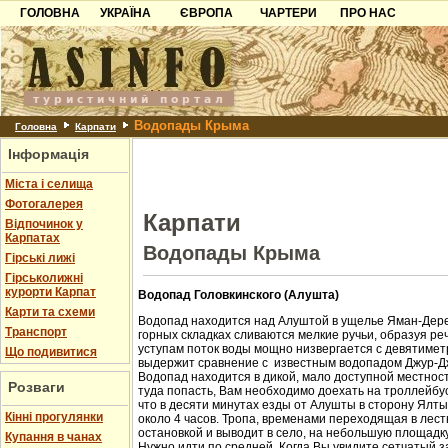
ГОЛОВНА
УКРАЇНА
ЄВРОПА
ЧАРТЕРИ
ПРО НАС
Карпати
Чорногорія
Контакти
Азов
Хорватія
Партнерам
Причорноморря
Болгарія
Додати готель
Водопады Крыма
Шацьк
Албанія
Питання
Головна
Карпати
Інформація
Пошук готелів
Міста і селища
Фотогалерея
Карпати
Відпочинок у
Карпатах
Водопады Крыма
Гірські лижі
Гірськолижні
курорти Карпат
Водопад Головкинского (Алушта)
Карти та схеми
Водопад находится над Алуштой в ущелье Яман-Дере
Транспорт
горных складках сливаются мелкие ручьи, образуя ре
уступам поток воды мощно низвергается с девятиметр
Що подивитися
выдержит сравнение с известным водопадом Джур-Д
Водопад находится в дикой, мало доступной местност
Розваги
туда попасть, Вам необходимо доехать на троллейбус
что в десяти минутах езды от Алушты в сторону Ялт
Кінні прогулянки
около 4 часов. Тропа, временами переходящая в лест
остановкой и выводит в село, на небольшую площадк
Купання в чанах
Нужно идти по средней. Когда Вы увидите сетчатый з