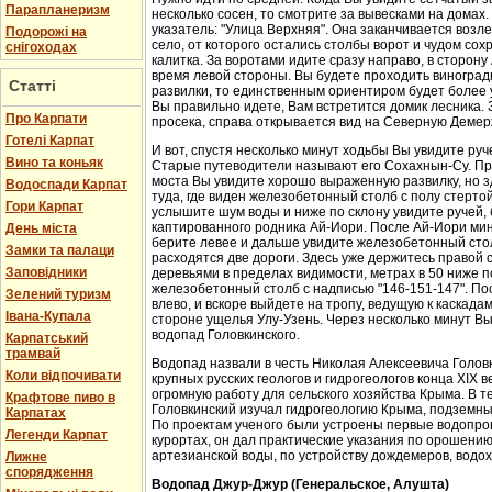
Парапланеризм
несколько сосен, то смотрите за вывесками на домах.
указатель: "Улица Верхняя". Она заканчивается возл
Подорожі на
село, от которого остались столбы ворот и чудом со
снігоходах
калитка. За воротами идите сразу направо, в сторон
время левой стороны. Вы будете проходить виноградн
Статті
развилки, то единственным ориентиром будет более у
Вы правильно идете, Вам встретится домик лесника. 
Про Карпати
просека, справа открывается вид на Северную Демер
Готелі Карпат
И вот, спустя несколько минут ходьбы Вы увидите руч
Вино та коньяк
Старые путеводители называют его Сохахнын-Су. Пр
моста Вы увидите хорошо выраженную развилку, но з
Водоспади Карпат
туда, где виден железобетонный столб с полу стерто
Гори Карпат
услышите шум воды и ниже по склону увидите ручей,
каптированного родника Ай-Иори. После Ай-Иори мину
День міста
берите левее и дальше увидите железобетонный столб
Замки та палаци
расходятся две дороги. Здесь уже держитесь правой 
Заповідники
деревьями в пределах видимости, метрах в 50 ниже п
железобетонный столб с надписью "146-151-147". По
Зелений туризм
влево, и вскоре выйдете на тропу, ведущую к каскада
Івана-Купала
стороне ущелья Улу-Узень. Через несколько минут Вы
водопад Головкинского.
Карпатський
трамвай
Водопад назвали в честь Николая Алексеевича Головки
Коли відпочивати
крупных русских геологов и гидрогеологов конца XIX 
огромную работу для сельского хозяйства Крыма. В 
Крафтове пиво в
Головкинский изучал гидрогеологию Крыма, подземн
Карпатах
По проектам ученого были устроены первые водопров
Легенди Карпат
курортах, он дал практические указания по орошени
артезианской воды, по устройству дождемеров, водо
Лижне
спорядження
Водопад Джур-Джур (Генеральское, Алушта)