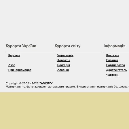
Курорти України
Курорти світу
Інформація
Карпати
Чорногорія
Контакти
Хорватія
Питання
Азов
Болгарія
Партнерство
Причорноморря
Албанія
Додати готель
Чартери
Copyright © 2002 - 2026
"ASINFO"
Материали та фото захищені авторським правом. Використання материалів без дозвол