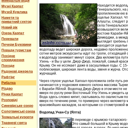
Мінеральні води
Находится водопа
Музеї Карпат
Генеральского, на 
Музей Кумлика
пропиленном ею в
ущелье Хапхал. Чт
Намети та
Алушты, следует 
приватний сектор
села Генеральског
Новий рік
возвышаются вели
Озера Карпат
востоке Караби-Яй
Демерджи, а между
Перевали
выглядит гребень 
Печери Буковини
находится ущелье 
водопаду ведет широкая дорога, недавно проложенн
Поради туристам
сотни метров экскурсанты идут по тропе, отходящей о
Похідне
к водопаду занимает минут сорок. Два километра пут
спорядження
Узень - и Вы у цели. Джур-Джур, пожалуй, самый кра
Крыму. Он не иссякает даже в засушливые годы. С 15
Походи
поблескивая, широкая лента воды, звеня и журча. Отс
Радонові джерела
журчащий.
Рафтінг
Через глухое ущелье Хапхал проложила себе путь ре
Рибалка
начинается у подножия южного склона массива Тырк
Різдво
с Вараби-Яйлой. Водопад Джур-Джур в этом месте н
вверх по руслу реки Восточный Улу-Узень и увидеть ц
Річки Карпат
Вода здесь словно кипит, скатываясь по скалистым п
Розповіді
вверх по течению реки, то примерно через километр 
красивейших каскадов, за которыми со стометровой в
Синевірське озеро
Солотвинські озера
Водопад Учан-Су (Ялта)
Термальні курорти
В переводе с крымско-татарского 
Травневі свята
Это самый большой в Крыму водо
км от города, в горах. До него м