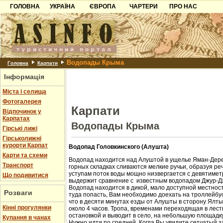
ГОЛОВНА
УКРАЇНА
ЄВРОПА
ЧАРТЕРИ
ПРО НАС
Карпати
Чорногорія
Контакти
Азов
Хорватія
Партнерам
Причорноморря
Болгарія
Додати готель
Водопады Крыма
Шацьк
Албанія
Питання
Головна
Карпати
Інформація
Пошук готелів
Міста і селища
Фотогалерея
Карпати
Відпочинок у
Карпатах
Водопады Крыма
Гірські лижі
Гірськолижні
курорти Карпат
Водопад Головкинского (Алушта)
Карти та схеми
Водопад находится над Алуштой в ущелье Яман-Дере
Транспорт
горных складках сливаются мелкие ручьи, образуя ре
уступам поток воды мощно низвергается с девятиметр
Що подивитися
выдержит сравнение с известным водопадом Джур-Д
Водопад находится в дикой, мало доступной местност
Розваги
туда попасть, Вам необходимо доехать на троллейбус
что в десяти минутах езды от Алушты в сторону Ялт
Кінні прогулянки
около 4 часов. Тропа, временами переходящая в лест
остановкой и выводит в село, на небольшую площадк
Купання в чанах
Нужно идти по средней. Когда Вы увидите сетчатый з