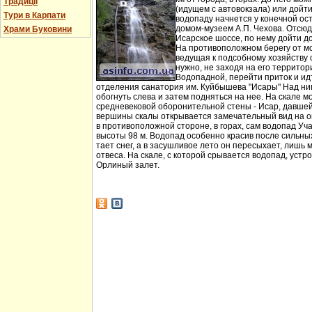
Традиції
(идущем с автовокзала) или дойт
Тури в Карпати
водопаду начнется у конечной ос
домом-музеем А.П. Чехова. Отсюд
Храми Буковини
Исарское шоссе, по нему дойти д
На противоположном берегу от мо
ведущая к подсобному хозяйству
нужно, не заходя на его территори
Водопадной, перейти приток и идт
отделения санатория им. Куйбышева "Исары" Над ни
обогнуть слева и затем подняться на нее. На скале м
средневековой оборонительной стены - Исар, давшей
вершины скалы открывается замечательный вид на ок
в противоположной стороне, в горах, сам водопад Уча
высоты 98 м. Водопад особенно красив после сильных 
тает снег, а в засушливое лето он пересыхает, лишь 
отвеса. На скале, с которой срывается водопад, устр
Орлиный залет.