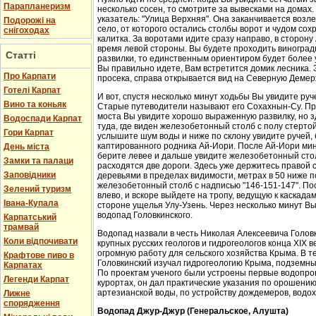
Парапланеризм
несколько сосен, то смотрите за вывесками на домах.
указатель: "Улица Верхняя". Она заканчивается возл
Подорожі на
село, от которого остались столбы ворот и чудом со
снігоходах
калитка. За воротами идите сразу направо, в сторон
время левой стороны. Вы будете проходить виноградн
Статті
развилки, то единственным ориентиром будет более у
Вы правильно идете, Вам встретится домик лесника. 
Про Карпати
просека, справа открывается вид на Северную Демер
Готелі Карпат
И вот, спустя несколько минут ходьбы Вы увидите руч
Вино та коньяк
Старые путеводители называют его Сохахнын-Су. Пр
моста Вы увидите хорошо выраженную развилку, но з
Водоспади Карпат
туда, где виден железобетонный столб с полу стерто
Гори Карпат
услышите шум воды и ниже по склону увидите ручей,
каптированного родника Ай-Иори. После Ай-Иори мину
День міста
берите левее и дальше увидите железобетонный столб
Замки та палаци
расходятся две дороги. Здесь уже держитесь правой 
Заповідники
деревьями в пределах видимости, метрах в 50 ниже п
железобетонный столб с надписью "146-151-147". По
Зелений туризм
влево, и вскоре выйдете на тропу, ведущую к каскада
Івана-Купала
стороне ущелья Улу-Узень. Через несколько минут Вы
водопад Головкинского.
Карпатський
трамвай
Водопад назвали в честь Николая Алексеевича Головки
Коли відпочивати
крупных русских геологов и гидрогеологов конца XIX 
огромную работу для сельского хозяйства Крыма. В 
Крафтове пиво в
Головкинский изучал гидрогеологию Крыма, подземн
Карпатах
По проектам ученого были устроены первые водопров
Легенди Карпат
курортах, он дал практические указания по орошени
артезианской воды, по устройству дождемеров, водо
Лижне
спорядження
Водопад Джур-Джур (Генеральское, Алушта)