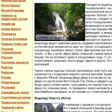
Мінеральні води
Находится водопа
Музеї Карпат
Генеральского, на 
Музей Кумлика
пропиленном ею в
ущелье Хапхал. Чт
Намети та
Алушты, следует 
приватний сектор
села Генеральског
Новий рік
возвышаются вели
Озера Карпат
востоке Караби-Яй
Демерджи, а между
Перевали
выглядит гребень 
Печери Буковини
находится ущелье 
водопаду ведет широкая дорога, недавно проложенн
Поради туристам
сотни метров экскурсанты идут по тропе, отходящей о
Похідне
к водопаду занимает минут сорок. Два километра пут
спорядження
Узень - и Вы у цели. Джур-Джур, пожалуй, самый кра
Крыму. Он не иссякает даже в засушливые годы. С 15
Походи
поблескивая, широкая лента воды, звеня и журча. Отс
Радонові джерела
журчащий.
Рафтінг
Через глухое ущелье Хапхал проложила себе путь ре
Рибалка
начинается у подножия южного склона массива Тырк
Різдво
с Вараби-Яйлой. Водопад Джур-Джур в этом месте н
вверх по руслу реки Восточный Улу-Узень и увидеть ц
Річки Карпат
Вода здесь словно кипит, скатываясь по скалистым п
Розповіді
вверх по течению реки, то примерно через километр 
красивейших каскадов, за которыми со стометровой в
Синевірське озеро
Солотвинські озера
Водопад Учан-Су (Ялта)
Термальні курорти
В переводе с крымско-татарского 
Травневі свята
Это самый большой в Крыму водо
км от города, в горах. До него м