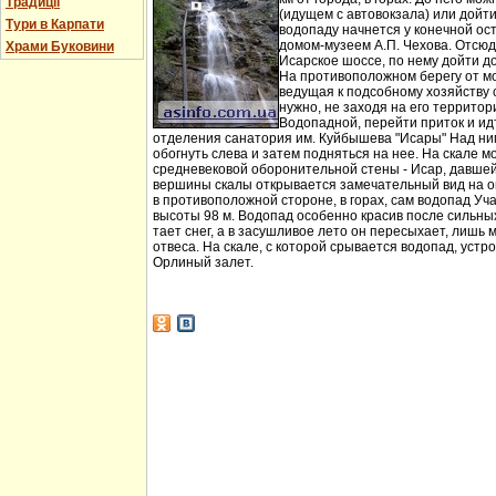
Традиції
(идущем с автовокзала) или дойт
Тури в Карпати
водопаду начнется у конечной ос
домом-музеем А.П. Чехова. Отсюд
Храми Буковини
Исарское шоссе, по нему дойти д
На противоположном берегу от мо
ведущая к подсобному хозяйству
нужно, не заходя на его территори
Водопадной, перейти приток и идт
отделения санатория им. Куйбышева "Исары" Над ни
обогнуть слева и затем подняться на нее. На скале м
средневековой оборонительной стены - Исар, давшей
вершины скалы открывается замечательный вид на ок
в противоположной стороне, в горах, сам водопад Уча
высоты 98 м. Водопад особенно красив после сильных 
тает снег, а в засушливое лето он пересыхает, лишь 
отвеса. На скале, с которой срывается водопад, устр
Орлиный залет.