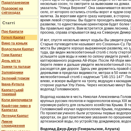
Парапланеризм
несколько сосен, то смотрите за вывесками на домах.
указатель: "Улица Верхняя". Она заканчивается возл
Подорожі на
село, от которого остались столбы ворот и чудом со
снігоходах
калитка. За воротами идите сразу направо, в сторон
время левой стороны. Вы будете проходить виноградн
Статті
развилки, то единственным ориентиром будет более у
Вы правильно идете, Вам встретится домик лесника. 
Про Карпати
просека, справа открывается вид на Северную Демер
Готелі Карпат
И вот, спустя несколько минут ходьбы Вы увидите руч
Вино та коньяк
Старые путеводители называют его Сохахнын-Су. Пр
моста Вы увидите хорошо выраженную развилку, но з
Водоспади Карпат
туда, где виден железобетонный столб с полу стерто
Гори Карпат
услышите шум воды и ниже по склону увидите ручей,
каптированного родника Ай-Иори. После Ай-Иори мину
День міста
берите левее и дальше увидите железобетонный столб
Замки та палаци
расходятся две дороги. Здесь уже держитесь правой 
Заповідники
деревьями в пределах видимости, метрах в 50 ниже п
железобетонный столб с надписью "146-151-147". По
Зелений туризм
влево, и вскоре выйдете на тропу, ведущую к каскада
Івана-Купала
стороне ущелья Улу-Узень. Через несколько минут Вы
водопад Головкинского.
Карпатський
трамвай
Водопад назвали в честь Николая Алексеевича Головки
Коли відпочивати
крупных русских геологов и гидрогеологов конца XIX 
огромную работу для сельского хозяйства Крыма. В 
Крафтове пиво в
Головкинский изучал гидрогеологию Крыма, подземн
Карпатах
По проектам ученого были устроены первые водопров
Легенди Карпат
курортах, он дал практические указания по орошени
артезианской воды, по устройству дождемеров, водо
Лижне
спорядження
Водопад Джур-Джур (Генеральское, Алушта)