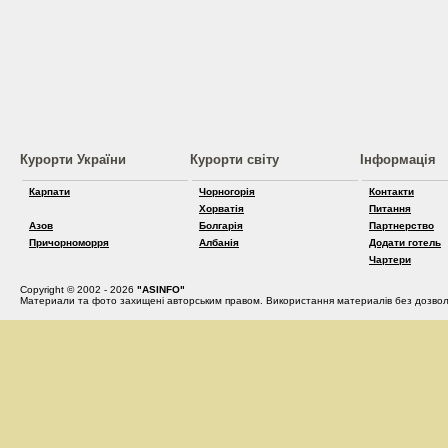
Курорти України
Курорти світу
Інформація
Карпати
Чорногорія
Контакти
Хорватія
Питання
Азов
Болгарія
Партнерство
Причорноморря
Албанія
Додати готель
Чартери
Copyright © 2002 - 2026
"ASINFO"
Материали та фото захищені авторським правом. Використання материалів без дозвол