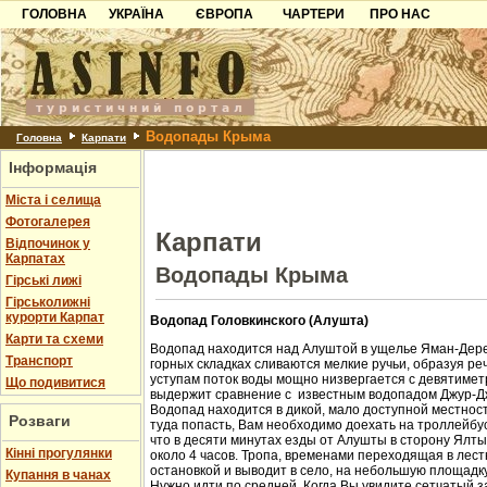
ГОЛОВНА
УКРАЇНА
ЄВРОПА
ЧАРТЕРИ
ПРО НАС
Карпати
Чорногорія
Контакти
Азов
Хорватія
Партнерам
Причорноморря
Болгарія
Додати готель
Водопады Крыма
Шацьк
Албанія
Питання
Головна
Карпати
Інформація
Пошук готелів
Міста і селища
Фотогалерея
Карпати
Відпочинок у
Карпатах
Водопады Крыма
Гірські лижі
Гірськолижні
курорти Карпат
Водопад Головкинского (Алушта)
Карти та схеми
Водопад находится над Алуштой в ущелье Яман-Дере
Транспорт
горных складках сливаются мелкие ручьи, образуя ре
уступам поток воды мощно низвергается с девятиметр
Що подивитися
выдержит сравнение с известным водопадом Джур-Д
Водопад находится в дикой, мало доступной местност
Розваги
туда попасть, Вам необходимо доехать на троллейбус
что в десяти минутах езды от Алушты в сторону Ялт
Кінні прогулянки
около 4 часов. Тропа, временами переходящая в лест
остановкой и выводит в село, на небольшую площадк
Купання в чанах
Нужно идти по средней. Когда Вы увидите сетчатый з