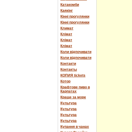
Катакомби
Каякінг
Кінні прогулянки
Кінні прогулянки
Климат
Клімат
Клімат
Клімат
Коли відпочивати
Коли відпочивати
Контакти
Контакты
КОПИЯ tickets
Котор
Крафтове пиво в
Карпатах
Краще за море
Культура
Культура
Культура
Культура
Купання в чанах