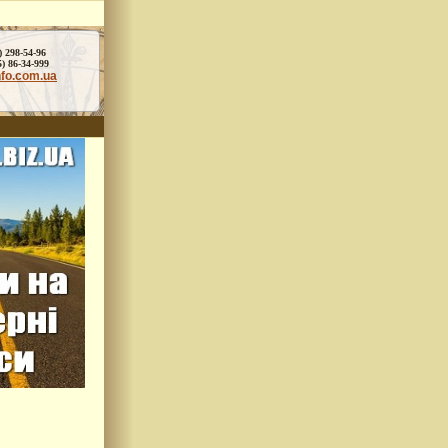
) 298-54-96
86-34-999
nfo.com.ua