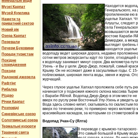
Мінеральні води
Находится водопа
Музеї Карпат
Генеральского, на 
Музей Кумлика
пропиленном ею в
ущелье Хапхал. Чт
Намети та
Алушты, следует 
приватний сектор
села Генеральског
Новий рік
возвышаются вели
Озера Карпат
востоке Караби-Яй
Демерджи, а между
Перевали
выглядит гребень 
Печери Буковини
находится ущелье 
водопаду ведет широкая дорога, недавно проложенн
Поради туристам
сотни метров экскурсанты идут по тропе, отходящей о
Похідне
к водопаду занимает минут сорок. Два километра пут
спорядження
Узень - и Вы у цели. Джур-Джур, пожалуй, самый кра
Крыму. Он не иссякает даже в засушливые годы. С 15
Походи
поблескивая, широкая лента воды, звеня и журча. Отс
Радонові джерела
журчащий.
Рафтінг
Через глухое ущелье Хапхал проложила себе путь ре
Рибалка
начинается у подножия южного склона массива Тырк
Різдво
с Вараби-Яйлой. Водопад Джур-Джур в этом месте н
вверх по руслу реки Восточный Улу-Узень и увидеть ц
Річки Карпат
Вода здесь словно кипит, скатываясь по скалистым п
Розповіді
вверх по течению реки, то примерно через километр 
красивейших каскадов, за которыми со стометровой в
Синевірське озеро
Солотвинські озера
Водопад Учан-Су (Ялта)
Термальні курорти
В переводе с крымско-татарского 
Травневі свята
Это самый большой в Крыму водо
км от города, в горах. До него м