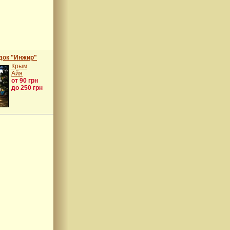
док "Инжир"
Крым
Айя
от 90 грн
до 250 грн