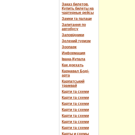
Заказ билетов.
Купить билеты на
чартерные рейсы
Замки та палаци
Запитання по
автобусу
Заповідники
Зелений туризм
Зоопарк
Информация
Івана-Купала
Как доехать
Карнавал Боді-
арта
Карпатський
трамвай
Карти та схеми
Карти та схеми
Карти та схеми
Карти та схеми
Карти та схеми
Карти та схеми
Карти та схеми
Карты и схемы