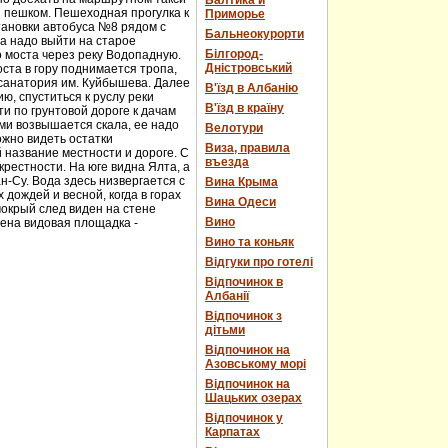
Балтика и
и пешком. Пешеходная прогулка к
Приморье
тановки автобуса №8 рядом с
Бальнеокурорти
а надо выйти на старое
Білгород-
о моста через реку Водопадную.
Дністровський
ста в гору поднимается тропа,
 санатория им. Куйбышева. Далее
В'їзд в Албанію
ю, спуститься к руслу реки
В'їзд в країну
и по грунтовой дороге к дачам
ми возвышается скала, ее надо
Велотури
ожно видеть остатки
Виза, правила
 название местности и дороге. С
въезда
рестности. На юге видна Ялта, а
н-Су. Вода здесь низвергается с
Вина Крыма
дождей и весной, когда в горах
Вина Одеси
мокрый след виден на стене
Вино
оена видовая площадка -
Вино та коньяк
Відгуки про готелі
Відпочинок в
Албанії
Відпочинок з
дітьми
Відпочинок на
Азовському морі
Відпочинок на
Шацьких озерах
Відпочинок у
Карпатах