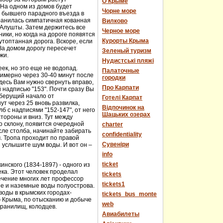
О Крыме
 На одном из домов будет
Чорне море
е бывшего парадного въезда в
хранилась симпатичная кованная
Вилково
у Алушты. Затем держитесь все
Черное море
ики, но когда на дороге появятся
Курорты Крыма
топтанная дорога. Вскоре, если
За домом дорогу пересечет
Зеленый туризм
жи.
Нудистські пляжі
еек, но это еще не водопад.
Палаточные
имерно через 30-40 минут после
городки
десь Вам нужно свернуть вправо,
Про Карпати
й надписью "153". Почти сразу Вы
 берущий начало от
Готелі Карпат
т через 25 вновь развилка,
Відпочинок на
 с надписями "152-147", от него
Шацьких озерах
стороны и вниз. Тут между
о склону, появится очередной
charter
сле столба, начинайте забирать
confidentiality
м. Тропа проходит по правой
Cувеніри
 услышите шум воды. И вот он –
info
ticket
нского (1834-1897) - одного из
века. Этот человек проделал
tickets
течение многих лет профессор
tickets1
ые и наземные воды полуострова.
оды в крымских городах-
tickets_bus_monte
ю Крыма, по отысканию и добыче
web
хранилищ, колодцев.
Авиабилеты