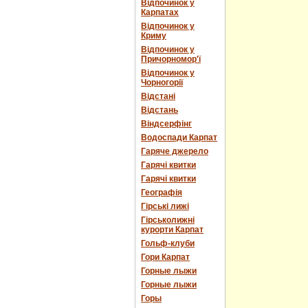
Відпочинок у
Карпатах
Відпочинок у
Криму
Відпочинок у
Причорномор'ї
Відпочинок у
Чорногорії
Відстані
Відстань
Віндсерфінг
Водоспади Карпат
Гаряче джерело
Гарячі квитки
Гарячі квитки
Географія
Гірські лижі
Гірськолижні
курорти Карпат
Гольф-клуби
Гори Карпат
Горные лыжи
Горные лыжи
Горы