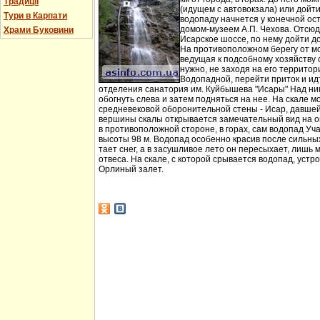
Традиції
(идущем с автовокзала) или дойт
Тури в Карпати
водопаду начнется у конечной ос
домом-музеем А.П. Чехова. Отсюд
Храми Буковини
Исарское шоссе, по нему дойти д
На противоположном берегу от мо
ведущая к подсобному хозяйству
нужно, не заходя на его территори
Водопадной, перейти приток и идт
отделения санатория им. Куйбышева "Исары" Над ни
обогнуть слева и затем подняться на нее. На скале м
средневековой оборонительной стены - Исар, давшей
вершины скалы открывается замечательный вид на ок
в противоположной стороне, в горах, сам водопад Уча
высоты 98 м. Водопад особенно красив после сильных 
тает снег, а в засушливое лето он пересыхает, лишь 
отвеса. На скале, с которой срывается водопад, устр
Орлиный залет.