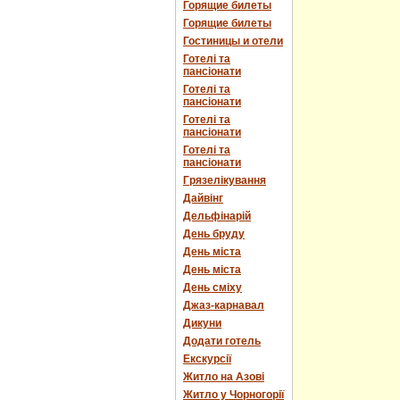
Горящие билеты
Горящие билеты
Гостиницы и отели
Готелі та
пансіонати
Готелі та
пансіонати
Готелі та
пансіонати
Готелі та
пансіонати
Грязелікування
Дайвінг
Дельфінарій
День бруду
День міста
День міста
День сміху
Джаз-карнавал
Дикуни
Додати готель
Екскурсії
Житло на Азові
Житло у Чорногорії