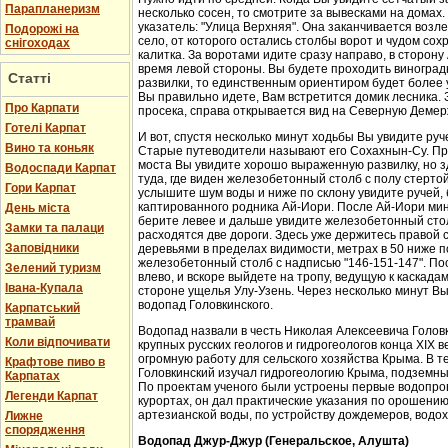
Парапланеризм
несколько сосен, то смотрите за вывесками на домах.
указатель: "Улица Верхняя". Она заканчивается возл
Подорожі на
село, от которого остались столбы ворот и чудом со
снігоходах
калитка. За воротами идите сразу направо, в сторон
время левой стороны. Вы будете проходить виноградн
Статті
развилки, то единственным ориентиром будет более у
Вы правильно идете, Вам встретится домик лесника. 
Про Карпати
просека, справа открывается вид на Северную Демер
Готелі Карпат
И вот, спустя несколько минут ходьбы Вы увидите руч
Вино та коньяк
Старые путеводители называют его Сохахнын-Су. Пр
моста Вы увидите хорошо выраженную развилку, но з
Водоспади Карпат
туда, где виден железобетонный столб с полу стерто
Гори Карпат
услышите шум воды и ниже по склону увидите ручей,
каптированного родника Ай-Иори. После Ай-Иори мину
День міста
берите левее и дальше увидите железобетонный столб
Замки та палаци
расходятся две дороги. Здесь уже держитесь правой 
Заповідники
деревьями в пределах видимости, метрах в 50 ниже п
железобетонный столб с надписью "146-151-147". По
Зелений туризм
влево, и вскоре выйдете на тропу, ведущую к каскада
Івана-Купала
стороне ущелья Улу-Узень. Через несколько минут Вы
водопад Головкинского.
Карпатський
трамвай
Водопад назвали в честь Николая Алексеевича Головки
Коли відпочивати
крупных русских геологов и гидрогеологов конца XIX 
огромную работу для сельского хозяйства Крыма. В 
Крафтове пиво в
Головкинский изучал гидрогеологию Крыма, подземн
Карпатах
По проектам ученого были устроены первые водопров
Легенди Карпат
курортах, он дал практические указания по орошени
артезианской воды, по устройству дождемеров, водо
Лижне
спорядження
Водопад Джур-Джур (Генеральское, Алушта)