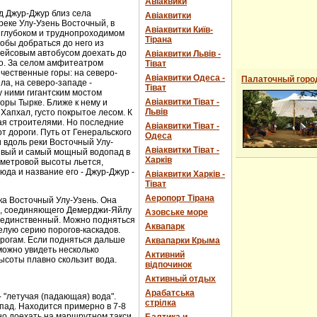
Авіаквики
д Джур-Джур близ села
Авіаквитки
реке Улу-Узень Восточный, в
Авіаквитки Київ-
 глубоком и труднопроходимом
Тірана
обы добраться до него из
рейсовым автобусом доехать до
Авіаквитки Львів -
о. За селом амфитеатром
Тіват
чественные горы: на северо-
Авіаквитки Одеса -
Палаточный горо
ла, на северо-западе -
Тіват
 ними гигантским мостом
Авіаквитки Тіват -
горы Тырке. Ближе к нему и
Львів
Хапхал, густо покрытое лесом. К
ая строителями. Но последние
Авіаквитки Тіват -
т дороги. Путь от Генеральского
Одеса
и вдоль реки Восточный Улу-
Авіаквитки Тіват -
сивый и самый мощный водопад в
Харків
-метровой высоты льется,
юда и название его - Джур-Джур -
Авіаквитки Харків -
Тіват
Аеропорт Тірана
ка Восточный Улу-Узень. Она
е, соединяющего Демерджи-Яйлу
Азовське море
е единственный. Можно подняться
Аквапарк
елую серию порогов-каскадов.
орогам. Если подняться дальше
Аквапарки Крыма
можно увидеть несколько
Активний
ысоты плавно скользит вода.
відпочинок
Активный отдых
Арабатська
- "летучая (падающая) вода".
стрілка
пад. Находится примерно в 7-8
ожно доехать на маршрутном такси