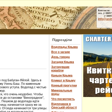
Контакти:
тел. (+38097
(+38095) 
info@asi
Підрозділи
Водопады Крыма
Все о загаре
День города
Загадки Крыма
Затонувшие
корабли
Каньон Крыма
 под Бабуган-Яйлой. Здесь в
Климат в Крыму
чку Узень-Баш. По каменным
Конный прогулки
ового уступа. Водопад с честью
Минеральные
жур.
воды
и, что очень неудобно. Чтобы
е до остановки "Виноградное",
Что посмотреть
ы. Пешком до водопада идти
Відпочинок в
ницу, начинается сразу же за
Одеській області
у. Отсюда начинаются три улицы.
абор за которым растут