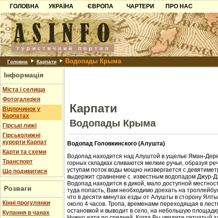
ГОЛОВНА
УКРАЇНА
ЄВРОПА
ЧАРТЕРИ
ПРО НАС
Карпати
Чорногорія
Контакти
Азов
Хорватія
Партнерам
Причорноморря
Болгарія
Додати готель
Водопады Крыма
Шацьк
Албанія
Питання
Головна
Карпати
Інформація
Пошук готелів
Міста і селища
Фотогалерея
Карпати
Відпочинок у
Карпатах
Водопады Крыма
Гірські лижі
Гірськолижні
курорти Карпат
Водопад Головкинского (Алушта)
Карти та схеми
Водопад находится над Алуштой в ущелье Яман-Дере
Транспорт
горных складках сливаются мелкие ручьи, образуя ре
уступам поток воды мощно низвергается с девятиметр
Що подивитися
выдержит сравнение с известным водопадом Джур-Д
Водопад находится в дикой, мало доступной местност
Розваги
туда попасть, Вам необходимо доехать на троллейбус
что в десяти минутах езды от Алушты в сторону Ялт
Кінні прогулянки
около 4 часов. Тропа, временами переходящая в лест
остановкой и выводит в село, на небольшую площадк
Купання в чанах
Нужно идти по средней. Когда Вы увидите сетчатый з