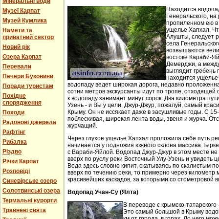
Мінеральні води
Находится водопа
Музеї Карпат
Генеральского, на 
Музей Кумлика
пропиленном ею в
ущелье Хапхал. Чт
Намети та
Алушты, следует 
приватний сектор
села Генеральског
Новий рік
возвышаются вели
Озера Карпат
востоке Караби-Яй
Демерджи, а между
Перевали
выглядит гребень 
Печери Буковини
находится ущелье 
водопаду ведет широкая дорога, недавно проложенн
Поради туристам
сотни метров экскурсанты идут по тропе, отходящей о
Похідне
к водопаду занимает минут сорок. Два километра пут
спорядження
Узень - и Вы у цели. Джур-Джур, пожалуй, самый кра
Крыму. Он не иссякает даже в засушливые годы. С 15
Походи
поблескивая, широкая лента воды, звеня и журча. Отс
Радонові джерела
журчащий.
Рафтінг
Через глухое ущелье Хапхал проложила себе путь ре
Рибалка
начинается у подножия южного склона массива Тырк
Різдво
с Вараби-Яйлой. Водопад Джур-Джур в этом месте н
вверх по руслу реки Восточный Улу-Узень и увидеть ц
Річки Карпат
Вода здесь словно кипит, скатываясь по скалистым п
Розповіді
вверх по течению реки, то примерно через километр 
красивейших каскадов, за которыми со стометровой в
Синевірське озеро
Солотвинські озера
Водопад Учан-Су (Ялта)
Термальні курорти
В переводе с крымско-татарского 
Травневі свята
Это самый большой в Крыму водо
км от города, в горах. До него м