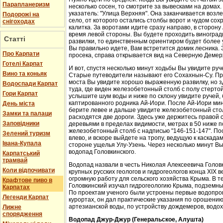
Парапланеризм
несколько сосен, то смотрите за вывесками на домах.
указатель: "Улица Верхняя". Она заканчивается возл
Подорожі на
село, от которого остались столбы ворот и чудом со
снігоходах
калитка. За воротами идите сразу направо, в сторон
время левой стороны. Вы будете проходить виноградн
Статті
развилки, то единственным ориентиром будет более у
Вы правильно идете, Вам встретится домик лесника. 
Про Карпати
просека, справа открывается вид на Северную Демер
Готелі Карпат
И вот, спустя несколько минут ходьбы Вы увидите руч
Вино та коньяк
Старые путеводители называют его Сохахнын-Су. Пр
моста Вы увидите хорошо выраженную развилку, но з
Водоспади Карпат
туда, где виден железобетонный столб с полу стерто
Гори Карпат
услышите шум воды и ниже по склону увидите ручей,
каптированного родника Ай-Иори. После Ай-Иори мину
День міста
берите левее и дальше увидите железобетонный столб
Замки та палаци
расходятся две дороги. Здесь уже держитесь правой 
Заповідники
деревьями в пределах видимости, метрах в 50 ниже п
железобетонный столб с надписью "146-151-147". По
Зелений туризм
влево, и вскоре выйдете на тропу, ведущую к каскада
Івана-Купала
стороне ущелья Улу-Узень. Через несколько минут Вы
водопад Головкинского.
Карпатський
трамвай
Водопад назвали в честь Николая Алексеевича Головки
Коли відпочивати
крупных русских геологов и гидрогеологов конца XIX 
огромную работу для сельского хозяйства Крыма. В 
Крафтове пиво в
Головкинский изучал гидрогеологию Крыма, подземн
Карпатах
По проектам ученого были устроены первые водопров
Легенди Карпат
курортах, он дал практические указания по орошени
артезианской воды, по устройству дождемеров, водо
Лижне
спорядження
Водопад Джур-Джур (Генеральское, Алушта)