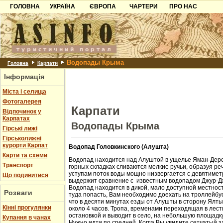
ГОЛОВНА
УКРАЇНА
ЄВРОПА
ЧАРТЕРИ
ПРО НАС
Карпати
Чорногорія
Контакти
Азов
Хорватія
Партнерам
Причорноморря
Болгарія
Додати готель
Водопады Крыма
Шацьк
Албанія
Питання
Головна
Карпати
Інформація
Пошук готелів
Міста і селища
Фотогалерея
Карпати
Відпочинок у
Карпатах
Водопады Крыма
Гірські лижі
Гірськолижні
курорти Карпат
Водопад Головкинского (Алушта)
Карти та схеми
Водопад находится над Алуштой в ущелье Яман-Дере
Транспорт
горных складках сливаются мелкие ручьи, образуя ре
уступам поток воды мощно низвергается с девятиметр
Що подивитися
выдержит сравнение с известным водопадом Джур-Д
Водопад находится в дикой, мало доступной местност
Розваги
туда попасть, Вам необходимо доехать на троллейбус
что в десяти минутах езды от Алушты в сторону Ялт
Кінні прогулянки
около 4 часов. Тропа, временами переходящая в лест
остановкой и выводит в село, на небольшую площадк
Купання в чанах
Нужно идти по средней. Когда Вы увидите сетчатый з