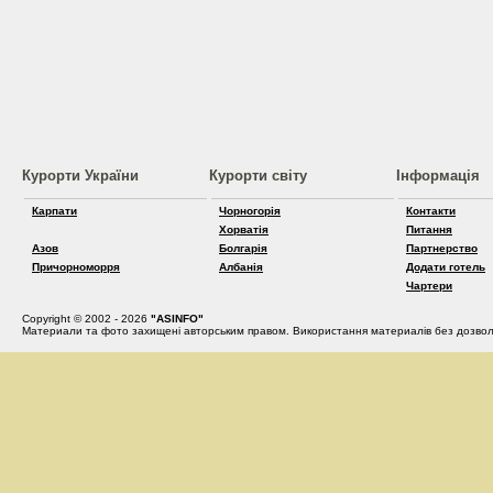
Курорти України
Курорти світу
Інформація
Карпати
Чорногорія
Контакти
Хорватія
Питання
Азов
Болгарія
Партнерство
Причорноморря
Албанія
Додати готель
Чартери
Copyright © 2002 - 2026
"ASINFO"
Материали та фото захищені авторським правом. Використання материалів без дозвол