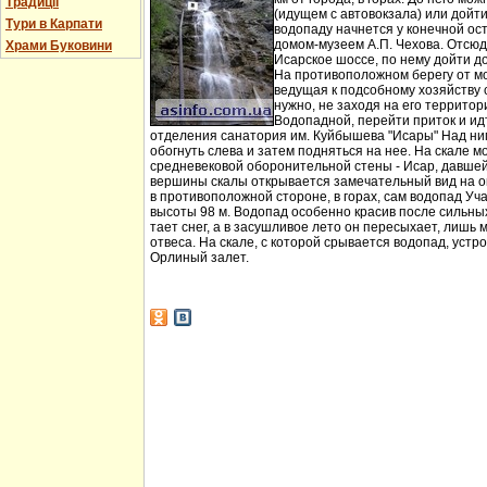
Традиції
(идущем с автовокзала) или дойт
Тури в Карпати
водопаду начнется у конечной ос
домом-музеем А.П. Чехова. Отсюд
Храми Буковини
Исарское шоссе, по нему дойти д
На противоположном берегу от мо
ведущая к подсобному хозяйству
нужно, не заходя на его территори
Водопадной, перейти приток и идт
отделения санатория им. Куйбышева "Исары" Над ни
обогнуть слева и затем подняться на нее. На скале м
средневековой оборонительной стены - Исар, давшей
вершины скалы открывается замечательный вид на ок
в противоположной стороне, в горах, сам водопад Уча
высоты 98 м. Водопад особенно красив после сильных 
тает снег, а в засушливое лето он пересыхает, лишь 
отвеса. На скале, с которой срывается водопад, устр
Орлиный залет.