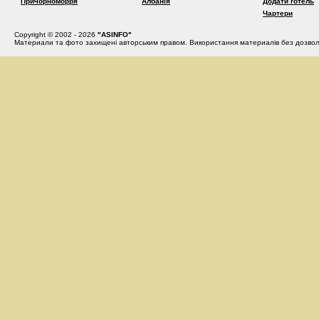
Причорноморря
Албанія
Додати готель
Чартери
Copyright © 2002 - 2026
"ASINFO"
Материали та фото захищені авторським правом. Використання материалів без дозвол