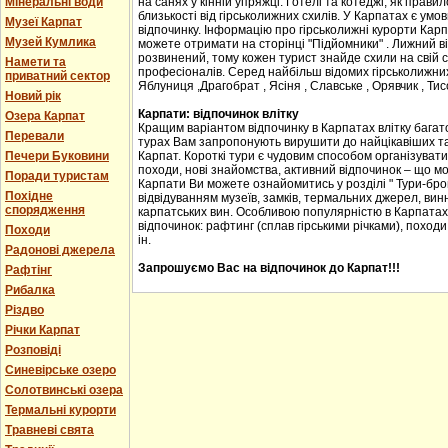
Мінеральні води
на санях у кінній упряжці. Готелі та котеджі, як прав
близькості від гірськолижних схилів. У Карпатах є ум
Музеї Карпат
відпочинку. Інформацію про гірськолижні курорти Карпа
Музей Кумлика
можете отримати на сторінці "Підйомники" . Лижний в
розвинений, тому кожен турист знайде схили на свій сма
Намети та
професіоналів. Серед найбільш відомих гірськолижних
приватний сектор
Яблуниця ,Драгобрат , Ясіня , Славське , Орявчик , Тис
Новий рік
Карпати: відпочинок влітку
Озера Карпат
Кращим варіантом відпочинку в Карпатах влітку багато
Перевали
турах Вам запропонують вирушити до найцікавіших та 
Печери Буковини
Карпат. Короткі тури є чудовим способом організувати с
походи, нові знайомства, активний відпочинок – що м
Поради туристам
Карпати Ви можете ознайомитись у розділі " Тури-бро
Похідне
відвідуванням музеїв, замків, термальних джерел, винн
спорядження
карпатських вин. Особливою популярністю в Карпатах
відпочинок: рафтинг (сплав гірськими річками), походи
Походи
ін.
Радонові джерела
Запрошуємо Вас на відпочинок до Карпат!!!
Рафтінг
Рибалка
Різдво
Річки Карпат
Розповіді
Синевірське озеро
Солотвинські озера
Термальні курорти
Травневі свята