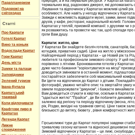
природні, а й на лікувальні ресурси. У Карпатах бага
Парапланеризм
термальних вод, радонових джерел, які допомагають 
Подорожі на
Лікування та відпочинок у Карпатах можливі цілий рік.
снігоходах
особливості. Але навіть у негоду відпочинок у Карпат
Завжди є можливість відвідати музеї, замки, винні підв
друзів, у кафе, ресторані, національній колибі. Головн
Статті
Карпатах у теплій, приємній компанії: з друзями чи з
як розважитись та провести час так, щоб спогади про
Про Карпати
гріли Вам душу.
Готелі Карпат
Карпати: житло, ціни
Вино та коньяк
У Карпатах Ви знайдете безліч готелів, санаторіїв, баз
Водоспади Карпат
котеджів, приватних садиб. Ціни на житло у міжсезоння 
Найгарячіший період у Карпатах – це Новий рік та Різ
Гори Карпат
любителі та професіонали зимового спорту. У цей пері
День міста
порівняно з літніми. Бронюванням готелів у Карпатах
дуже часто бажання "зорієнтуватися на місці" призвод
Замки та палаци
доводиться змінювати в останній момент, підлаштовую
Заповідники
постарайтеся забезпечити собі максимальний комфорт
Зелений туризм
Ви їдете на відпочинок до Карпат з дітьми. Покладайте
фотографії, уважно читайте опис та звертайте увагу н
Івана-Купала
звикли подорожувати "дикуном", і бажаєте винаймати к
Карпатський
Вам доведеться стукати в хвіртки, оскільки в Карпата
трамвай
"здається житло"."Прайси" , де Ви побачите динаміку 
залежно від регіону та періоду відпочинку (весна, літо
Коли відпочивати
рік, Різдво, вихідні на травневі свята). Ціни також за
Крафтове пиво в
близькості до витягу, бювету , рівня комфортності жит
Карпатах
Легенди Карпат
Гірськолижні тури до Карпат популярні завдяки стабіл
Лижне
тривалому сезону катання та відносної дешевизні пор
спорядження
Зимовий відпочинок у Карпатах – це лижі, сноуборди, 