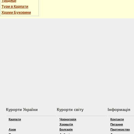
Традиції
Тури в Карпати
Храми Буковини
Курорти України
Курорти світу
Інформація
Карпати
Чорногорія
Контакти
Хорватія
Питання
Азов
Болгарія
Партнерство