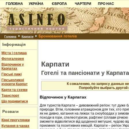
ГОЛОВНА
УКРАЇНА
ЄВРОПА
ЧАРТЕРИ
ПРО НАС
Карпати
Чорногорія
Контакти
Азов
Хорватія
Партнерам
Причорноморря
Болгарія
Додати готель
Бронювання готелів
Шацьк
Албанія
Питання
Головна
Карпати
Інформація
Пошук готелів
Міста і селища
Фотогалерея
Карпати
Відпочинок у
Карпатах
Готелі та пансіонати у Карпат
Гірські лижі
Гірськолижні
К сожалению, по запросу данных не
курорти Карпат
Попробуйте выбрать другой 
Карти та схеми
Транспорт
Відпочинок у Карпатах
Що подивитися
Для туристів Карпати – дивовижний регіон: тут дуже б
природи. Втім, головним атракціоном для тих, хто приї
Розваги
як не дивно, катання на лижах та сноубордах у зимовий
походи в гори, спелеотуризм, рафтинг (сплави річкою 
Кінні прогулянки
зможете відволіктися від щоденної метушні, чудово в
приємних та позитивних емоцій. Карпати – регіон Укр
Купання в чанах