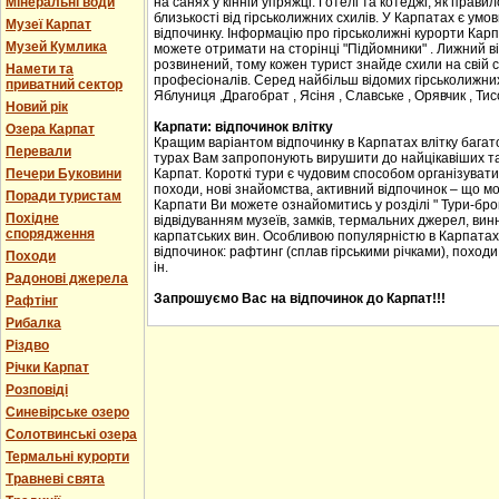
Мінеральні води
на санях у кінній упряжці. Готелі та котеджі, як прав
близькості від гірськолижних схилів. У Карпатах є ум
Музеї Карпат
відпочинку. Інформацію про гірськолижні курорти Карпа
Музей Кумлика
можете отримати на сторінці "Підйомники" . Лижний в
розвинений, тому кожен турист знайде схили на свій сма
Намети та
професіоналів. Серед найбільш відомих гірськолижних
приватний сектор
Яблуниця ,Драгобрат , Ясіня , Славське , Орявчик , Тис
Новий рік
Карпати: відпочинок влітку
Озера Карпат
Кращим варіантом відпочинку в Карпатах влітку багато
Перевали
турах Вам запропонують вирушити до найцікавіших та 
Печери Буковини
Карпат. Короткі тури є чудовим способом організувати с
походи, нові знайомства, активний відпочинок – що м
Поради туристам
Карпати Ви можете ознайомитись у розділі " Тури-бро
Похідне
відвідуванням музеїв, замків, термальних джерел, винн
спорядження
карпатських вин. Особливою популярністю в Карпатах
відпочинок: рафтинг (сплав гірськими річками), походи
Походи
ін.
Радонові джерела
Запрошуємо Вас на відпочинок до Карпат!!!
Рафтінг
Рибалка
Різдво
Річки Карпат
Розповіді
Синевірське озеро
Солотвинські озера
Термальні курорти
Травневі свята