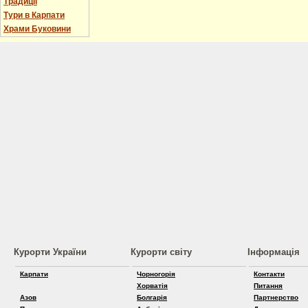
Традиції
Тури в Карпати
Храми Буковини
Курорти України
Курорти світу
Інформація
Карпати
Чорногорія
Контакти
Хорватія
Питання
Азов
Болгарія
Партнерство