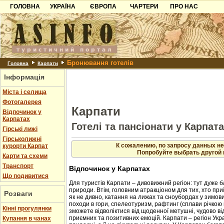
ГОЛОВНА
УКРАЇНА
ЄВРОПА
ЧАРТЕРИ
ПРО НАС
Карпати
Чорногорія
Контакти
Азов
Хорватія
Партнерам
Причорноморря
Болгарія
Додати готель
Бронювання готелів
Шацьк
Албанія
Питання
Головна
Карпати
Інформація
Пошук готелів
Міста і селища
Фотогалерея
Карпати
Відпочинок у
Карпатах
Готелі та пансіонати у Карпат
Гірські лижі
Гірськолижні
К сожалению, по запросу данных не
курорти Карпат
Попробуйте выбрать другой 
Карти та схеми
Транспорт
Відпочинок у Карпатах
Що подивитися
Для туристів Карпати – дивовижний регіон: тут дуже б
природи. Втім, головним атракціоном для тих, хто приї
Розваги
як не дивно, катання на лижах та сноубордах у зимовий
походи в гори, спелеотуризм, рафтинг (сплави річкою 
Кінні прогулянки
зможете відволіктися від щоденної метушні, чудово в
приємних та позитивних емоцій. Карпати – регіон Укр
Купання в чанах