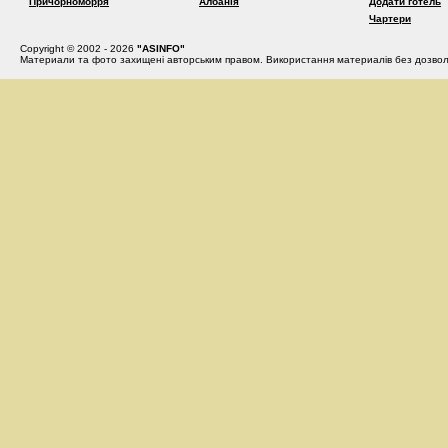
Причорноморря
Албанія
Додати готель
Чартери
Copyright © 2002 - 2026
"ASINFO"
Материали та фото захищені авторським правом. Використання материалів без дозвол