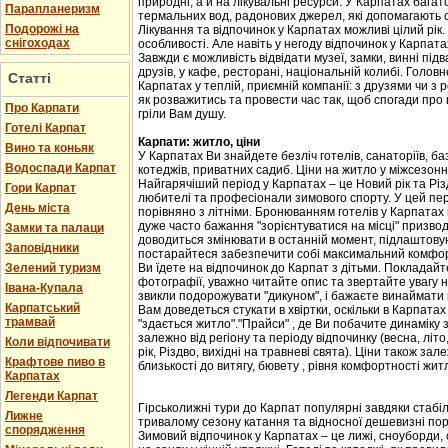
природні, а й на лікувальні ресурси. У Карпатах бага
Парапланеризм
термальних вод, радонових джерел, які допомагають 
Подорожі на
Лікування та відпочинок у Карпатах можливі цілий рік.
снігоходах
особливості. Але навіть у негоду відпочинок у Карпат
Завжди є можливість відвідати музеї, замки, винні підв
друзів, у кафе, ресторані, національній колибі. Головн
Статті
Карпатах у теплій, приємній компанії: з друзями чи з
як розважитись та провести час так, щоб спогади про
Про Карпати
гріли Вам душу.
Готелі Карпат
Карпати: житло, ціни
Вино та коньяк
У Карпатах Ви знайдете безліч готелів, санаторіїв, баз
Водоспади Карпат
котеджів, приватних садиб. Ціни на житло у міжсезоння 
Найгарячіший період у Карпатах – це Новий рік та Різ
Гори Карпат
любителі та професіонали зимового спорту. У цей пері
День міста
порівняно з літніми. Бронюванням готелів у Карпатах
дуже часто бажання "зорієнтуватися на місці" призвод
Замки та палаци
доводиться змінювати в останній момент, підлаштовую
Заповідники
постарайтеся забезпечити собі максимальний комфорт
Зелений туризм
Ви їдете на відпочинок до Карпат з дітьми. Покладайте
фотографії, уважно читайте опис та звертайте увагу н
Івана-Купала
звикли подорожувати "дикуном", і бажаєте винаймати к
Карпатський
Вам доведеться стукати в хвіртки, оскільки в Карпата
трамвай
"здається житло"."Прайси" , де Ви побачите динаміку 
залежно від регіону та періоду відпочинку (весна, літо
Коли відпочивати
рік, Різдво, вихідні на травневі свята). Ціни також за
Крафтове пиво в
близькості до витягу, бювету , рівня комфортності жит
Карпатах
Легенди Карпат
Гірськолижні тури до Карпат популярні завдяки стабіл
Лижне
тривалому сезону катання та відносної дешевизні пор
спорядження
Зимовий відпочинок у Карпатах – це лижі, сноуборди, 