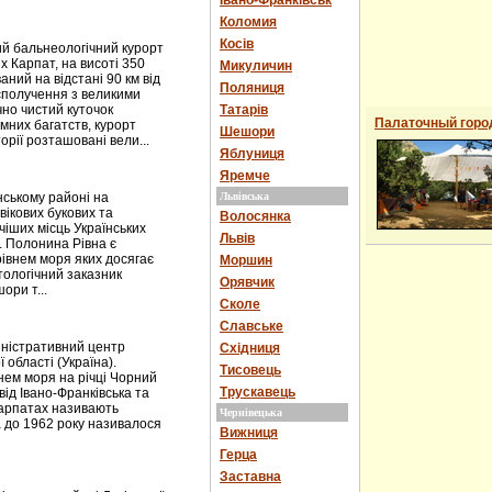
Івано-Франківськ
Коломия
Косів
й бальнеологічний курорт
х Карпат, на висоті 350
Микуличин
ний на відстані 90 км від
Поляниця
сполучення з великими
чно чистий куточок
Татарів
Палаточный горо
мних багатств, курорт
Шешори
рії розташовані вели...
Яблуниця
Яремче
ькому районі на
Львівська
вікових букових та
Волосянка
чіших місць Українських
Львів
. Полонина Рівна є
рівнем моря яких досягає
Моршин
тологічний заказник
Орявчик
ори т...
Сколе
Славське
іністративний центр
Східниця
 області (Україна).
Тисовець
внем моря на річці Чорний
Трускавець
ід Івано-Франківська та
 Карпатах називають
Чернівецька
 до 1962 року називалося
Вижниця
Герца
Заставна