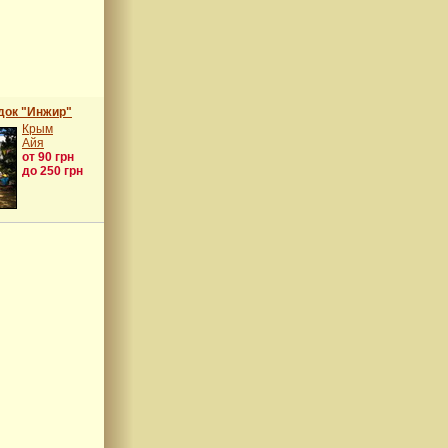
док "Инжир"
Крым
Айя
от 90 грн
до 250 грн