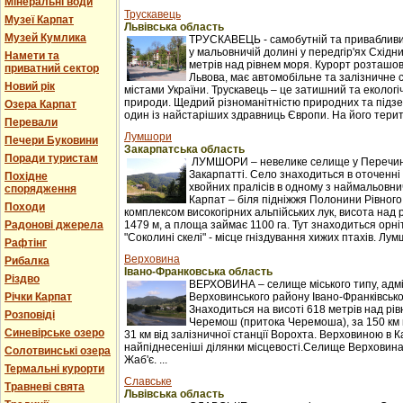
Мінеральні води
Трускавець
Музеї Карпат
Львівська область
Музей Кумлика
ТРУСКАВЕЦЬ - самобутній та привабливи
у мальовничій долині у передгір'ях Східни
Намети та
метрів над рівнем моря. Курорт розташова
приватний сектор
Львова, має автомобільне та залізничне 
Новий рік
містами України. Трускавець – це затишний та екологі
природи. Щедрий різноманітністю природних та підзе
Озера Карпат
один із найстаріших здравниць Європи. На його терито
Перевали
Лумшори
Печери Буковини
Закарпатська область
Поради туристам
ЛУМШОРИ – невелике селище у Перечинс
Закарпатті. Село знаходиться в оточенні 
Похідне
хвойних пралісів в одному з наймальовни
спорядження
Карпат – біля підніжжя Полонини Рівного
Походи
комплексом високогірних альпійських лук, висота над 
Радонові джерела
1479 м, а площа займає 1100 га. Тут знаходиться орні
"Соколині скелі" - місце гніздування хижих птахів. Лумш
Рафтінг
Верховина
Рибалка
Івано-Франковська область
Різдво
ВЕРХОВИНА – селище міського типу, адм
Річки Карпат
Верховинського району Івано-Франківської
Знаходиться на висоті 618 метрів над рі
Розповіді
Черемош (притока Черемоша), за 150 км в
Синевірське озеро
31 км від залізничної станції Ворохта. Верховиною в
найпіднесеніші ділянки місцевості.Селище Верховина
Солотвинські озера
Жаб'є. ...
Термальні курорти
Славське
Травневі свята
Львівська область