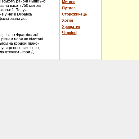
вському районі Львівської
Мигове
ва на висоті 750 метрів
Путила
лавській. Поруч
е у книзі І.Франка
Сторожинець
фальтована дор...
Хотин
Хрещатик
Чернівці
е Івано-Франківської
 рівнем моря на відстані
алом на кордоні Івано-
блуниця невелике село,
ело оточують гори Д