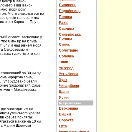
центр в Івано-
Пилипець
ілометрів від Івано-
ь-якої пори року
Подобовець
тря. Місто знаходиться на
Поляна
еред лісів та невеликих
х річок Карпат – Прут,...
Рахів
Свалява
Синевірська
ькій області засноване у
Поляна
лося між гір на кілька
Синяк
і 647 м над рівнем моря,
 та Свидовецьким
Солотвино
атьох туристів, хто хоч
Солочин
Тячів
Ужгород
зташований за 30 км від
Усть-Чорна
дома курортна зона,
Хуст
. Тут збудовано безліч
онячне Закарпаття". Саме
Чинадійово
ектури – Михайлівська
Шаян
Ясіня
Ів-Франковська
Верховина
, що знаходиться на
горлат-Гутинського хребта,
Вишків
огів хребта прилягає
Ворохта
ягається майже на 10 км.
м та Малим Шаяном)
Гута