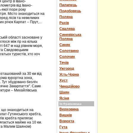
центр в Івано-
Пилипець
ілометрів від Івано-
ь-якої пори року
Подобовець
тря. Місто знаходиться на
Поляна
еред лісів та невеликих
х річок Карпат – Прут,...
Рахів
Свалява
Синевірська
ькій області засноване у
Поляна
лося між гір на кілька
Синяк
і 647 м над рівнем моря,
 та Свидовецьким
Солотвино
атьох туристів, хто хоч
Солочин
Тячів
Ужгород
зташований за 30 км від
Усть-Чорна
дома курортна зона,
Хуст
. Тут збудовано безліч
онячне Закарпаття". Саме
Чинадійово
ектури – Михайлівська
Шаян
Ясіня
Ів-Франковська
Верховина
, що знаходиться на
горлат-Гутинського хребта,
Вишків
огів хребта прилягає
Ворохта
ягається майже на 10 км.
м та Малим Шаяном)
Гута