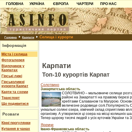
ГОЛОВНА
УКРАЇНА
ЄВРОПА
ЧАРТЕРИ
ПРО НАС
Карпати
Чорногорія
Контакти
Азов
Хорватія
Партнерам
Причорноморря
Болгарія
Додати готель
Селища і курорти
Шацьк
Албанія
Питання
Головна
Карпати
Інформація
Пошук готелів
Міста і селища
Фотогалерея
Карпати
Відпочинок у
Карпатах
Топ-10 курортів Карпат
Гірські лижі
Гірськолижні
Солотвино
курорти Карпат
Закарпатська область
Карти та схеми
СОЛОТВИНО – мальовниче селище розташ
районі на Закарпатті на правому березі рі
Транспорт
хребтами Салаваном та Магурою. Основне 
Що подивитися
величезне родовище солі.Популярність 
унікальні соляні озера, хімічний склад сприятливо в
Розваги
організму. А утворилися ці озера на місці колишніх ш
Тепер щороку тисячі людей з усіх куточків України та З
Кінні прогулянки
Яремче
Купання в чанах
Івано-Франковська область