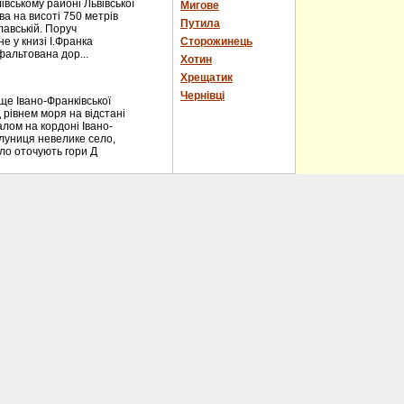
вському районі Львівської
Мигове
ва на висоті 750 метрів
Путила
лавській. Поруч
е у книзі І.Франка
Сторожинець
фальтована дор...
Хотин
Хрещатик
Чернівці
е Івано-Франківської
 рівнем моря на відстані
алом на кордоні Івано-
блуниця невелике село,
ело оточують гори Д