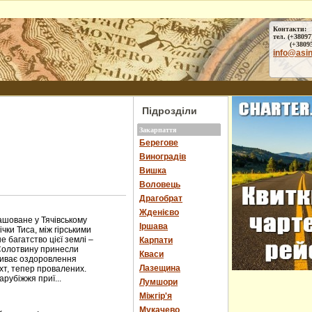
Контакти:
тел. (+38097
(+38095) 
info@asi
Підрозділи
Закарпаття
Берегове
Виноградів
Вишка
Воловець
Драгобрат
Жденієво
оване у Тячівському
Іршава
чки Тиса, між гірськими
багатство цієї землі –
Карпати
Солотвину принесли
Кваси
пливає оздоровлення
Лазещина
ахт, тепер провалених.
арубіжжя приї...
Лумшори
Міжгір'я
Мукачево