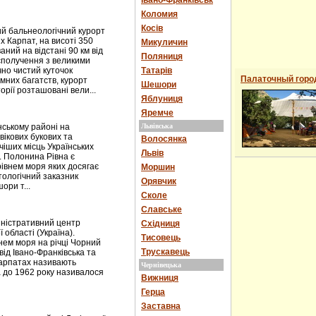
Івано-Франківськ
Коломия
Косів
й бальнеологічний курорт
х Карпат, на висоті 350
Микуличин
ний на відстані 90 км від
Поляниця
сполучення з великими
чно чистий куточок
Татарів
Палаточный горо
мних багатств, курорт
Шешори
рії розташовані вели...
Яблуниця
Яремче
ькому районі на
Львівська
вікових букових та
Волосянка
чіших місць Українських
Львів
. Полонина Рівна є
рівнем моря яких досягає
Моршин
тологічний заказник
Орявчик
ори т...
Сколе
Славське
іністративний центр
Східниця
 області (Україна).
Тисовець
внем моря на річці Чорний
Трускавець
ід Івано-Франківська та
 Карпатах називають
Чернівецька
 до 1962 року називалося
Вижниця
Герца
Заставна