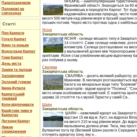
ЯРЕМЧЕ – найпопулярніший туристичний 
Парапланеризм
Франківській області. Знаходиться за 60 к
Подорожі на
Франківська в передгір'ях Карпат. Тут буд
снігоходах
надзвичайно красива природа, чисте пові
висоті 500 метрів над рівнем моря в гірській ущелині с
гірських потоків. Через місто протікає одна з найбільши
Статті
Ясіня
Про Карпати
Закарпатська область
ЯСІНЯ - селище міського типу в Закарпатс
Готелі Карпат
14 столітті. Саме селище невелике, розтяг
Вино та коньяк
кілометрів. Селище розташоване на висот
Водоспади Карпат
у мальовничій долині між Чорногорським
хребтами. Ясіня став улюбленим місцем відпочинку баг
Гори Карпат
раз побував у ньому.
День міста
Свалява
Замки та палаци
Закарпатська область
Заповідники
СВАЛЯВА – досить великий райцентр, ро
Мукачеве. В околицях розташовується ві
Зелений туризм
багата на мінаральні води типу "Боржомі"
Івана-Купала
санаторіїв - відомі курорти "Поляна", "С
місто нічим особливим не примітний. Є пам'ятка архіт
Карпатський
церква 16 століття та є музей.Туристи у самій Св...
трамвай
Коли відпочивати
Шаян
Закарпатська область
Крафтове пиво в
ШАЯН – невеликий курорт на Закарпатті
Карпатах
відстані 15 км від м. Хуст, на відрогах Ві
Легенди Карпат
на висоті 210 м над рівнем моря. До відр
мальовнича долина річки. Тиса, яка прост
Лижне
Вулканічні пута гір (Великий Шаян разом із Середні
спорядження
оточують курортну зону, яку н...