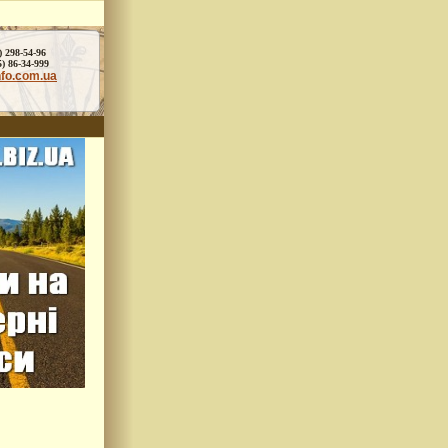
) 298-54-96
86-34-999
nfo.com.ua