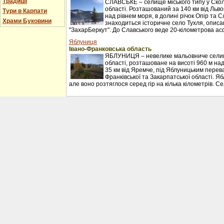
Традиції
СЛАВСЬКЕ – селище міського типу у Сколі
області. Розташований за 140 км від Льво
Тури в Карпати
над рівнем моря, в долині річок Опір та С
Храми Буковини
знаходиться історичне село Тухля, описан
"ЗахарБеркут". До Славського веде 20-кілометрова ас
Яблуниця
Івано-Франковська область
ЯБЛУНИЦЯ – невелике мальовниче селищ
області, розташоване на висоті 960 м над
35 км від Яремче, під Яблуницьким перев
Франківської та Закарпатської області. Я
але воно розтяглося серед гір на кілька кілометрів. С