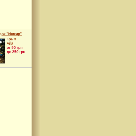
док "Инжир"
Крым
Айя
от 90 грн
до 250 грн