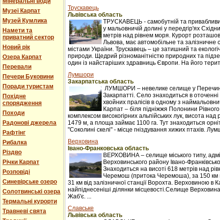
Мінеральні води
Трускавець
Музеї Карпат
Львівська область
Музей Кумлика
ТРУСКАВЕЦЬ - самобутній та привабливи
у мальовничій долині у передгір'ях Східни
Намети та
метрів над рівнем моря. Курорт розташова
приватний сектор
Львова, має автомобільне та залізничне 
Новий рік
містами України. Трускавець – це затишний та екологі
природи. Щедрий різноманітністю природних та підзе
Озера Карпат
один із найстаріших здравниць Європи. На його терито
Перевали
Лумшори
Печери Буковини
Закарпатська область
Поради туристам
ЛУМШОРИ – невелике селище у Перечинс
Закарпатті. Село знаходиться в оточенні 
Похідне
хвойних пралісів в одному з наймальовни
спорядження
Карпат – біля підніжжя Полонини Рівного
Походи
комплексом високогірних альпійських лук, висота над 
Радонові джерела
1479 м, а площа займає 1100 га. Тут знаходиться орні
"Соколині скелі" - місце гніздування хижих птахів. Лумш
Рафтінг
Верховина
Рибалка
Івано-Франковська область
Різдво
ВЕРХОВИНА – селище міського типу, адм
Річки Карпат
Верховинського району Івано-Франківської
Знаходиться на висоті 618 метрів над рі
Розповіді
Черемош (притока Черемоша), за 150 км в
Синевірське озеро
31 км від залізничної станції Ворохта. Верховиною в
найпіднесеніші ділянки місцевості.Селище Верховина
Солотвинські озера
Жаб'є. ...
Термальні курорти
Славське
Травневі свята
Львівська область