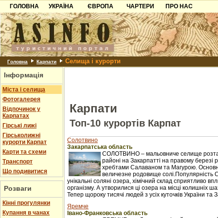
ГОЛОВНА
УКРАЇНА
ЄВРОПА
ЧАРТЕРИ
ПРО НАС
Карпати
Чорногорія
Контакти
Азов
Хорватія
Партнерам
Причорноморря
Болгарія
Додати готель
Селища і курорти
Шацьк
Албанія
Питання
Головна
Карпати
Інформація
Пошук готелів
Міста і селища
Фотогалерея
Карпати
Відпочинок у
Карпатах
Топ-10 курортів Карпат
Гірські лижі
Гірськолижні
Солотвино
курорти Карпат
Закарпатська область
Карти та схеми
СОЛОТВИНО – мальовниче селище розташ
районі на Закарпатті на правому березі рі
Транспорт
хребтами Салаваном та Магурою. Основне 
Що подивитися
величезне родовище солі.Популярність 
унікальні соляні озера, хімічний склад сприятливо в
Розваги
організму. А утворилися ці озера на місці колишніх ш
Тепер щороку тисячі людей з усіх куточків України та З
Кінні прогулянки
Яремче
Купання в чанах
Івано-Франковська область