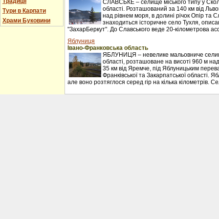
Традиції
СЛАВСЬКЕ – селище міського типу у Сколі
області. Розташований за 140 км від Льво
Тури в Карпати
над рівнем моря, в долині річок Опір та С
Храми Буковини
знаходиться історичне село Тухля, описан
"ЗахарБеркут". До Славського веде 20-кілометрова ас
Яблуниця
Івано-Франковська область
ЯБЛУНИЦЯ – невелике мальовниче селищ
області, розташоване на висоті 960 м над
35 км від Яремче, під Яблуницьким перев
Франківської та Закарпатської області. Я
але воно розтяглося серед гір на кілька кілометрів. С