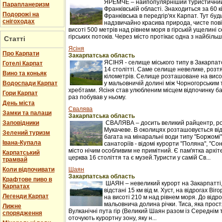
ЯРЕМЧЕ – найпопулярніший туристичний 
Парапланеризм
Франківській області. Знаходиться за 60 к
Подорожі на
Франківська в передгір'ях Карпат. Тут буд
снігоходах
надзвичайно красива природа, чисте пові
висоті 500 метрів над рівнем моря в гірській ущелині с
гірських потоків. Через місто протікає одна з найбільши
Статті
Ясіня
Про Карпати
Закарпатська область
ЯСІНЯ - селище міського типу в Закарпатс
Готелі Карпат
14 столітті. Саме селище невелике, розтяг
Вино та коньяк
кілометрів. Селище розташоване на висот
Водоспади Карпат
у мальовничій долині між Чорногорським
хребтами. Ясіня став улюбленим місцем відпочинку баг
Гори Карпат
раз побував у ньому.
День міста
Свалява
Замки та палаци
Закарпатська область
Заповідники
СВАЛЯВА – досить великий райцентр, ро
Мукачеве. В околицях розташовується ві
Зелений туризм
багата на мінаральні води типу "Боржомі"
Івана-Купала
санаторіїв - відомі курорти "Поляна", "С
місто нічим особливим не примітний. Є пам'ятка архіт
Карпатський
церква 16 століття та є музей.Туристи у самій Св...
трамвай
Коли відпочивати
Шаян
Закарпатська область
Крафтове пиво в
ШАЯН – невеликий курорт на Закарпатті
Карпатах
відстані 15 км від м. Хуст, на відрогах Ві
Легенди Карпат
на висоті 210 м над рівнем моря. До відр
мальовнича долина річки. Тиса, яка прост
Лижне
Вулканічні пута гір (Великий Шаян разом із Середні
спорядження
оточують курортну зону, яку н...