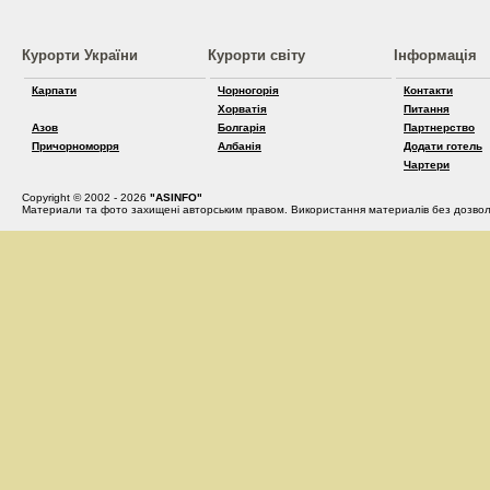
Курорти України
Курорти світу
Інформація
Карпати
Чорногорія
Контакти
Хорватія
Питання
Азов
Болгарія
Партнерство
Причорноморря
Албанія
Додати готель
Чартери
Copyright © 2002 - 2026
"ASINFO"
Материали та фото захищені авторським правом. Використання материалів без дозвол