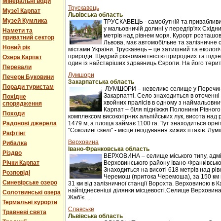
Мінеральні води
Трускавець
Музеї Карпат
Львівська область
Музей Кумлика
ТРУСКАВЕЦЬ - самобутній та привабливи
у мальовничій долині у передгір'ях Східни
Намети та
метрів над рівнем моря. Курорт розташова
приватний сектор
Львова, має автомобільне та залізничне 
Новий рік
містами України. Трускавець – це затишний та екологі
природи. Щедрий різноманітністю природних та підзе
Озера Карпат
один із найстаріших здравниць Європи. На його терито
Перевали
Лумшори
Печери Буковини
Закарпатська область
Поради туристам
ЛУМШОРИ – невелике селище у Перечинс
Закарпатті. Село знаходиться в оточенні 
Похідне
хвойних пралісів в одному з наймальовни
спорядження
Карпат – біля підніжжя Полонини Рівного
Походи
комплексом високогірних альпійських лук, висота над 
Радонові джерела
1479 м, а площа займає 1100 га. Тут знаходиться орні
"Соколині скелі" - місце гніздування хижих птахів. Лумш
Рафтінг
Верховина
Рибалка
Івано-Франковська область
Різдво
ВЕРХОВИНА – селище міського типу, адм
Річки Карпат
Верховинського району Івано-Франківської
Знаходиться на висоті 618 метрів над рі
Розповіді
Черемош (притока Черемоша), за 150 км в
Синевірське озеро
31 км від залізничної станції Ворохта. Верховиною в
найпіднесеніші ділянки місцевості.Селище Верховина
Солотвинські озера
Жаб'є. ...
Термальні курорти
Славське
Травневі свята
Львівська область