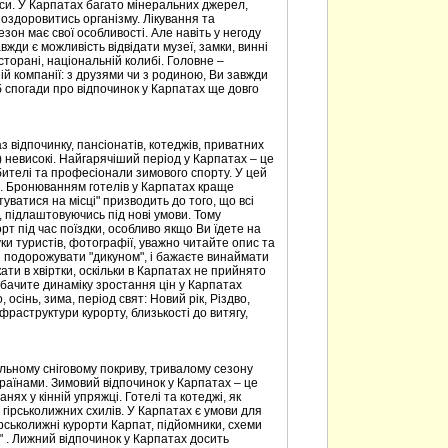
рси. У Карпатах багато мінеральних джерел,
оздоровитись організму. Лікування та
езон має свої особливості. Але навіть у негоду
жди є можливість відвідати музеї, замки, винні
есторані, національній колибі. Головне –
ій компанії: з друзями чи з родиною, Ви завжди
б спогади про відпочинок у Карпатах ще довго
з відпочинку, пансіонатів, котеджів, приватних
ь) невисокі. Найгарячіший період у Карпатах – це
бителі та професіонали зимового спорту. У цей
ми. Бронюванням готелів у Карпатах краще
уватися на місці" призводить до того, що всі
 підлаштовуючись під нові умови. Тому
 під час поїздки, особливо якщо Ви їдете на
ки туристів, фотографії, уважно читайте опис та
и подорожувати "дикуном", і бажаєте винаймати
ати в хвіртки, оскільки в Карпатах не прийнято
обачите динаміку зростання цін у Карпатах
, осінь, зима, період свят: Новий рік, Різдво,
нфраструктури курорту, близькості до витягу,
ільному сніговому покриву, тривалому сезону
країнами. Зимовий відпочинок у Карпатах – це
нях у кінній упряжці. Готелі та котеджі, як
 гірськолижних схилів. У Карпатах є умови для
рськолижні курорти Карпат, підйомники, схеми
" . Лижний відпочинок у Карпатах досить