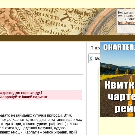
е
Контакти:
тел. (+38097
ське
(+38095) 
info@asi
ниця
кавець
Підрозділи
Всі міста
закрито для перегляду !
и спробуйте інший вариант.
багато незайманих куточків природи. Втім,
нок до Карпат, є, як не дивно, катання на лижах
походи в гори, спелеотуризм, рафтинг (сплави
воліктися від щоденної метушні, чудово
вних емоцій. Карпати – регіон України, який