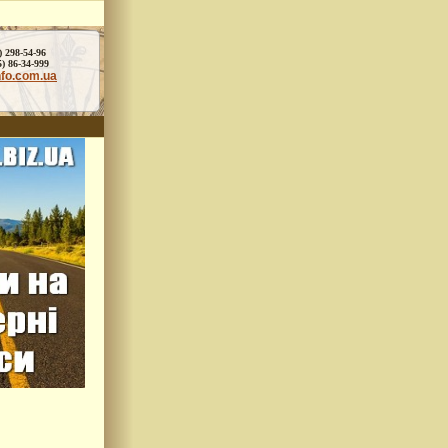
) 298-54-96
86-34-999
nfo.com.ua