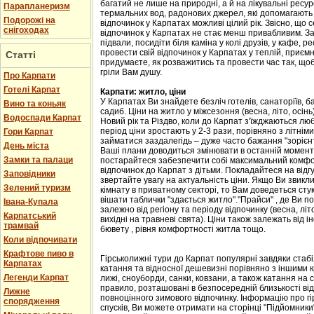
багатий не лише на природні, а й на лікувальні ресу
Парапланеризм
термальних вод, радонових джерел, які допомагають 
Подорожі на
відпочинок у Карпатах можливі цілий рік. Звісно, що с
снігоходах
відпочинок у Карпатах не стає менш привабливим. Зав
підвали, посидіти біля каміна у колі друзів, у кафе, р
провести свій відпочинок у Карпатах у теплій, приємн
Статті
придумаєте, як розважитись та провести час так, що
гріли Вам душу.
Про Карпати
Готелі Карпат
Карпати: житло, ціни
У Карпатах Ви знайдете безліч готелів, санаторіїв, ба
Вино та коньяк
садиб. Ціни на житло у міжсезоння (весна, літо, осін
Водоспади Карпат
Новий рік та Різдво, коли до Карпат з'їжджаються лю
період ціни зростають у 2-3 рази, порівняно з літні
Гори Карпат
займатися заздалегідь – дуже часто бажання "зорієнт
День міста
Ваші плани доводиться змінювати в останній момент,
Замки та палаци
постарайтеся забезпечити собі максимальний комфорт
відпочинок до Карпат з дітьми. Покладайтеся на відгу
Заповідники
звертайте увагу на актуальність ціни. Якщо Ви звикл
Зелений туризм
кімнату в приватному секторі, то Вам доведеться стук
вішати таблички "здається житло"."Прайси" , де Ви п
Івана-Купала
залежно від регіону та періоду відпочинку (весна, літо
Карпатський
вихідні на травневі свята). Ціни також залежать від і
трамвай
бювету , рівня комфортності житла тощо.
Коли відпочивати
Крафтове пиво в
Гірськолижні тури до Карпат популярні завдяки стаб
Карпатах
катання та відносної дешевизні порівняно з іншими 
Легенди Карпат
лижі, сноуборди, санки, ковзани, а також катання на са
правило, розташовані в безпосередній близькості від
Лижне
повноцінного зимового відпочинку. Інформацію про гі
спорядження
спусків, Ви можете отримати на сторінці "Підйомники