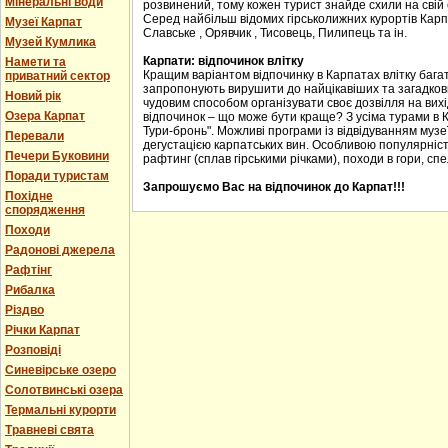
Мінеральні води
розвинений, тому кожен турист знайде схили на свій с
Серед найбільш відомих гірськолижних курортів Карпа
Музеї Карпат
Славське , Орявчик , Тисовець, Пилипець та ін.
Музей Кумлика
Карпати: відпочинок влітку
Намети та
Кращим варіантом відпочинку в Карпатах влітку багат
приватний сектор
запропонують вирушити до найцікавіших та загадкових
Новий рік
чудовим способом організувати своє дозвілля на вихід
Озера Карпат
відпочинок – що може бути краще? З усіма турами в 
Тури-бронь". Можливі програми із відвідуванням музеї
Перевали
дегустацією карпатських вин. Особливою популярніст
Печери Буковини
рафтинг (сплав гірськими річками), походи в гори, спе
Поради туристам
Запрошуємо Вас на відпочинок до Карпат!!!
Похідне
спорядження
Походи
Радонові джерела
Рафтінг
Рибалка
Різдво
Річки Карпат
Розповіді
Синевірське озеро
Солотвинські озера
Термальні курорти
Травневі свята