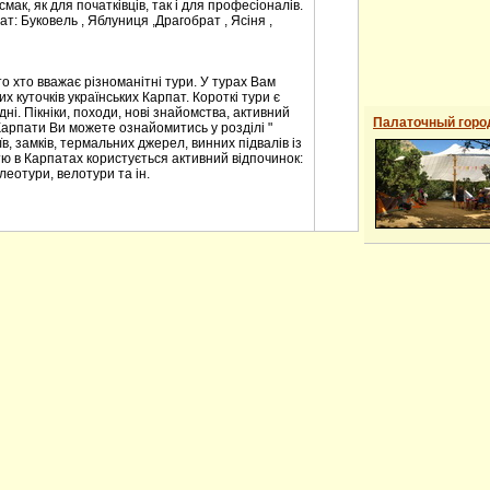
мак, як для початківців, так і для професіоналів.
т: Буковель , Яблуниця ,Драгобрат , Ясіня ,
о хто вважає різноманітні тури. У турах Вам
 куточків українських Карпат. Короткі тури є
ні. Пікніки, походи, нові знайомства, активний
Палаточный горо
Карпати Ви можете ознайомитись у розділі "
в, замків, термальних джерел, винних підвалів із
ю в Карпатах користується активний відпочинок:
леотури, велотури та ін.