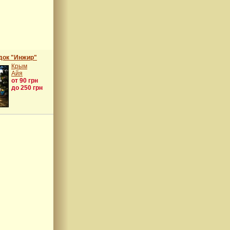
док "Инжир"
Крым
Айя
от 90 грн
до 250 грн