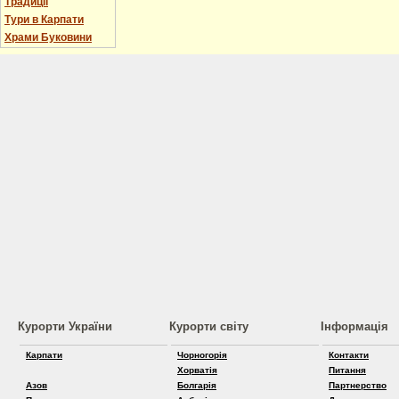
Традиції
Тури в Карпати
Храми Буковини
Курорти України
Курорти світу
Інформація
Карпати
Чорногорія
Контакти
Хорватія
Питання
Азов
Болгарія
Партнерство