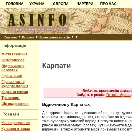
ГОЛОВНА
УКРАЇНА
ЄВРОПА
Рахів
ЧАРТЕРИ
ПРО НАС
Львів
Свалява
Карпати
Чорногорія
Контакти
Скол
Ужгород
Слав
Чинадійово
Азов
Хорватія
Партнерам
Схід
Шаян
Трус
Причорноморря
Болгарія
Додати готель
Ясіня
Шацьк
Албанія
Питання
Головна
Карпати
Бронювання готелів
Інформація
Пошук готелів
Міста і селища
Фотогалерея
Карпати
Відпочинок у
Карпатах
Гірські лижі
Гірськолижні
курорти Карпат
Вибачте, пропозицію зараз 
Карти та схеми
Зайдіть в розділ
Готелі - бронь
Транспорт
Що подивитися
Відпочинок у Карпатах
Для туристів Карпати – дивовижний регіон: тут дуже 
Розваги
головним атракціоном для тих, хто приїхав на відпочи
та сноубордах у зимовий період. Влітку та навесні - 
Кінні прогулянки
річкою на катамаранах і плотах). Тут Ви зможете від
Купання в чанах
відпочити, а також отримати море приємних та позити