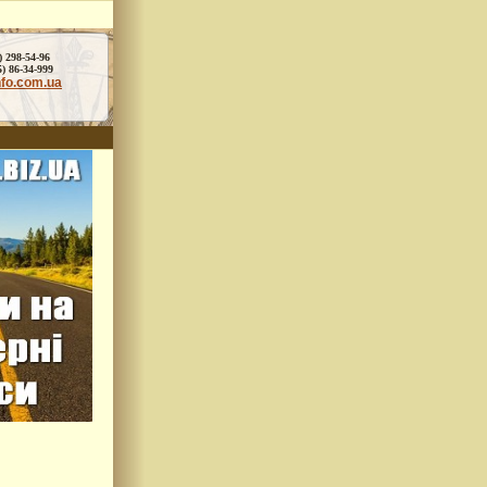
) 298-54-96
86-34-999
nfo.com.ua