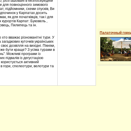
ило, розташовані в безпосередній
ови для повноцінного зимового
т, підйомники, схеми спусків, Ви
ідпочинок у Карпатах досить
к, як для початківців, так і для
 курортів Карпат: Буковель ,
овець, Пилипець та ін.
Палаточный горо
 хто вважає різноманітні тури. У
загадкових куточків українських
воє дозвілля на вихідні. Пікніки,
оже бути краще? З усіма турами в
нь". Можливі програми із
их підвалів із дегустацією
 користується активний
 в гори, спелеотури, велотури та