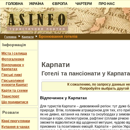
ГОЛОВНА
УКРАЇНА
ЄВРОПА
ЧАРТЕРИ
ПРО НАС
Карпати
Чорногорія
Контакти
Азов
Хорватія
Партнерам
Причорноморря
Болгарія
Додати готель
Бронювання готелів
Шацьк
Албанія
Питання
Головна
Карпати
Інформація
Пошук готелів
Міста і селища
Фотогалерея
Карпати
Відпочинок у
Карпатах
Готелі та пансіонати у Карпат
Гірські лижі
Гірськолижні
К сожалению, по запросу данных не
курорти Карпат
Попробуйте выбрать другой 
Карти та схеми
Транспорт
Відпочинок у Карпатах
Що подивитися
Для туристів Карпати – дивовижний регіон: тут дуже б
природи. Втім, головним атракціоном для тих, хто приї
Розваги
як не дивно, катання на лижах та сноубордах у зимовий
походи в гори, спелеотуризм, рафтинг (сплави річкою 
Кінні прогулянки
зможете відволіктися від щоденної метушні, чудово в
приємних та позитивних емоцій. Карпати – регіон Укр
Купання в чанах