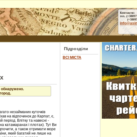
Контакти:
тел. (+38097
(+38095) 
info@asi
Підрозділи
ВСІ МІСТА
ах
 обнаружено.
город.
агато незайманих куточків
хав на відпочинок до Карпат, є,
 період. Влітку та навесні -
на катамаранах і плотах). Тут Ви
ідпочити, а також отримати море
аїни, який багатий не лише на