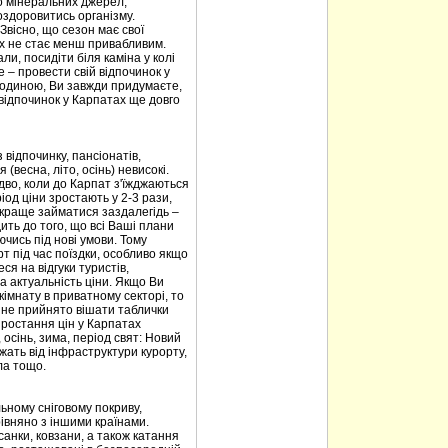
то мінеральних джерел,
оздоровитись організму.
 Звісно, що сезон має свої
ах не стає менш привабливим.
али, посидіти біля каміна у колі
е – провести свій відпочинок у
 родиною, Ви завжди придумаєте,
 відпочинок у Карпатах ще довго
 відпочинку, пансіонатів,
(весна, літо, осінь) невисокі.
дво, коли до Карпат з'їжджаються
од ціни зростають у 2-3 рази,
 краще займатися заздалегідь –
ить до того, що всі Ваші плани
чись під нові умови. Тому
 під час поїздки, особливо якщо
ся на відгуки туристів,
а актуальність ціни. Якщо Ви
імнату в приватному секторі, то
х не прийнято вішати таблички
зростання цін у Карпатах
, осінь, зима, період свят: Новий
лежать від інфраструктури курорту,
ла тощо.
ьному сніговому покриву,
івняно з іншими країнами.
санки, ковзани, а також катання