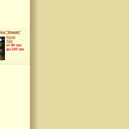
док "Инжир"
Крым
Айя
от 90 грн
до 250 грн