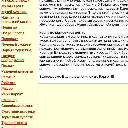
Мінеральні води
на санях у кінній упряжці. Готелі та котеджі, як прав
близькості від гірськолижних схилів. У Карпатах є ум
Музеї Карпат
відпочинку. Інформацію про гірськолижні курорти Карпа
Музей Кумлика
можете отримати на сторінці "Підйомники" . Лижний в
розвинений, тому кожен турист знайде схили на свій сма
Намети та
професіоналів. Серед найбільш відомих гірськолижних
приватний сектор
Яблуниця ,Драгобрат , Ясіня , Славське , Орявчик , Тис
Новий рік
Карпати: відпочинок влітку
Озера Карпат
Кращим варіантом відпочинку в Карпатах влітку багато
Перевали
турах Вам запропонують вирушити до найцікавіших та 
Печери Буковини
Карпат. Короткі тури є чудовим способом організувати с
походи, нові знайомства, активний відпочинок – що м
Поради туристам
Карпати Ви можете ознайомитись у розділі " Тури-бро
Похідне
відвідуванням музеїв, замків, термальних джерел, винн
спорядження
карпатських вин. Особливою популярністю в Карпатах
відпочинок: рафтинг (сплав гірськими річками), походи
Походи
ін.
Радонові джерела
Запрошуємо Вас на відпочинок до Карпат!!!
Рафтінг
Рибалка
Різдво
Річки Карпат
Розповіді
Синевірське озеро
Солотвинські озера
Термальні курорти
Травневі свята