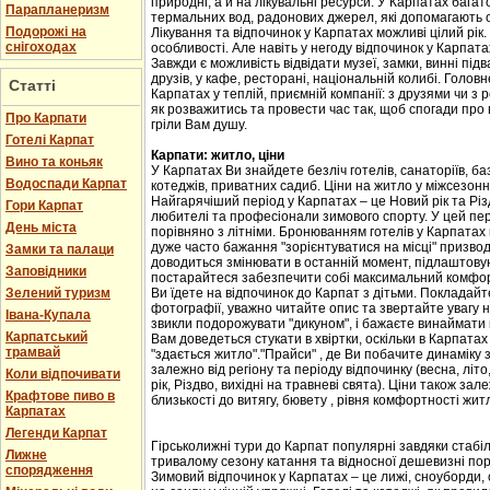
природні, а й на лікувальні ресурси. У Карпатах бага
Парапланеризм
термальних вод, радонових джерел, які допомагають 
Подорожі на
Лікування та відпочинок у Карпатах можливі цілий рік.
снігоходах
особливості. Але навіть у негоду відпочинок у Карпат
Завжди є можливість відвідати музеї, замки, винні підв
друзів, у кафе, ресторані, національній колибі. Головн
Статті
Карпатах у теплій, приємній компанії: з друзями чи з
як розважитись та провести час так, щоб спогади про
Про Карпати
гріли Вам душу.
Готелі Карпат
Карпати: житло, ціни
Вино та коньяк
У Карпатах Ви знайдете безліч готелів, санаторіїв, баз
Водоспади Карпат
котеджів, приватних садиб. Ціни на житло у міжсезоння 
Найгарячіший період у Карпатах – це Новий рік та Різ
Гори Карпат
любителі та професіонали зимового спорту. У цей пері
День міста
порівняно з літніми. Бронюванням готелів у Карпатах
дуже часто бажання "зорієнтуватися на місці" призвод
Замки та палаци
доводиться змінювати в останній момент, підлаштовую
Заповідники
постарайтеся забезпечити собі максимальний комфорт
Зелений туризм
Ви їдете на відпочинок до Карпат з дітьми. Покладайте
фотографії, уважно читайте опис та звертайте увагу н
Івана-Купала
звикли подорожувати "дикуном", і бажаєте винаймати к
Карпатський
Вам доведеться стукати в хвіртки, оскільки в Карпата
трамвай
"здається житло"."Прайси" , де Ви побачите динаміку 
залежно від регіону та періоду відпочинку (весна, літо
Коли відпочивати
рік, Різдво, вихідні на травневі свята). Ціни також за
Крафтове пиво в
близькості до витягу, бювету , рівня комфортності жит
Карпатах
Легенди Карпат
Гірськолижні тури до Карпат популярні завдяки стабіл
Лижне
тривалому сезону катання та відносної дешевизні пор
спорядження
Зимовий відпочинок у Карпатах – це лижі, сноуборди, 