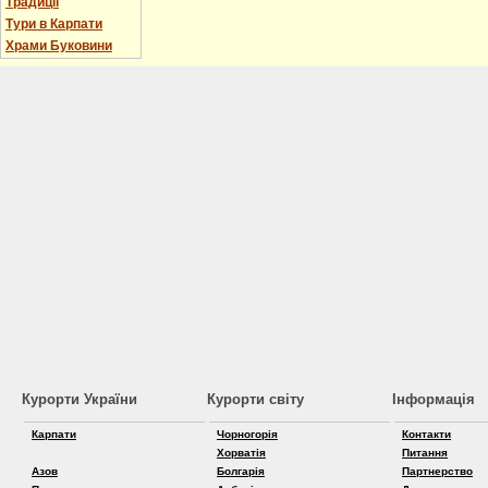
Традиції
Тури в Карпати
Храми Буковини
Курорти України
Курорти світу
Інформація
Карпати
Чорногорія
Контакти
Хорватія
Питання
Азов
Болгарія
Партнерство