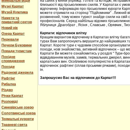
Мінеральні води
на санях у кінній упряжці. Готелі та котеджі, як прав
близькості від гірськолижних схилів. У Карпатах є ум
Музеї Карпат
відпочинку. Інформацію про гірськолижні курорти Карпа
Музей Кумлика
можете отримати на сторінці "Підйомники" . Лижний в
розвинений, тому кожен турист знайде схили на свій сма
Намети та
професіоналів. Серед найбільш відомих гірськолижних
приватний сектор
Яблуниця ,Драгобрат , Ясіня , Славське , Орявчик , Тис
Новий рік
Карпати: відпочинок влітку
Озера Карпат
Кращим варіантом відпочинку в Карпатах влітку багато
Перевали
турах Вам запропонують вирушити до найцікавіших та 
Печери Буковини
Карпат. Короткі тури є чудовим способом організувати с
походи, нові знайомства, активний відпочинок – що м
Поради туристам
Карпати Ви можете ознайомитись у розділі " Тури-бро
Похідне
відвідуванням музеїв, замків, термальних джерел, винн
спорядження
карпатських вин. Особливою популярністю в Карпатах
відпочинок: рафтинг (сплав гірськими річками), походи
Походи
ін.
Радонові джерела
Запрошуємо Вас на відпочинок до Карпат!!!
Рафтінг
Рибалка
Різдво
Річки Карпат
Розповіді
Синевірське озеро
Солотвинські озера
Термальні курорти
Травневі свята