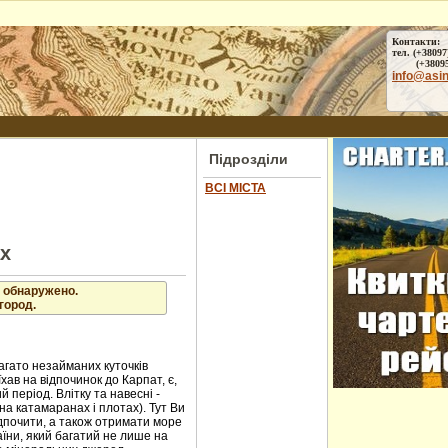
Контакти:
тел. (+38097
(+38095) 
info@asi
Підрозділи
ВСІ МІСТА
ах
 обнаружено.
город.
агато незайманих куточків
хав на відпочинок до Карпат, є,
 період. Влітку та навесні -
на катамаранах і плотах). Тут Ви
ідпочити, а також отримати море
аїни, який багатий не лише на