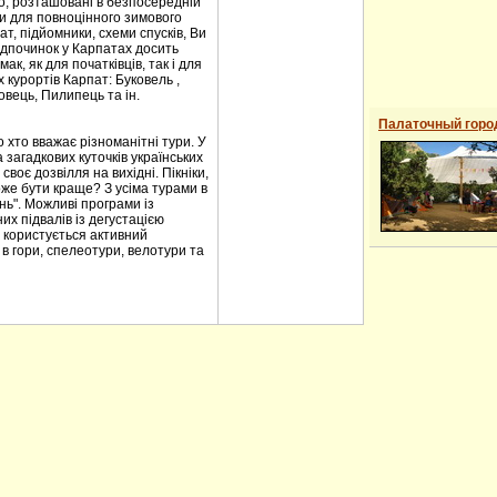
ило, розташовані в безпосередній
ови для повноцінного зимового
т, підйомники, схеми спусків, Ви
ідпочинок у Карпатах досить
к, як для початківців, так і для
 курортів Карпат: Буковель ,
овець, Пилипець та ін.
Палаточный горо
 хто вважає різноманітні тури. У
загадкових куточків українських
воє дозвілля на вихідні. Пікніки,
оже бути краще? З усіма турами в
нь". Можливі програми із
их підвалів із дегустацією
 користується активний
 в гори, спелеотури, велотури та