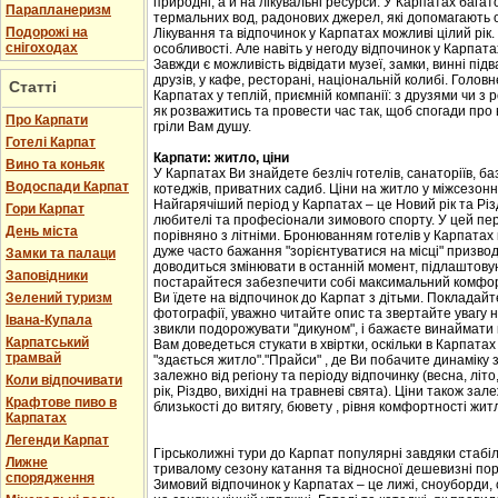
природні, а й на лікувальні ресурси. У Карпатах бага
Парапланеризм
термальних вод, радонових джерел, які допомагають 
Подорожі на
Лікування та відпочинок у Карпатах можливі цілий рік.
снігоходах
особливості. Але навіть у негоду відпочинок у Карпат
Завжди є можливість відвідати музеї, замки, винні підв
друзів, у кафе, ресторані, національній колибі. Головн
Статті
Карпатах у теплій, приємній компанії: з друзями чи з
як розважитись та провести час так, щоб спогади про
Про Карпати
гріли Вам душу.
Готелі Карпат
Карпати: житло, ціни
Вино та коньяк
У Карпатах Ви знайдете безліч готелів, санаторіїв, баз
Водоспади Карпат
котеджів, приватних садиб. Ціни на житло у міжсезоння 
Найгарячіший період у Карпатах – це Новий рік та Різ
Гори Карпат
любителі та професіонали зимового спорту. У цей пері
День міста
порівняно з літніми. Бронюванням готелів у Карпатах
дуже часто бажання "зорієнтуватися на місці" призвод
Замки та палаци
доводиться змінювати в останній момент, підлаштовую
Заповідники
постарайтеся забезпечити собі максимальний комфорт
Зелений туризм
Ви їдете на відпочинок до Карпат з дітьми. Покладайте
фотографії, уважно читайте опис та звертайте увагу н
Івана-Купала
звикли подорожувати "дикуном", і бажаєте винаймати к
Карпатський
Вам доведеться стукати в хвіртки, оскільки в Карпата
трамвай
"здається житло"."Прайси" , де Ви побачите динаміку 
залежно від регіону та періоду відпочинку (весна, літо
Коли відпочивати
рік, Різдво, вихідні на травневі свята). Ціни також за
Крафтове пиво в
близькості до витягу, бювету , рівня комфортності жит
Карпатах
Легенди Карпат
Гірськолижні тури до Карпат популярні завдяки стабіл
Лижне
тривалому сезону катання та відносної дешевизні пор
спорядження
Зимовий відпочинок у Карпатах – це лижі, сноуборди, 