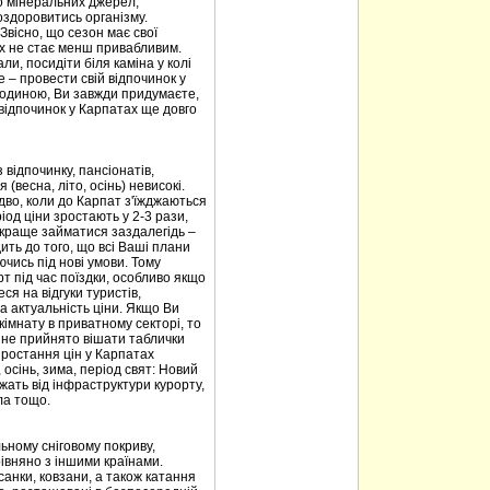
то мінеральних джерел,
оздоровитись організму.
 Звісно, що сезон має свої
ах не стає менш привабливим.
али, посидіти біля каміна у колі
е – провести свій відпочинок у
 родиною, Ви завжди придумаєте,
 відпочинок у Карпатах ще довго
 відпочинку, пансіонатів,
(весна, літо, осінь) невисокі.
дво, коли до Карпат з'їжджаються
од ціни зростають у 2-3 рази,
 краще займатися заздалегідь –
ить до того, що всі Ваші плани
чись під нові умови. Тому
 під час поїздки, особливо якщо
ся на відгуки туристів,
а актуальність ціни. Якщо Ви
імнату в приватному секторі, то
х не прийнято вішати таблички
зростання цін у Карпатах
, осінь, зима, період свят: Новий
лежать від інфраструктури курорту,
ла тощо.
ьному сніговому покриву,
івняно з іншими країнами.
санки, ковзани, а також катання