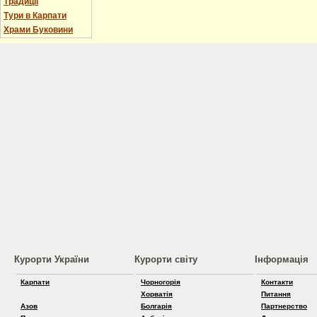
Традиції
Тури в Карпати
Храми Буковини
Курорти України
Курорти світу
Інформація
Карпати
Чорногорія
Контакти
Хорватія
Питання
Азов
Болгарія
Партнерство