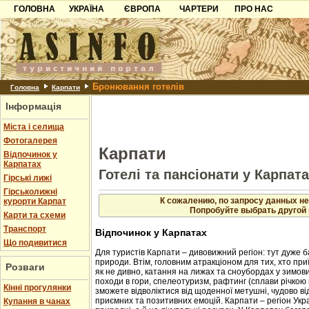
ГОЛОВНА
УКРАЇНА
ЄВРОПА
ЧАРТЕРИ
ПРО НАС
Карпати
Чорногорія
Контакти
Азов
Хорватія
Партнерам
Причорноморря
Болгарія
Додати готель
Бронювання готелів
Шацьк
Албанія
Питання
Головна
Карпати
Інформація
Пошук готелів
Міста і селища
Фотогалерея
Карпати
Відпочинок у
Карпатах
Готелі та пансіонати у Карпат
Гірські лижі
Гірськолижні
К сожалению, по запросу данных не
курорти Карпат
Попробуйте выбрать другой 
Карти та схеми
Транспорт
Відпочинок у Карпатах
Що подивитися
Для туристів Карпати – дивовижний регіон: тут дуже б
природи. Втім, головним атракціоном для тих, хто приї
Розваги
як не дивно, катання на лижах та сноубордах у зимовий
походи в гори, спелеотуризм, рафтинг (сплави річкою 
Кінні прогулянки
зможете відволіктися від щоденної метушні, чудово в
приємних та позитивних емоцій. Карпати – регіон Укр
Купання в чанах