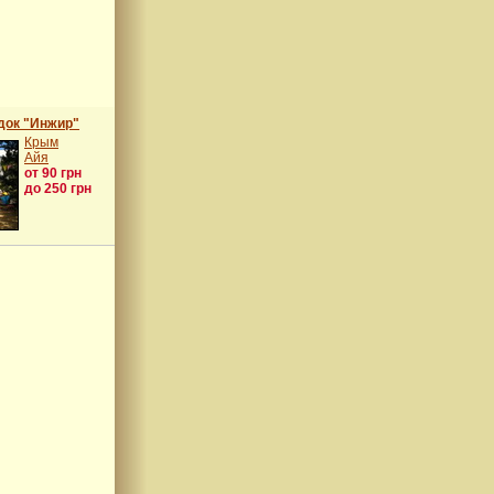
док "Инжир"
Крым
Айя
от 90 грн
до 250 грн