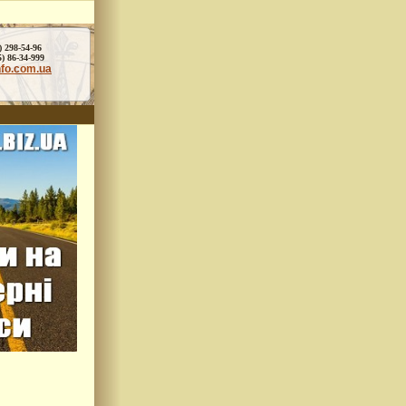
) 298-54-96
86-34-999
nfo.com.ua