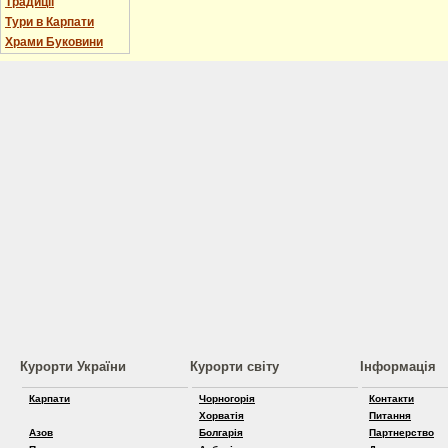
Традиції
Тури в Карпати
Храми Буковини
Курорти України
Курорти світу
Інформація
Карпати
Чорногорія
Контакти
Хорватія
Питання
Азов
Болгарія
Партнерство