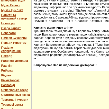
Мінеральні води
на санях у кінній упряжці. Готелі та котеджі, як прав
близькості від гірськолижних схилів. У Карпатах є ум
Музеї Карпат
відпочинку. Інформацію про гірськолижні курорти Карпа
Музей Кумлика
можете отримати на сторінці "Підйомники" . Лижний в
розвинений, тому кожен турист знайде схили на свій сма
Намети та
професіоналів. Серед найбільш відомих гірськолижних
приватний сектор
Яблуниця ,Драгобрат , Ясіня , Славське , Орявчик , Тис
Новий рік
Карпати: відпочинок влітку
Озера Карпат
Кращим варіантом відпочинку в Карпатах влітку багато
Перевали
турах Вам запропонують вирушити до найцікавіших та 
Печери Буковини
Карпат. Короткі тури є чудовим способом організувати с
походи, нові знайомства, активний відпочинок – що м
Поради туристам
Карпати Ви можете ознайомитись у розділі " Тури-бро
Похідне
відвідуванням музеїв, замків, термальних джерел, винн
спорядження
карпатських вин. Особливою популярністю в Карпатах
відпочинок: рафтинг (сплав гірськими річками), походи
Походи
ін.
Радонові джерела
Запрошуємо Вас на відпочинок до Карпат!!!
Рафтінг
Рибалка
Різдво
Річки Карпат
Розповіді
Синевірське озеро
Солотвинські озера
Термальні курорти
Травневі свята