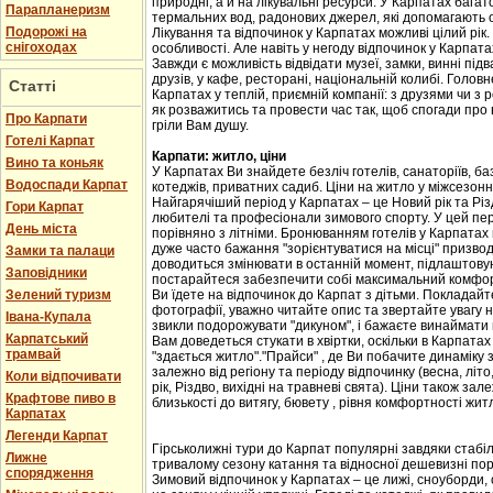
природні, а й на лікувальні ресурси. У Карпатах бага
Парапланеризм
термальних вод, радонових джерел, які допомагають 
Подорожі на
Лікування та відпочинок у Карпатах можливі цілий рік.
снігоходах
особливості. Але навіть у негоду відпочинок у Карпат
Завжди є можливість відвідати музеї, замки, винні підв
друзів, у кафе, ресторані, національній колибі. Головн
Статті
Карпатах у теплій, приємній компанії: з друзями чи з
як розважитись та провести час так, щоб спогади про
Про Карпати
гріли Вам душу.
Готелі Карпат
Карпати: житло, ціни
Вино та коньяк
У Карпатах Ви знайдете безліч готелів, санаторіїв, баз
Водоспади Карпат
котеджів, приватних садиб. Ціни на житло у міжсезоння 
Найгарячіший період у Карпатах – це Новий рік та Різ
Гори Карпат
любителі та професіонали зимового спорту. У цей пері
День міста
порівняно з літніми. Бронюванням готелів у Карпатах
дуже часто бажання "зорієнтуватися на місці" призвод
Замки та палаци
доводиться змінювати в останній момент, підлаштовую
Заповідники
постарайтеся забезпечити собі максимальний комфорт
Зелений туризм
Ви їдете на відпочинок до Карпат з дітьми. Покладайте
фотографії, уважно читайте опис та звертайте увагу н
Івана-Купала
звикли подорожувати "дикуном", і бажаєте винаймати к
Карпатський
Вам доведеться стукати в хвіртки, оскільки в Карпата
трамвай
"здається житло"."Прайси" , де Ви побачите динаміку 
залежно від регіону та періоду відпочинку (весна, літо
Коли відпочивати
рік, Різдво, вихідні на травневі свята). Ціни також за
Крафтове пиво в
близькості до витягу, бювету , рівня комфортності жит
Карпатах
Легенди Карпат
Гірськолижні тури до Карпат популярні завдяки стабіл
Лижне
тривалому сезону катання та відносної дешевизні пор
спорядження
Зимовий відпочинок у Карпатах – це лижі, сноуборди, 