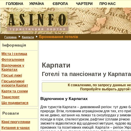
ГОЛОВНА
УКРАЇНА
ЄВРОПА
ЧАРТЕРИ
ПРО НАС
Карпати
Чорногорія
Контакти
Азов
Хорватія
Партнерам
Причорноморря
Болгарія
Додати готель
Бронювання готелів
Шацьк
Албанія
Питання
Головна
Карпати
Інформація
Пошук готелів
Міста і селища
Фотогалерея
Карпати
Відпочинок у
Карпатах
Готелі та пансіонати у Карпат
Гірські лижі
Гірськолижні
К сожалению, по запросу данных не
курорти Карпат
Попробуйте выбрать другой 
Карти та схеми
Транспорт
Відпочинок у Карпатах
Що подивитися
Для туристів Карпати – дивовижний регіон: тут дуже б
природи. Втім, головним атракціоном для тих, хто приї
Розваги
як не дивно, катання на лижах та сноубордах у зимовий
походи в гори, спелеотуризм, рафтинг (сплави річкою 
Кінні прогулянки
зможете відволіктися від щоденної метушні, чудово в
приємних та позитивних емоцій. Карпати – регіон Укр
Купання в чанах