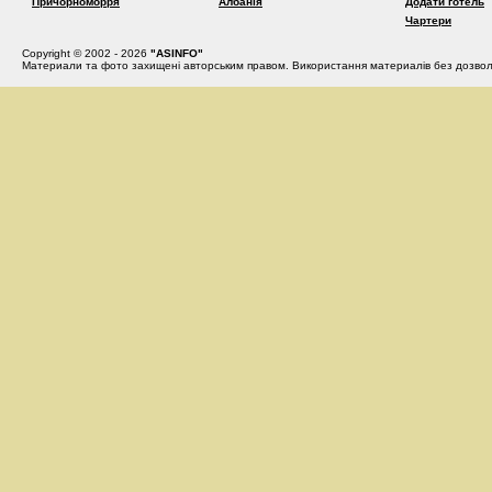
Причорноморря
Албанія
Додати готель
Чартери
Copyright © 2002 - 2026
"ASINFO"
Материали та фото захищені авторським правом. Використання материалів без дозвол