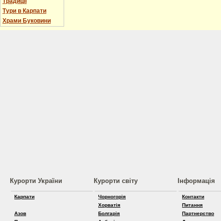
Традиції
Тури в Карпати
Храми Буковини
Курорти України
Курорти світу
Інформація
Карпати
Чорногорія
Контакти
Хорватія
Питання
Азов
Болгарія
Партнерство