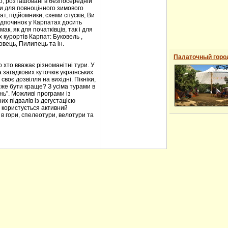
ило, розташовані в безпосередній
ови для повноцінного зимового
т, підйомники, схеми спусків, Ви
ідпочинок у Карпатах досить
к, як для початківців, так і для
 курортів Карпат: Буковель ,
овець, Пилипець та ін.
Палаточный горо
 хто вважає різноманітні тури. У
загадкових куточків українських
воє дозвілля на вихідні. Пікніки,
оже бути краще? З усіма турами в
нь". Можливі програми із
их підвалів із дегустацією
 користується активний
 в гори, спелеотури, велотури та