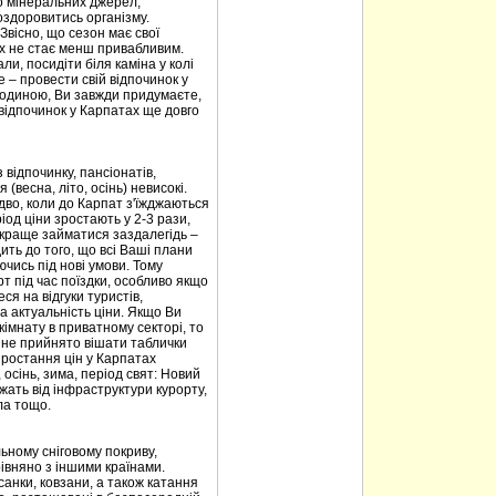
то мінеральних джерел,
оздоровитись організму.
 Звісно, що сезон має свої
ах не стає менш привабливим.
али, посидіти біля каміна у колі
е – провести свій відпочинок у
 родиною, Ви завжди придумаєте,
 відпочинок у Карпатах ще довго
 відпочинку, пансіонатів,
(весна, літо, осінь) невисокі.
дво, коли до Карпат з'їжджаються
од ціни зростають у 2-3 рази,
 краще займатися заздалегідь –
ить до того, що всі Ваші плани
чись під нові умови. Тому
 під час поїздки, особливо якщо
ся на відгуки туристів,
а актуальність ціни. Якщо Ви
імнату в приватному секторі, то
х не прийнято вішати таблички
зростання цін у Карпатах
, осінь, зима, період свят: Новий
лежать від інфраструктури курорту,
ла тощо.
ьному сніговому покриву,
івняно з іншими країнами.
санки, ковзани, а також катання