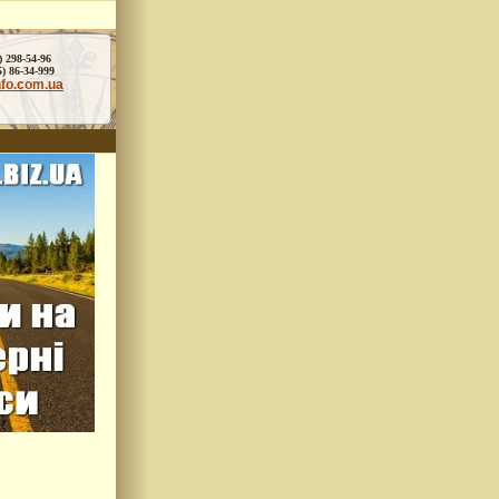
) 298-54-96
86-34-999
nfo.com.ua