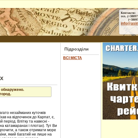
Контакти:
тел. (+38097
(+38095) 
info@asi
Підрозділи
ВСІ МІСТА
ах
 обнаружено.
город.
агато незайманих куточків
хав на відпочинок до Карпат, є,
 період. Влітку та навесні -
на катамаранах і плотах). Тут Ви
ідпочити, а також отримати море
аїни, який багатий не лише на