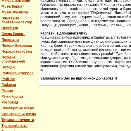
Мінеральні води
на санях у кінній упряжці. Готелі та котеджі, як прав
близькості від гірськолижних схилів. У Карпатах є ум
Музеї Карпат
відпочинку. Інформацію про гірськолижні курорти Карпа
Музей Кумлика
можете отримати на сторінці "Підйомники" . Лижний в
розвинений, тому кожен турист знайде схили на свій сма
Намети та
професіоналів. Серед найбільш відомих гірськолижних
приватний сектор
Яблуниця ,Драгобрат , Ясіня , Славське , Орявчик , Тис
Новий рік
Карпати: відпочинок влітку
Озера Карпат
Кращим варіантом відпочинку в Карпатах влітку багато
Перевали
турах Вам запропонують вирушити до найцікавіших та 
Печери Буковини
Карпат. Короткі тури є чудовим способом організувати с
походи, нові знайомства, активний відпочинок – що м
Поради туристам
Карпати Ви можете ознайомитись у розділі " Тури-бро
Похідне
відвідуванням музеїв, замків, термальних джерел, винн
спорядження
карпатських вин. Особливою популярністю в Карпатах
відпочинок: рафтинг (сплав гірськими річками), походи
Походи
ін.
Радонові джерела
Запрошуємо Вас на відпочинок до Карпат!!!
Рафтінг
Рибалка
Різдво
Річки Карпат
Розповіді
Синевірське озеро
Солотвинські озера
Термальні курорти
Травневі свята