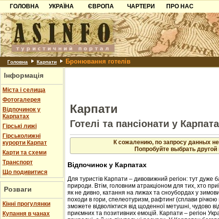
ГОЛОВНА
УКРАЇНА
ЄВРОПА
ЧАРТЕРИ
ПРО НАС
Карпати
Чорногорія
Контакти
Азов
Хорватія
Партнерам
Причорноморря
Болгарія
Додати готель
Бронювання готелів
Шацьк
Албанія
Питання
Головна
Карпати
Інформація
Пошук готелів
Міста і селища
Фотогалерея
Карпати
Відпочинок у
Карпатах
Готелі та пансіонати у Карпат
Гірські лижі
Гірськолижні
К сожалению, по запросу данных не
курорти Карпат
Попробуйте выбрать другой 
Карти та схеми
Транспорт
Відпочинок у Карпатах
Що подивитися
Для туристів Карпати – дивовижний регіон: тут дуже б
природи. Втім, головним атракціоном для тих, хто приї
Розваги
як не дивно, катання на лижах та сноубордах у зимовий
походи в гори, спелеотуризм, рафтинг (сплави річкою 
Кінні прогулянки
зможете відволіктися від щоденної метушні, чудово в
приємних та позитивних емоцій. Карпати – регіон Укр
Купання в чанах