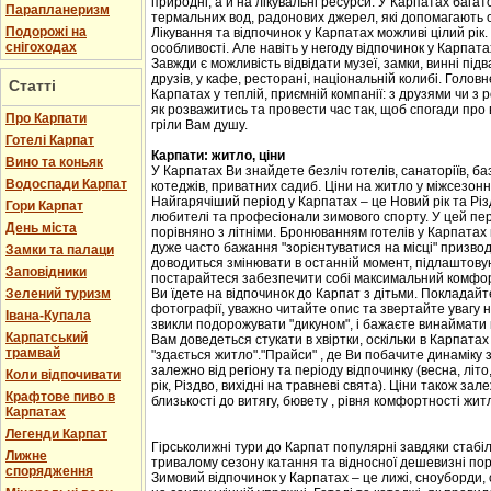
природні, а й на лікувальні ресурси. У Карпатах бага
Парапланеризм
термальних вод, радонових джерел, які допомагають 
Подорожі на
Лікування та відпочинок у Карпатах можливі цілий рік.
снігоходах
особливості. Але навіть у негоду відпочинок у Карпат
Завжди є можливість відвідати музеї, замки, винні підв
друзів, у кафе, ресторані, національній колибі. Головн
Статті
Карпатах у теплій, приємній компанії: з друзями чи з
як розважитись та провести час так, щоб спогади про
Про Карпати
гріли Вам душу.
Готелі Карпат
Карпати: житло, ціни
Вино та коньяк
У Карпатах Ви знайдете безліч готелів, санаторіїв, баз
Водоспади Карпат
котеджів, приватних садиб. Ціни на житло у міжсезоння 
Найгарячіший період у Карпатах – це Новий рік та Різ
Гори Карпат
любителі та професіонали зимового спорту. У цей пері
День міста
порівняно з літніми. Бронюванням готелів у Карпатах
дуже часто бажання "зорієнтуватися на місці" призвод
Замки та палаци
доводиться змінювати в останній момент, підлаштовую
Заповідники
постарайтеся забезпечити собі максимальний комфорт
Зелений туризм
Ви їдете на відпочинок до Карпат з дітьми. Покладайте
фотографії, уважно читайте опис та звертайте увагу н
Івана-Купала
звикли подорожувати "дикуном", і бажаєте винаймати к
Карпатський
Вам доведеться стукати в хвіртки, оскільки в Карпата
трамвай
"здається житло"."Прайси" , де Ви побачите динаміку 
залежно від регіону та періоду відпочинку (весна, літо
Коли відпочивати
рік, Різдво, вихідні на травневі свята). Ціни також за
Крафтове пиво в
близькості до витягу, бювету , рівня комфортності жит
Карпатах
Легенди Карпат
Гірськолижні тури до Карпат популярні завдяки стабіл
Лижне
тривалому сезону катання та відносної дешевизні пор
спорядження
Зимовий відпочинок у Карпатах – це лижі, сноуборди, 