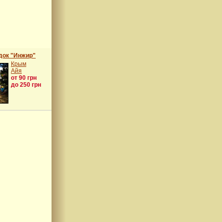
док "Инжир"
Крым
Айя
от 90 грн
до 250 грн