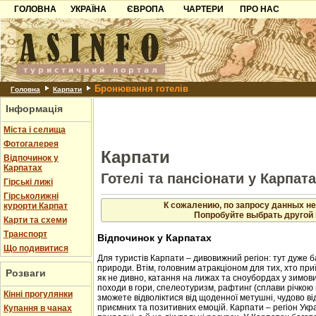
ГОЛОВНА
УКРАЇНА
ЄВРОПА
ЧАРТЕРИ
ПРО НАС
Карпати
Чорногорія
Контакти
Азов
Хорватія
Партнерам
Причорноморря
Болгарія
Додати готель
Бронювання готелів
Шацьк
Албанія
Питання
Головна
Карпати
Інформація
Пошук готелів
Міста і селища
Фотогалерея
Карпати
Відпочинок у
Карпатах
Готелі та пансіонати у Карпат
Гірські лижі
Гірськолижні
К сожалению, по запросу данных не
курорти Карпат
Попробуйте выбрать другой 
Карти та схеми
Транспорт
Відпочинок у Карпатах
Що подивитися
Для туристів Карпати – дивовижний регіон: тут дуже б
природи. Втім, головним атракціоном для тих, хто приї
Розваги
як не дивно, катання на лижах та сноубордах у зимовий
походи в гори, спелеотуризм, рафтинг (сплави річкою 
Кінні прогулянки
зможете відволіктися від щоденної метушні, чудово в
приємних та позитивних емоцій. Карпати – регіон Укр
Купання в чанах