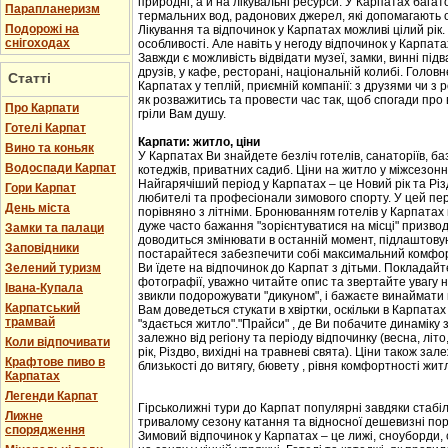
природні, а й на лікувальні ресурси. У Карпатах бага
Парапланеризм
термальних вод, радонових джерел, які допомагають 
Подорожі на
Лікування та відпочинок у Карпатах можливі цілий рік.
снігоходах
особливості. Але навіть у негоду відпочинок у Карпат
Завжди є можливість відвідати музеї, замки, винні підв
друзів, у кафе, ресторані, національній колибі. Головн
Статті
Карпатах у теплій, приємній компанії: з друзями чи з
як розважитись та провести час так, щоб спогади про
Про Карпати
гріли Вам душу.
Готелі Карпат
Карпати: житло, ціни
Вино та коньяк
У Карпатах Ви знайдете безліч готелів, санаторіїв, баз
Водоспади Карпат
котеджів, приватних садиб. Ціни на житло у міжсезоння 
Найгарячіший період у Карпатах – це Новий рік та Різ
Гори Карпат
любителі та професіонали зимового спорту. У цей пері
День міста
порівняно з літніми. Бронюванням готелів у Карпатах
дуже часто бажання "зорієнтуватися на місці" призвод
Замки та палаци
доводиться змінювати в останній момент, підлаштовую
Заповідники
постарайтеся забезпечити собі максимальний комфорт
Зелений туризм
Ви їдете на відпочинок до Карпат з дітьми. Покладайте
фотографії, уважно читайте опис та звертайте увагу н
Івана-Купала
звикли подорожувати "дикуном", і бажаєте винаймати к
Карпатський
Вам доведеться стукати в хвіртки, оскільки в Карпата
трамвай
"здається житло"."Прайси" , де Ви побачите динаміку 
залежно від регіону та періоду відпочинку (весна, літо
Коли відпочивати
рік, Різдво, вихідні на травневі свята). Ціни також за
Крафтове пиво в
близькості до витягу, бювету , рівня комфортності жит
Карпатах
Легенди Карпат
Гірськолижні тури до Карпат популярні завдяки стабіл
Лижне
тривалому сезону катання та відносної дешевизні пор
спорядження
Зимовий відпочинок у Карпатах – це лижі, сноуборди, 