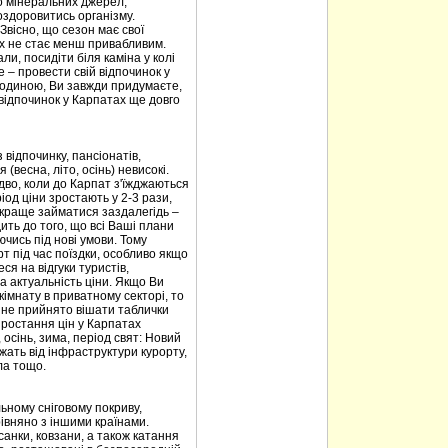
то мінеральних джерел,
оздоровитись організму.
 Звісно, що сезон має свої
ах не стає менш привабливим.
али, посидіти біля каміна у колі
е – провести свій відпочинок у
 родиною, Ви завжди придумаєте,
 відпочинок у Карпатах ще довго
 відпочинку, пансіонатів,
(весна, літо, осінь) невисокі.
дво, коли до Карпат з'їжджаються
од ціни зростають у 2-3 рази,
 краще займатися заздалегідь –
ить до того, що всі Ваші плани
чись під нові умови. Тому
 під час поїздки, особливо якщо
ся на відгуки туристів,
а актуальність ціни. Якщо Ви
імнату в приватному секторі, то
х не прийнято вішати таблички
зростання цін у Карпатах
, осінь, зима, період свят: Новий
лежать від інфраструктури курорту,
ла тощо.
ьному сніговому покриву,
івняно з іншими країнами.
санки, ковзани, а також катання