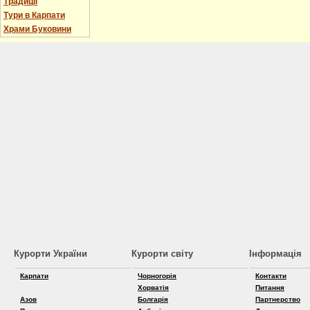
Традиції
Тури в Карпати
Храми Буковини
Курорти України
Курорти світу
Інформація
Карпати
Чорногорія
Контакти
Хорватія
Питання
Азов
Болгарія
Партнерство