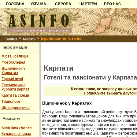
ГОЛОВНА
УКРАЇНА
ЄВРОПА
ЧАРТЕРИ
ПРО НАС
Карпати
Чорногорія
Контакти
Азов
Хорватія
Партнерам
Причорноморря
Болгарія
Додати готель
Бронювання готелів
Шацьк
Албанія
Питання
Головна
Карпати
Інформація
Пошук готелів
Міста і селища
Фотогалерея
Карпати
Відпочинок у
Карпатах
Готелі та пансіонати у Карпат
Гірські лижі
Гірськолижні
К сожалению, по запросу данных не
курорти Карпат
Попробуйте выбрать другой 
Карти та схеми
Транспорт
Відпочинок у Карпатах
Що подивитися
Для туристів Карпати – дивовижний регіон: тут дуже б
природи. Втім, головним атракціоном для тих, хто приї
Розваги
як не дивно, катання на лижах та сноубордах у зимовий
походи в гори, спелеотуризм, рафтинг (сплави річкою 
Кінні прогулянки
зможете відволіктися від щоденної метушні, чудово в
приємних та позитивних емоцій. Карпати – регіон Укр
Купання в чанах