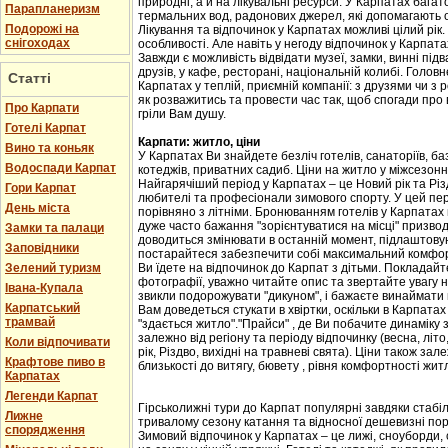
природні, а й на лікувальні ресурси. У Карпатах бага
Парапланеризм
термальних вод, радонових джерел, які допомагають 
Подорожі на
Лікування та відпочинок у Карпатах можливі цілий рік.
снігоходах
особливості. Але навіть у негоду відпочинок у Карпат
Завжди є можливість відвідати музеї, замки, винні підв
друзів, у кафе, ресторані, національній колибі. Головн
Статті
Карпатах у теплій, приємній компанії: з друзями чи з
як розважитись та провести час так, щоб спогади про
Про Карпати
гріли Вам душу.
Готелі Карпат
Карпати: житло, ціни
Вино та коньяк
У Карпатах Ви знайдете безліч готелів, санаторіїв, баз
Водоспади Карпат
котеджів, приватних садиб. Ціни на житло у міжсезоння 
Найгарячіший період у Карпатах – це Новий рік та Різ
Гори Карпат
любителі та професіонали зимового спорту. У цей пері
День міста
порівняно з літніми. Бронюванням готелів у Карпатах
дуже часто бажання "зорієнтуватися на місці" призвод
Замки та палаци
доводиться змінювати в останній момент, підлаштовую
Заповідники
постарайтеся забезпечити собі максимальний комфорт
Зелений туризм
Ви їдете на відпочинок до Карпат з дітьми. Покладайте
фотографії, уважно читайте опис та звертайте увагу н
Івана-Купала
звикли подорожувати "дикуном", і бажаєте винаймати к
Карпатський
Вам доведеться стукати в хвіртки, оскільки в Карпата
трамвай
"здається житло"."Прайси" , де Ви побачите динаміку 
залежно від регіону та періоду відпочинку (весна, літо
Коли відпочивати
рік, Різдво, вихідні на травневі свята). Ціни також за
Крафтове пиво в
близькості до витягу, бювету , рівня комфортності жит
Карпатах
Легенди Карпат
Гірськолижні тури до Карпат популярні завдяки стабіл
Лижне
тривалому сезону катання та відносної дешевизні пор
спорядження
Зимовий відпочинок у Карпатах – це лижі, сноуборди, 