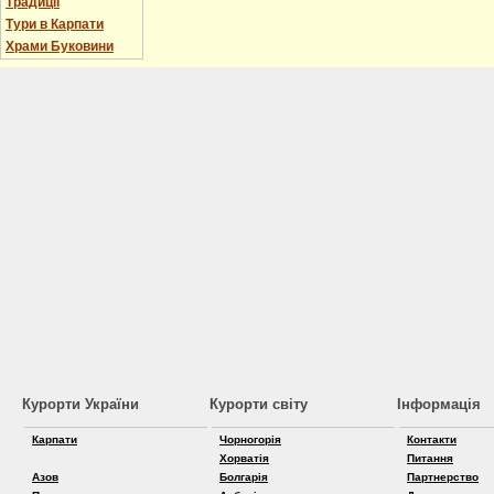
Традиції
Тури в Карпати
Храми Буковини
Курорти України
Курорти світу
Інформація
Карпати
Чорногорія
Контакти
Хорватія
Питання
Азов
Болгарія
Партнерство