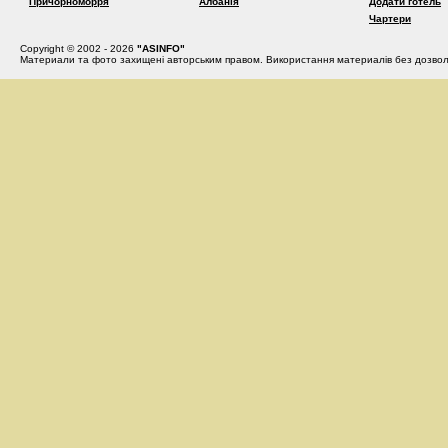
Причорноморря
Албанія
Додати готель
Чартери
Copyright © 2002 - 2026
"ASINFO"
Материали та фото захищені авторським правом. Використання материалів без дозвол