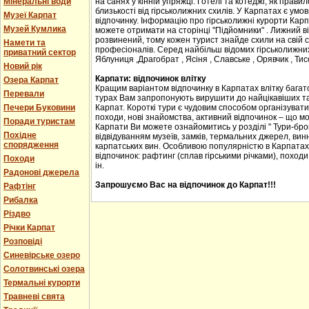
Мінеральні води
на санях у кінній упряжці. Готелі та котеджі, як прав
близькості від гірськолижних схилів. У Карпатах є ум
Музеї Карпат
відпочинку. Інформацію про гірськолижні курорти Карпа
Музей Кумлика
можете отримати на сторінці "Підйомники" . Лижний в
розвинений, тому кожен турист знайде схили на свій сма
Намети та
професіоналів. Серед найбільш відомих гірськолижних
приватний сектор
Яблуниця ,Драгобрат , Ясіня , Славське , Орявчик , Тис
Новий рік
Карпати: відпочинок влітку
Озера Карпат
Кращим варіантом відпочинку в Карпатах влітку багато
Перевали
турах Вам запропонують вирушити до найцікавіших та 
Печери Буковини
Карпат. Короткі тури є чудовим способом організувати с
походи, нові знайомства, активний відпочинок – що м
Поради туристам
Карпати Ви можете ознайомитись у розділі " Тури-бро
Похідне
відвідуванням музеїв, замків, термальних джерел, винн
спорядження
карпатських вин. Особливою популярністю в Карпатах
відпочинок: рафтинг (сплав гірськими річками), походи
Походи
ін.
Радонові джерела
Запрошуємо Вас на відпочинок до Карпат!!!
Рафтінг
Рибалка
Різдво
Річки Карпат
Розповіді
Синевірське озеро
Солотвинські озера
Термальні курорти
Травневі свята