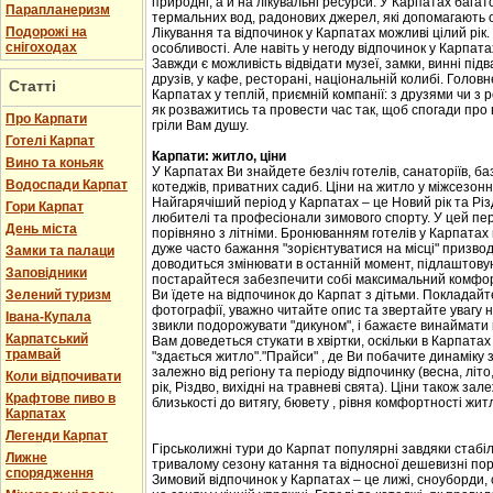
природні, а й на лікувальні ресурси. У Карпатах бага
Парапланеризм
термальних вод, радонових джерел, які допомагають 
Подорожі на
Лікування та відпочинок у Карпатах можливі цілий рік.
снігоходах
особливості. Але навіть у негоду відпочинок у Карпат
Завжди є можливість відвідати музеї, замки, винні підв
друзів, у кафе, ресторані, національній колибі. Головн
Статті
Карпатах у теплій, приємній компанії: з друзями чи з
як розважитись та провести час так, щоб спогади про
Про Карпати
гріли Вам душу.
Готелі Карпат
Карпати: житло, ціни
Вино та коньяк
У Карпатах Ви знайдете безліч готелів, санаторіїв, баз
Водоспади Карпат
котеджів, приватних садиб. Ціни на житло у міжсезоння 
Найгарячіший період у Карпатах – це Новий рік та Різ
Гори Карпат
любителі та професіонали зимового спорту. У цей пері
День міста
порівняно з літніми. Бронюванням готелів у Карпатах
дуже часто бажання "зорієнтуватися на місці" призвод
Замки та палаци
доводиться змінювати в останній момент, підлаштовую
Заповідники
постарайтеся забезпечити собі максимальний комфорт
Зелений туризм
Ви їдете на відпочинок до Карпат з дітьми. Покладайте
фотографії, уважно читайте опис та звертайте увагу н
Івана-Купала
звикли подорожувати "дикуном", і бажаєте винаймати к
Карпатський
Вам доведеться стукати в хвіртки, оскільки в Карпата
трамвай
"здається житло"."Прайси" , де Ви побачите динаміку 
залежно від регіону та періоду відпочинку (весна, літо
Коли відпочивати
рік, Різдво, вихідні на травневі свята). Ціни також за
Крафтове пиво в
близькості до витягу, бювету , рівня комфортності жит
Карпатах
Легенди Карпат
Гірськолижні тури до Карпат популярні завдяки стабіл
Лижне
тривалому сезону катання та відносної дешевизні пор
спорядження
Зимовий відпочинок у Карпатах – це лижі, сноуборди, 