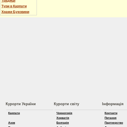
Традиції
Тури в Карпати
Храми Буковини
Курорти України
Курорти світу
Інформація
Карпати
Чорногорія
Контакти
Хорватія
Питання
Азов
Болгарія
Партнерство