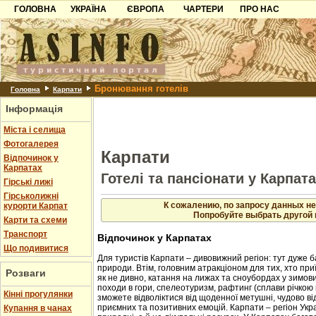
ГОЛОВНА
УКРАЇНА
ЄВРОПА
ЧАРТЕРИ
ПРО НАС
Карпати
Чорногорія
Контакти
Азов
Хорватія
Партнерам
Причорноморря
Болгарія
Додати готель
Бронювання готелів
Шацьк
Албанія
Питання
Головна
Карпати
Інформація
Пошук готелів
Міста і селища
Фотогалерея
Карпати
Відпочинок у
Карпатах
Готелі та пансіонати у Карпат
Гірські лижі
Гірськолижні
К сожалению, по запросу данных не
курорти Карпат
Попробуйте выбрать другой 
Карти та схеми
Транспорт
Відпочинок у Карпатах
Що подивитися
Для туристів Карпати – дивовижний регіон: тут дуже б
природи. Втім, головним атракціоном для тих, хто приї
Розваги
як не дивно, катання на лижах та сноубордах у зимовий
походи в гори, спелеотуризм, рафтинг (сплави річкою 
Кінні прогулянки
зможете відволіктися від щоденної метушні, чудово в
приємних та позитивних емоцій. Карпати – регіон Укр
Купання в чанах