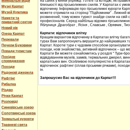
Мінеральні води
на санях у кінній упряжці. Готелі та котеджі, як прав
близькості від гірськолижних схилів. У Карпатах є ум
Музеї Карпат
відпочинку. Інформацію про гірськолижні курорти Карпа
Музей Кумлика
можете отримати на сторінці "Підйомники" . Лижний в
розвинений, тому кожен турист знайде схили на свій сма
Намети та
професіоналів. Серед найбільш відомих гірськолижних
приватний сектор
Яблуниця ,Драгобрат , Ясіня , Славське , Орявчик , Тис
Новий рік
Карпати: відпочинок влітку
Озера Карпат
Кращим варіантом відпочинку в Карпатах влітку багато
Перевали
турах Вам запропонують вирушити до найцікавіших та 
Печери Буковини
Карпат. Короткі тури є чудовим способом організувати с
походи, нові знайомства, активний відпочинок – що м
Поради туристам
Карпати Ви можете ознайомитись у розділі " Тури-бро
Похідне
відвідуванням музеїв, замків, термальних джерел, винн
спорядження
карпатських вин. Особливою популярністю в Карпатах
відпочинок: рафтинг (сплав гірськими річками), походи
Походи
ін.
Радонові джерела
Запрошуємо Вас на відпочинок до Карпат!!!
Рафтінг
Рибалка
Різдво
Річки Карпат
Розповіді
Синевірське озеро
Солотвинські озера
Термальні курорти
Травневі свята