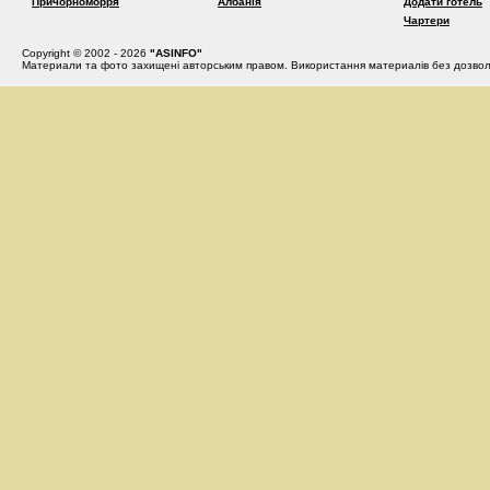
Причорноморря
Албанія
Додати готель
Чартери
Copyright © 2002 - 2026
"ASINFO"
Материали та фото захищені авторським правом. Використання материалів без дозвол