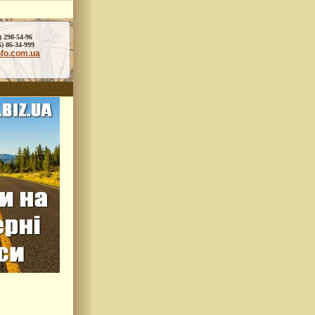
) 298-54-96
86-34-999
nfo.com.ua