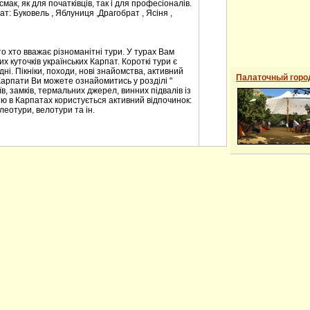
мак, як для початківців, так і для професіоналів.
т: Буковель , Яблуниця ,Драгобрат , Ясіня ,
о хто вважає різноманітні тури. У турах Вам
 куточків українських Карпат. Короткі тури є
ні. Пікніки, походи, нові знайомства, активний
Палаточный горо
Карпати Ви можете ознайомитись у розділі "
в, замків, термальних джерел, винних підвалів із
ю в Карпатах користується активний відпочинок:
леотури, велотури та ін.