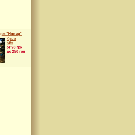
док "Инжир"
Крым
Айя
от 90 грн
до 250 грн