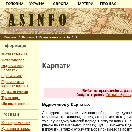
ГОЛОВНА
УКРАЇНА
ЄВРОПА
Рахів
ЧАРТЕРИ
ПРО НАС
Львів
Свалява
Карпати
Чорногорія
Контакти
Скол
Ужгород
Слав
Чинадійово
Азов
Хорватія
Партнерам
Схід
Шаян
Трус
Причорноморря
Болгарія
Додати готель
Ясіня
Шацьк
Албанія
Питання
Головна
Карпати
Бронювання готелів
Інформація
Пошук готелів
Міста і селища
Фотогалерея
Карпати
Відпочинок у
Карпатах
Гірські лижі
Гірськолижні
курорти Карпат
Вибачте, пропозицію зараз 
Карти та схеми
Зайдіть в розділ
Готелі - бронь
Транспорт
Що подивитися
Відпочинок у Карпатах
Для туристів Карпати – дивовижний регіон: тут дуже 
Розваги
головним атракціоном для тих, хто приїхав на відпочи
та сноубордах у зимовий період. Влітку та навесні - 
Кінні прогулянки
річкою на катамаранах і плотах). Тут Ви зможете від
Купання в чанах
відпочити, а також отримати море приємних та позити