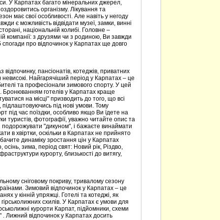
рси. У Карпатах багато мінеральних джерел,
оздоровитись організму. Лікування та
езон має свої особливості. Але навіть у негоду
жди є можливість відвідати музеї, замки, винні
есторані, національній колибі. Головне –
ій компанії: з друзями чи з родиною, Ви завжди
б спогади про відпочинок у Карпатах ще довго
з відпочинку, пансіонатів, котеджів, приватних
ь) невисокі. Найгарячіший період у Карпатах – це
бителі та професіонали зимового спорту. У цей
ми. Бронюванням готелів у Карпатах краще
уватися на місці" призводить до того, що всі
 підлаштовуючись під нові умови. Тому
 під час поїздки, особливо якщо Ви їдете на
ки туристів, фотографії, уважно читайте опис та
и подорожувати "дикуном", і бажаєте винаймати
ати в хвіртки, оскільки в Карпатах не прийнято
обачите динаміку зростання цін у Карпатах
, осінь, зима, період свят: Новий рік, Різдво,
нфраструктури курорту, близькості до витягу,
ільному сніговому покриву, тривалому сезону
країнами. Зимовий відпочинок у Карпатах – це
нях у кінній упряжці. Готелі та котеджі, як
 гірськолижних схилів. У Карпатах є умови для
рськолижні курорти Карпат, підйомники, схеми
" . Лижний відпочинок у Карпатах досить