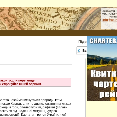
е
Контакти:
тел. (+38097
ське
(+38095) 
info@asi
ниця
кавець
Підрозділи
Всі міста
закрито для перегляду !
и спробуйте інший вариант.
багато незайманих куточків природи. Втім,
нок до Карпат, є, як не дивно, катання на лижах
походи в гори, спелеотуризм, рафтинг (сплави
воліктися від щоденної метушні, чудово
вних емоцій. Карпати – регіон України, який