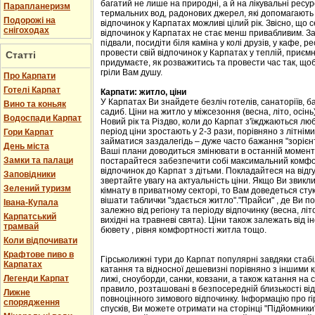
багатий не лише на природні, а й на лікувальні ресу
Парапланеризм
термальних вод, радонових джерел, які допомагають 
Подорожі на
відпочинок у Карпатах можливі цілий рік. Звісно, що с
снігоходах
відпочинок у Карпатах не стає менш привабливим. Зав
підвали, посидіти біля каміна у колі друзів, у кафе, р
провести свій відпочинок у Карпатах у теплій, приємн
Статті
придумаєте, як розважитись та провести час так, що
гріли Вам душу.
Про Карпати
Готелі Карпат
Карпати: житло, ціни
У Карпатах Ви знайдете безліч готелів, санаторіїв, ба
Вино та коньяк
садиб. Ціни на житло у міжсезоння (весна, літо, осін
Водоспади Карпат
Новий рік та Різдво, коли до Карпат з'їжджаються лю
період ціни зростають у 2-3 рази, порівняно з літні
Гори Карпат
займатися заздалегідь – дуже часто бажання "зорієнт
День міста
Ваші плани доводиться змінювати в останній момент,
Замки та палаци
постарайтеся забезпечити собі максимальний комфорт
відпочинок до Карпат з дітьми. Покладайтеся на відгу
Заповідники
звертайте увагу на актуальність ціни. Якщо Ви звикл
Зелений туризм
кімнату в приватному секторі, то Вам доведеться стук
вішати таблички "здається житло"."Прайси" , де Ви п
Івана-Купала
залежно від регіону та періоду відпочинку (весна, літо
Карпатський
вихідні на травневі свята). Ціни також залежать від і
трамвай
бювету , рівня комфортності житла тощо.
Коли відпочивати
Крафтове пиво в
Гірськолижні тури до Карпат популярні завдяки стаб
Карпатах
катання та відносної дешевизні порівняно з іншими 
Легенди Карпат
лижі, сноуборди, санки, ковзани, а також катання на са
правило, розташовані в безпосередній близькості від
Лижне
повноцінного зимового відпочинку. Інформацію про гі
спорядження
спусків, Ви можете отримати на сторінці "Підйомники