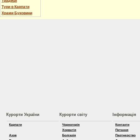
Традиції
Тури в Карпати
Храми Буковини
Курорти України
Курорти світу
Інформація
Карпати
Чорногорія
Контакти
Хорватія
Питання
Азов
Болгарія
Партнерство