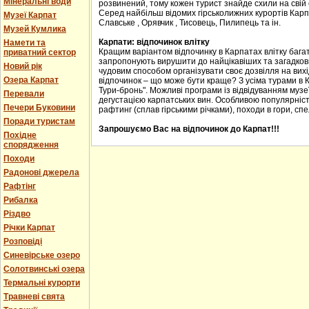
Мінеральні води
розвинений, тому кожен турист знайде схили на свій с
Серед найбільш відомих гірськолижних курортів Карпа
Музеї Карпат
Славське , Орявчик , Тисовець, Пилипець та ін.
Музей Кумлика
Карпати: відпочинок влітку
Намети та
Кращим варіантом відпочинку в Карпатах влітку багат
приватний сектор
запропонують вирушити до найцікавіших та загадкових
Новий рік
чудовим способом організувати своє дозвілля на вихід
Озера Карпат
відпочинок – що може бути краще? З усіма турами в 
Тури-бронь". Можливі програми із відвідуванням музеї
Перевали
дегустацією карпатських вин. Особливою популярніст
Печери Буковини
рафтинг (сплав гірськими річками), походи в гори, спе
Поради туристам
Запрошуємо Вас на відпочинок до Карпат!!!
Похідне
спорядження
Походи
Радонові джерела
Рафтінг
Рибалка
Різдво
Річки Карпат
Розповіді
Синевірське озеро
Солотвинські озера
Термальні курорти
Травневі свята