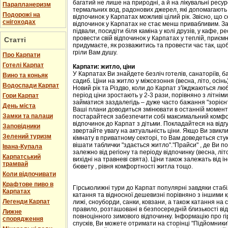
багатий не лише на природні, а й на лікувальні ресу
Парапланеризм
термальних вод, радонових джерел, які допомагають 
Подорожі на
відпочинок у Карпатах можливі цілий рік. Звісно, що с
снігоходах
відпочинок у Карпатах не стає менш привабливим. Зав
підвали, посидіти біля каміна у колі друзів, у кафе, р
провести свій відпочинок у Карпатах у теплій, приємн
Статті
придумаєте, як розважитись та провести час так, що
гріли Вам душу.
Про Карпати
Готелі Карпат
Карпати: житло, ціни
У Карпатах Ви знайдете безліч готелів, санаторіїв, ба
Вино та коньяк
садиб. Ціни на житло у міжсезоння (весна, літо, осін
Водоспади Карпат
Новий рік та Різдво, коли до Карпат з'їжджаються лю
період ціни зростають у 2-3 рази, порівняно з літні
Гори Карпат
займатися заздалегідь – дуже часто бажання "зорієнт
День міста
Ваші плани доводиться змінювати в останній момент,
Замки та палаци
постарайтеся забезпечити собі максимальний комфорт
відпочинок до Карпат з дітьми. Покладайтеся на відгу
Заповідники
звертайте увагу на актуальність ціни. Якщо Ви звикл
Зелений туризм
кімнату в приватному секторі, то Вам доведеться стук
вішати таблички "здається житло"."Прайси" , де Ви п
Івана-Купала
залежно від регіону та періоду відпочинку (весна, літо
Карпатський
вихідні на травневі свята). Ціни також залежать від і
трамвай
бювету , рівня комфортності житла тощо.
Коли відпочивати
Крафтове пиво в
Гірськолижні тури до Карпат популярні завдяки стаб
Карпатах
катання та відносної дешевизні порівняно з іншими 
Легенди Карпат
лижі, сноуборди, санки, ковзани, а також катання на са
правило, розташовані в безпосередній близькості від
Лижне
повноцінного зимового відпочинку. Інформацію про гі
спорядження
спусків, Ви можете отримати на сторінці "Підйомники