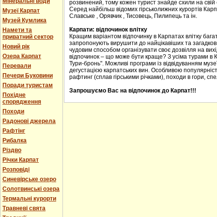
Мінеральні води
розвинений, тому кожен турист знайде схили на свій с
Серед найбільш відомих гірськолижних курортів Карпа
Музеї Карпат
Славське , Орявчик , Тисовець, Пилипець та ін.
Музей Кумлика
Карпати: відпочинок влітку
Намети та
Кращим варіантом відпочинку в Карпатах влітку багат
приватний сектор
запропонують вирушити до найцікавіших та загадкових
Новий рік
чудовим способом організувати своє дозвілля на вихід
Озера Карпат
відпочинок – що може бути краще? З усіма турами в 
Тури-бронь". Можливі програми із відвідуванням музеї
Перевали
дегустацією карпатських вин. Особливою популярніст
Печери Буковини
рафтинг (сплав гірськими річками), походи в гори, спе
Поради туристам
Запрошуємо Вас на відпочинок до Карпат!!!
Похідне
спорядження
Походи
Радонові джерела
Рафтінг
Рибалка
Різдво
Річки Карпат
Розповіді
Синевірське озеро
Солотвинські озера
Термальні курорти
Травневі свята