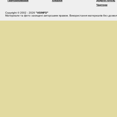
Причорноморря
Албанія
Додати готель
Чартери
Copyright © 2002 - 2026
"ASINFO"
Материали та фото захищені авторським правом. Використання материалів без дозвол