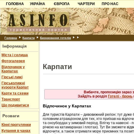
ГОЛОВНА
УКРАЇНА
ЄВРОПА
Рахів
ЧАРТЕРИ
ПРО НАС
Львів
Свалява
Карпати
Чорногорія
Контакти
Скол
Ужгород
Слав
Чинадійово
Азов
Хорватія
Партнерам
Схід
Шаян
Трус
Причорноморря
Болгарія
Додати готель
Ясіня
Шацьк
Албанія
Питання
Головна
Карпати
Бронювання готелів
Інформація
Пошук готелів
Міста і селища
Фотогалерея
Карпати
Відпочинок у
Карпатах
Гірські лижі
Гірськолижні
курорти Карпат
Вибачте, пропозицію зараз 
Карти та схеми
Зайдіть в розділ
Готелі - бронь
Транспорт
Що подивитися
Відпочинок у Карпатах
Для туристів Карпати – дивовижний регіон: тут дуже 
Розваги
головним атракціоном для тих, хто приїхав на відпочи
та сноубордах у зимовий період. Влітку та навесні - 
Кінні прогулянки
річкою на катамаранах і плотах). Тут Ви зможете від
Купання в чанах
відпочити, а також отримати море приємних та позити