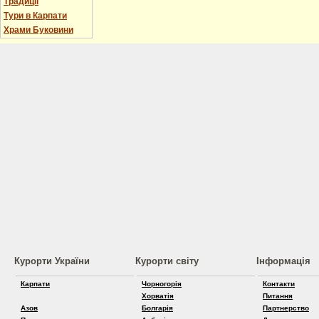
Традиції
Тури в Карпати
Храми Буковини
Курорти України
Курорти світу
Інформація
Карпати
Чорногорія
Контакти
Хорватія
Питання
Азов
Болгарія
Партнерство