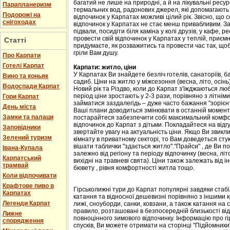
багатий не лише на природні, а й на лікувальні ресу
Парапланеризм
термальних вод, радонових джерел, які допомагають 
Подорожі на
відпочинок у Карпатах можливі цілий рік. Звісно, що с
снігоходах
відпочинок у Карпатах не стає менш привабливим. Зав
підвали, посидіти біля каміна у колі друзів, у кафе, р
провести свій відпочинок у Карпатах у теплій, приємн
Статті
придумаєте, як розважитись та провести час так, що
гріли Вам душу.
Про Карпати
Готелі Карпат
Карпати: житло, ціни
У Карпатах Ви знайдете безліч готелів, санаторіїв, ба
Вино та коньяк
садиб. Ціни на житло у міжсезоння (весна, літо, осін
Водоспади Карпат
Новий рік та Різдво, коли до Карпат з'їжджаються лю
період ціни зростають у 2-3 рази, порівняно з літні
Гори Карпат
займатися заздалегідь – дуже часто бажання "зорієнт
День міста
Ваші плани доводиться змінювати в останній момент,
Замки та палаци
постарайтеся забезпечити собі максимальний комфорт
відпочинок до Карпат з дітьми. Покладайтеся на відгу
Заповідники
звертайте увагу на актуальність ціни. Якщо Ви звикл
Зелений туризм
кімнату в приватному секторі, то Вам доведеться стук
вішати таблички "здається житло"."Прайси" , де Ви п
Івана-Купала
залежно від регіону та періоду відпочинку (весна, літо
Карпатський
вихідні на травневі свята). Ціни також залежать від і
трамвай
бювету , рівня комфортності житла тощо.
Коли відпочивати
Крафтове пиво в
Гірськолижні тури до Карпат популярні завдяки стаб
Карпатах
катання та відносної дешевизні порівняно з іншими 
Легенди Карпат
лижі, сноуборди, санки, ковзани, а також катання на са
правило, розташовані в безпосередній близькості від
Лижне
повноцінного зимового відпочинку. Інформацію про гі
спорядження
спусків, Ви можете отримати на сторінці "Підйомники