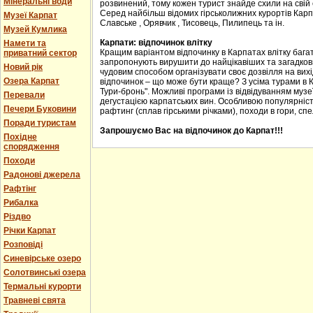
Мінеральні води
розвинений, тому кожен турист знайде схили на свій с
Серед найбільш відомих гірськолижних курортів Карпа
Музеї Карпат
Славське , Орявчик , Тисовець, Пилипець та ін.
Музей Кумлика
Карпати: відпочинок влітку
Намети та
Кращим варіантом відпочинку в Карпатах влітку багат
приватний сектор
запропонують вирушити до найцікавіших та загадкових
Новий рік
чудовим способом організувати своє дозвілля на вихід
Озера Карпат
відпочинок – що може бути краще? З усіма турами в 
Тури-бронь". Можливі програми із відвідуванням музеї
Перевали
дегустацією карпатських вин. Особливою популярніст
Печери Буковини
рафтинг (сплав гірськими річками), походи в гори, спе
Поради туристам
Запрошуємо Вас на відпочинок до Карпат!!!
Похідне
спорядження
Походи
Радонові джерела
Рафтінг
Рибалка
Різдво
Річки Карпат
Розповіді
Синевірське озеро
Солотвинські озера
Термальні курорти
Травневі свята