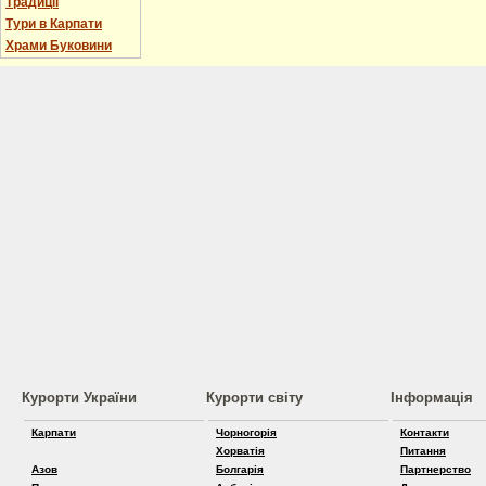
Традиції
Тури в Карпати
Храми Буковини
Курорти України
Курорти світу
Інформація
Карпати
Чорногорія
Контакти
Хорватія
Питання
Азов
Болгарія
Партнерство