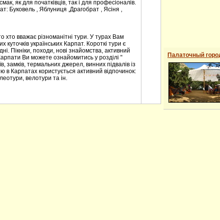
мак, як для початківців, так і для професіоналів.
т: Буковель , Яблуниця ,Драгобрат , Ясіня ,
о хто вважає різноманітні тури. У турах Вам
 куточків українських Карпат. Короткі тури є
ні. Пікніки, походи, нові знайомства, активний
Палаточный горо
Карпати Ви можете ознайомитись у розділі "
в, замків, термальних джерел, винних підвалів із
ю в Карпатах користується активний відпочинок:
леотури, велотури та ін.