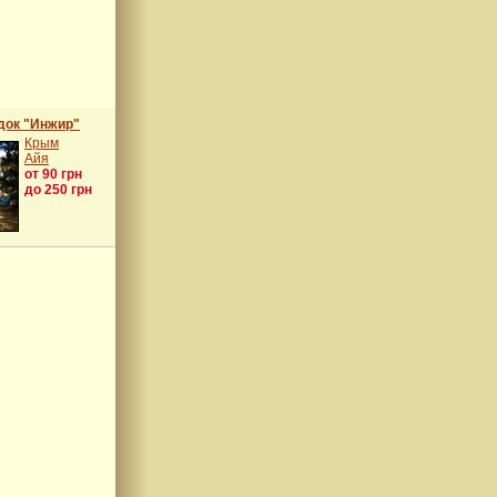
док "Инжир"
Крым
Айя
от 90 грн
до 250 грн