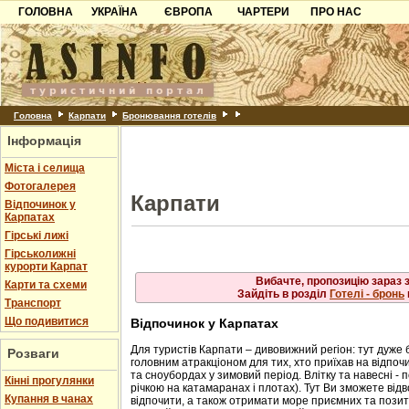
ГОЛОВНА
УКРАЇНА
ЄВРОПА
Рахів
ЧАРТЕРИ
ПРО НАС
Львів
Свалява
Карпати
Чорногорія
Контакти
Скол
Ужгород
Слав
Чинадійово
Азов
Хорватія
Партнерам
Схід
Шаян
Трус
Причорноморря
Болгарія
Додати готель
Ясіня
Шацьк
Албанія
Питання
Головна
Карпати
Бронювання готелів
Інформація
Пошук готелів
Міста і селища
Фотогалерея
Карпати
Відпочинок у
Карпатах
Гірські лижі
Гірськолижні
курорти Карпат
Вибачте, пропозицію зараз 
Карти та схеми
Зайдіть в розділ
Готелі - бронь
Транспорт
Що подивитися
Відпочинок у Карпатах
Для туристів Карпати – дивовижний регіон: тут дуже 
Розваги
головним атракціоном для тих, хто приїхав на відпочи
та сноубордах у зимовий період. Влітку та навесні - 
Кінні прогулянки
річкою на катамаранах і плотах). Тут Ви зможете від
Купання в чанах
відпочити, а також отримати море приємних та позити