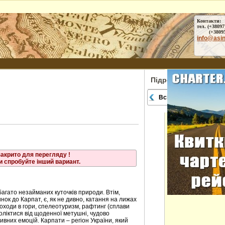
е
Контакти:
тел. (+38097
ське
(+38095) 
info@asi
ниця
кавець
Підрозділи
Всі міста
закрито для перегляду !
и спробуйте інший вариант.
багато незайманих куточків природи. Втім,
нок до Карпат, є, як не дивно, катання на лижах
походи в гори, спелеотуризм, рафтинг (сплави
воліктися від щоденної метушні, чудово
вних емоцій. Карпати – регіон України, який