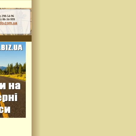
) 298-54-96
86-34-999
nfo.com.ua