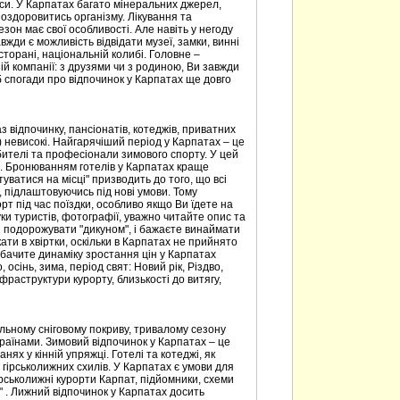
рси. У Карпатах багато мінеральних джерел,
оздоровитись організму. Лікування та
езон має свої особливості. Але навіть у негоду
жди є можливість відвідати музеї, замки, винні
есторані, національній колибі. Головне –
ій компанії: з друзями чи з родиною, Ви завжди
б спогади про відпочинок у Карпатах ще довго
з відпочинку, пансіонатів, котеджів, приватних
ь) невисокі. Найгарячіший період у Карпатах – це
бителі та професіонали зимового спорту. У цей
ми. Бронюванням готелів у Карпатах краще
уватися на місці" призводить до того, що всі
 підлаштовуючись під нові умови. Тому
 під час поїздки, особливо якщо Ви їдете на
ки туристів, фотографії, уважно читайте опис та
и подорожувати "дикуном", і бажаєте винаймати
ати в хвіртки, оскільки в Карпатах не прийнято
обачите динаміку зростання цін у Карпатах
, осінь, зима, період свят: Новий рік, Різдво,
нфраструктури курорту, близькості до витягу,
ільному сніговому покриву, тривалому сезону
країнами. Зимовий відпочинок у Карпатах – це
нях у кінній упряжці. Готелі та котеджі, як
 гірськолижних схилів. У Карпатах є умови для
рськолижні курорти Карпат, підйомники, схеми
" . Лижний відпочинок у Карпатах досить