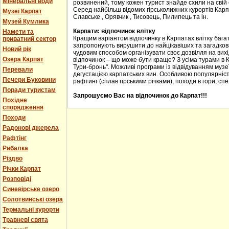
Мінеральні води
розвинений, тому кожен турист знайде схили на свій с
Серед найбільш відомих гірськолижних курортів Карпа
Музеї Карпат
Славське , Орявчик , Тисовець, Пилипець та ін.
Музей Кумлика
Карпати: відпочинок влітку
Намети та
Кращим варіантом відпочинку в Карпатах влітку багат
приватний сектор
запропонують вирушити до найцікавіших та загадкових
Новий рік
чудовим способом організувати своє дозвілля на вихід
Озера Карпат
відпочинок – що може бути краще? З усіма турами в 
Тури-бронь". Можливі програми із відвідуванням музеї
Перевали
дегустацією карпатських вин. Особливою популярніст
Печери Буковини
рафтинг (сплав гірськими річками), походи в гори, спе
Поради туристам
Запрошуємо Вас на відпочинок до Карпат!!!
Похідне
спорядження
Походи
Радонові джерела
Рафтінг
Рибалка
Різдво
Річки Карпат
Розповіді
Синевірське озеро
Солотвинські озера
Термальні курорти
Травневі свята