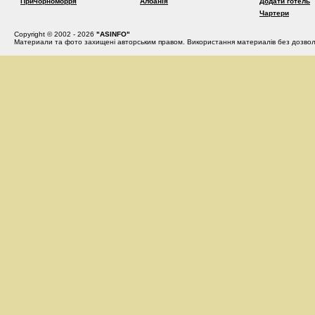
Причорноморря
Албанія
Додати готель
Чартери
Copyright © 2002 - 2026
"ASINFO"
Материали та фото захищені авторським правом. Використання материалів без дозвол