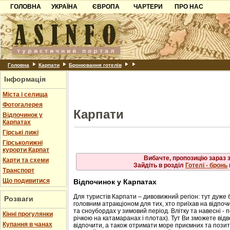
ГОЛОВНА
УКРАЇНА
ЄВРОПА
Рахів
ЧАРТЕРИ
ПРО НАС
Львів
Свалява
Карпати
Чорногорія
Контакти
Скол
Ужгород
Слав
Чинадійово
Азов
Хорватія
Партнерам
Схід
Шаян
Трус
Причорноморря
Болгарія
Додати готель
Ясіня
Шацьк
Албанія
Питання
Головна
Карпати
Бронювання готелів
Інформація
Пошук готелів
Міста і селища
Фотогалерея
Карпати
Відпочинок у
Карпатах
Гірські лижі
Гірськолижні
курорти Карпат
Вибачте, пропозицію зараз 
Карти та схеми
Зайдіть в розділ
Готелі - бронь
Транспорт
Що подивитися
Відпочинок у Карпатах
Для туристів Карпати – дивовижний регіон: тут дуже 
Розваги
головним атракціоном для тих, хто приїхав на відпочи
та сноубордах у зимовий період. Влітку та навесні - 
Кінні прогулянки
річкою на катамаранах і плотах). Тут Ви зможете від
Купання в чанах
відпочити, а також отримати море приємних та позити