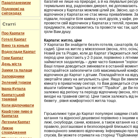
багатий не лише на природні, а й на лікувальні ресу
Парапланеризм
термальних вод, радонових джерел, які допомагають 
Подорожі на
відпочинок у Карпатах можливі цілий рік. Звісно, що с
снігоходах
відпочинок у Карпатах не стає менш привабливим. Зав
підвали, посидіти біля каміна у колі друзів, у кафе, р
провести свій відпочинок у Карпатах у теплій, приємн
Статті
придумаєте, як розважитись та провести час так, що
гріли Вам душу.
Про Карпати
Готелі Карпат
Карпати: житло, ціни
У Карпатах Ви знайдете безліч готелів, санаторіїв, ба
Вино та коньяк
садиб. Ціни на житло у міжсезоння (весна, літо, осін
Водоспади Карпат
Новий рік та Різдво, коли до Карпат з'їжджаються лю
період ціни зростають у 2-3 рази, порівняно з літні
Гори Карпат
займатися заздалегідь – дуже часто бажання "зорієнт
День міста
Ваші плани доводиться змінювати в останній момент,
Замки та палаци
постарайтеся забезпечити собі максимальний комфорт
відпочинок до Карпат з дітьми. Покладайтеся на відгу
Заповідники
звертайте увагу на актуальність ціни. Якщо Ви звикл
Зелений туризм
кімнату в приватному секторі, то Вам доведеться стук
вішати таблички "здається житло"."Прайси" , де Ви п
Івана-Купала
залежно від регіону та періоду відпочинку (весна, літо
Карпатський
вихідні на травневі свята). Ціни також залежать від і
трамвай
бювету , рівня комфортності житла тощо.
Коли відпочивати
Крафтове пиво в
Гірськолижні тури до Карпат популярні завдяки стаб
Карпатах
катання та відносної дешевизні порівняно з іншими 
Легенди Карпат
лижі, сноуборди, санки, ковзани, а також катання на са
правило, розташовані в безпосередній близькості від
Лижне
повноцінного зимового відпочинку. Інформацію про гі
спорядження
спусків, Ви можете отримати на сторінці "Підйомники