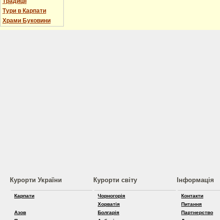
Традиції
Тури в Карпати
Храми Буковини
Курорти України
Курорти світу
Інформація
Карпати
Чорногорія
Контакти
Хорватія
Питання
Азов
Болгарія
Партнерство