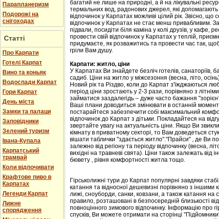
багатий не лише на природні, а й на лікувальні ресу
Парапланеризм
термальних вод, радонових джерел, які допомагають 
Подорожі на
відпочинок у Карпатах можливі цілий рік. Звісно, що с
снігоходах
відпочинок у Карпатах не стає менш привабливим. Зав
підвали, посидіти біля каміна у колі друзів, у кафе, р
провести свій відпочинок у Карпатах у теплій, приємн
Статті
придумаєте, як розважитись та провести час так, що
гріли Вам душу.
Про Карпати
Готелі Карпат
Карпати: житло, ціни
У Карпатах Ви знайдете безліч готелів, санаторіїв, ба
Вино та коньяк
садиб. Ціни на житло у міжсезоння (весна, літо, осін
Водоспади Карпат
Новий рік та Різдво, коли до Карпат з'їжджаються лю
період ціни зростають у 2-3 рази, порівняно з літні
Гори Карпат
займатися заздалегідь – дуже часто бажання "зорієнт
День міста
Ваші плани доводиться змінювати в останній момент,
Замки та палаци
постарайтеся забезпечити собі максимальний комфорт
відпочинок до Карпат з дітьми. Покладайтеся на відгу
Заповідники
звертайте увагу на актуальність ціни. Якщо Ви звикл
Зелений туризм
кімнату в приватному секторі, то Вам доведеться стук
вішати таблички "здається житло"."Прайси" , де Ви п
Івана-Купала
залежно від регіону та періоду відпочинку (весна, літо
Карпатський
вихідні на травневі свята). Ціни також залежать від і
трамвай
бювету , рівня комфортності житла тощо.
Коли відпочивати
Крафтове пиво в
Гірськолижні тури до Карпат популярні завдяки стаб
Карпатах
катання та відносної дешевизні порівняно з іншими 
Легенди Карпат
лижі, сноуборди, санки, ковзани, а також катання на са
правило, розташовані в безпосередній близькості від
Лижне
повноцінного зимового відпочинку. Інформацію про гі
спорядження
спусків, Ви можете отримати на сторінці "Підйомники