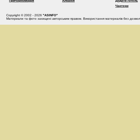
Причорноморря
Албанія
Додати готель
Чартери
Copyright © 2002 - 2026
"ASINFO"
Материали та фото захищені авторським правом. Використання материалів без дозвол