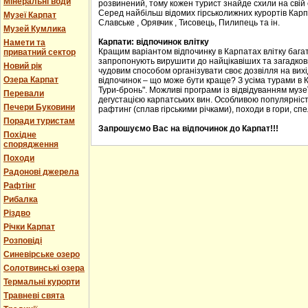
Мінеральні води
розвинений, тому кожен турист знайде схили на свій с
Серед найбільш відомих гірськолижних курортів Карпа
Музеї Карпат
Славське , Орявчик , Тисовець, Пилипець та ін.
Музей Кумлика
Карпати: відпочинок влітку
Намети та
Кращим варіантом відпочинку в Карпатах влітку багат
приватний сектор
запропонують вирушити до найцікавіших та загадкових
Новий рік
чудовим способом організувати своє дозвілля на вихід
Озера Карпат
відпочинок – що може бути краще? З усіма турами в 
Тури-бронь". Можливі програми із відвідуванням музеї
Перевали
дегустацією карпатських вин. Особливою популярніст
Печери Буковини
рафтинг (сплав гірськими річками), походи в гори, спе
Поради туристам
Запрошуємо Вас на відпочинок до Карпат!!!
Похідне
спорядження
Походи
Радонові джерела
Рафтінг
Рибалка
Різдво
Річки Карпат
Розповіді
Синевірське озеро
Солотвинські озера
Термальні курорти
Травневі свята