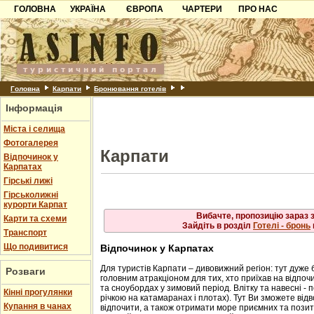
ГОЛОВНА
УКРАЇНА
ЄВРОПА
Рахів
ЧАРТЕРИ
ПРО НАС
Львів
Свалява
Карпати
Чорногорія
Контакти
Скол
Ужгород
Слав
Чинадійово
Азов
Хорватія
Партнерам
Схід
Шаян
Трус
Причорноморря
Болгарія
Додати готель
Ясіня
Шацьк
Албанія
Питання
Головна
Карпати
Бронювання готелів
Інформація
Пошук готелів
Міста і селища
Фотогалерея
Карпати
Відпочинок у
Карпатах
Гірські лижі
Гірськолижні
курорти Карпат
Вибачте, пропозицію зараз 
Карти та схеми
Зайдіть в розділ
Готелі - бронь
Транспорт
Що подивитися
Відпочинок у Карпатах
Для туристів Карпати – дивовижний регіон: тут дуже 
Розваги
головним атракціоном для тих, хто приїхав на відпочи
та сноубордах у зимовий період. Влітку та навесні - 
Кінні прогулянки
річкою на катамаранах і плотах). Тут Ви зможете від
Купання в чанах
відпочити, а також отримати море приємних та позити