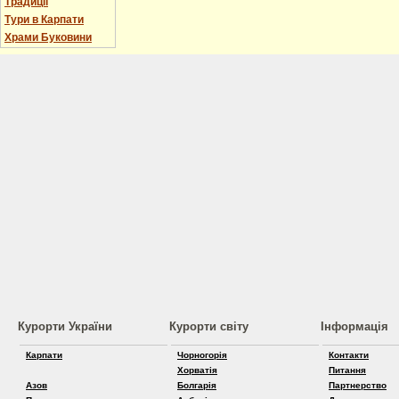
Традиції
Тури в Карпати
Храми Буковини
Курорти України
Курорти світу
Інформація
Карпати
Чорногорія
Контакти
Хорватія
Питання
Азов
Болгарія
Партнерство