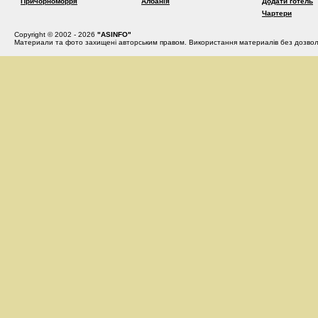
Причорноморря
Албанія
Додати готель
Чартери
Copyright © 2002 - 2026
"ASINFO"
Материали та фото захищені авторським правом. Використання материалів без дозвол