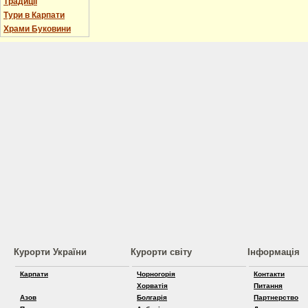
Традиції
Тури в Карпати
Храми Буковини
Курорти України
Курорти світу
Інформація
Карпати
Чорногорія
Контакти
Хорватія
Питання
Азов
Болгарія
Партнерство