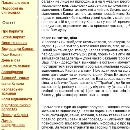
багатий не лише на природні, а й на лікувальні ресу
Парапланеризм
термальних вод, радонових джерел, які допомагають 
Подорожі на
відпочинок у Карпатах можливі цілий рік. Звісно, що с
снігоходах
відпочинок у Карпатах не стає менш привабливим. Зав
підвали, посидіти біля каміна у колі друзів, у кафе, р
провести свій відпочинок у Карпатах у теплій, приємн
Статті
придумаєте, як розважитись та провести час так, що
гріли Вам душу.
Про Карпати
Готелі Карпат
Карпати: житло, ціни
У Карпатах Ви знайдете безліч готелів, санаторіїв, ба
Вино та коньяк
садиб. Ціни на житло у міжсезоння (весна, літо, осін
Водоспади Карпат
Новий рік та Різдво, коли до Карпат з'їжджаються лю
період ціни зростають у 2-3 рази, порівняно з літні
Гори Карпат
займатися заздалегідь – дуже часто бажання "зорієнт
День міста
Ваші плани доводиться змінювати в останній момент,
Замки та палаци
постарайтеся забезпечити собі максимальний комфорт
відпочинок до Карпат з дітьми. Покладайтеся на відгу
Заповідники
звертайте увагу на актуальність ціни. Якщо Ви звикл
Зелений туризм
кімнату в приватному секторі, то Вам доведеться стук
вішати таблички "здається житло"."Прайси" , де Ви п
Івана-Купала
залежно від регіону та періоду відпочинку (весна, літо
Карпатський
вихідні на травневі свята). Ціни також залежать від і
трамвай
бювету , рівня комфортності житла тощо.
Коли відпочивати
Крафтове пиво в
Гірськолижні тури до Карпат популярні завдяки стаб
Карпатах
катання та відносної дешевизні порівняно з іншими 
Легенди Карпат
лижі, сноуборди, санки, ковзани, а також катання на са
правило, розташовані в безпосередній близькості від
Лижне
повноцінного зимового відпочинку. Інформацію про гі
спорядження
спусків, Ви можете отримати на сторінці "Підйомники