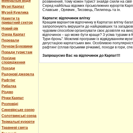
Мінеральні води
розвинений, тому кожен турист знайде схили на свій с
Серед найбільш відомих гірськолижних курортів Карпа
Музеї Карпат
Славське , Орявчик , Тисовець, Пилипець та ін.
Музей Кумлика
Карпати: відпочинок влітку
Намети та
Кращим варіантом відпочинку в Карпатах влітку багат
приватний сектор
запропонують вирушити до найцікавіших та загадкових
Новий рік
чудовим способом організувати своє дозвілля на вихід
Озера Карпат
відпочинок – що може бути краще? З усіма турами в 
Тури-бронь". Можливі програми із відвідуванням музеї
Перевали
дегустацією карпатських вин. Особливою популярніст
Печери Буковини
рафтинг (сплав гірськими річками), походи в гори, спе
Поради туристам
Запрошуємо Вас на відпочинок до Карпат!!!
Похідне
спорядження
Походи
Радонові джерела
Рафтінг
Рибалка
Різдво
Річки Карпат
Розповіді
Синевірське озеро
Солотвинські озера
Термальні курорти
Травневі свята