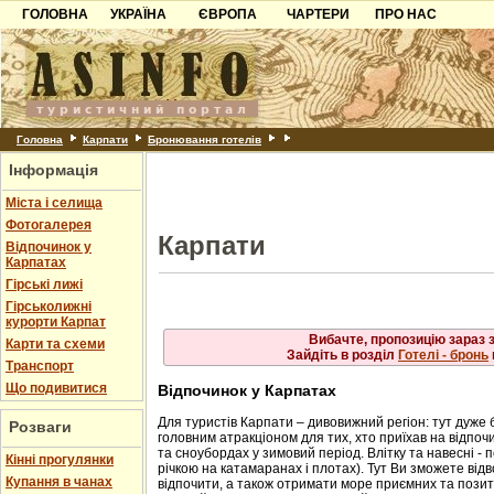
ГОЛОВНА
УКРАЇНА
ЄВРОПА
Рахів
ЧАРТЕРИ
ПРО НАС
Львів
Свалява
Карпати
Чорногорія
Контакти
Скол
Ужгород
Слав
Чинадійово
Азов
Хорватія
Партнерам
Схід
Шаян
Трус
Причорноморря
Болгарія
Додати готель
Ясіня
Шацьк
Албанія
Питання
Головна
Карпати
Бронювання готелів
Інформація
Пошук готелів
Міста і селища
Фотогалерея
Карпати
Відпочинок у
Карпатах
Гірські лижі
Гірськолижні
курорти Карпат
Вибачте, пропозицію зараз 
Карти та схеми
Зайдіть в розділ
Готелі - бронь
Транспорт
Що подивитися
Відпочинок у Карпатах
Для туристів Карпати – дивовижний регіон: тут дуже 
Розваги
головним атракціоном для тих, хто приїхав на відпочи
та сноубордах у зимовий період. Влітку та навесні - 
Кінні прогулянки
річкою на катамаранах і плотах). Тут Ви зможете від
Купання в чанах
відпочити, а також отримати море приємних та позити