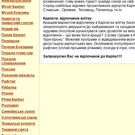
Мінеральні води
розвинений, тому кожен турист знайде схили на свій с
Серед найбільш відомих гірськолижних курортів Карпа
Музеї Карпат
Славське , Орявчик , Тисовець, Пилипець та ін.
Музей Кумлика
Карпати: відпочинок влітку
Намети та
Кращим варіантом відпочинку в Карпатах влітку багат
приватний сектор
запропонують вирушити до найцікавіших та загадкових
Новий рік
чудовим способом організувати своє дозвілля на вихід
Озера Карпат
відпочинок – що може бути краще? З усіма турами в 
Тури-бронь". Можливі програми із відвідуванням музеї
Перевали
дегустацією карпатських вин. Особливою популярніст
Печери Буковини
рафтинг (сплав гірськими річками), походи в гори, спе
Поради туристам
Запрошуємо Вас на відпочинок до Карпат!!!
Похідне
спорядження
Походи
Радонові джерела
Рафтінг
Рибалка
Різдво
Річки Карпат
Розповіді
Синевірське озеро
Солотвинські озера
Термальні курорти
Травневі свята