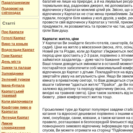
багатий не лише на природні, а й на лікувальні ресу
Парапланеризм
термальних вод, радонових джерел, які допомагають 
Подорожі на
відпочинок у Карпатах можливі цілий рік. Звісно, що с
снігоходах
відпочинок у Карпатах не стає менш привабливим. Зав
підвали, посидіти біля каміна у колі друзів, у кафе, р
провести свій відпочинок у Карпатах у теплій, приємн
Статті
придумаєте, як розважитись та провести час так, що
гріли Вам душу.
Про Карпати
Готелі Карпат
Карпати: житло, ціни
У Карпатах Ви знайдете безліч готелів, санаторіїв, ба
Вино та коньяк
садиб. Ціни на житло у міжсезоння (весна, літо, осін
Водоспади Карпат
Новий рік та Різдво, коли до Карпат з'їжджаються лю
період ціни зростають у 2-3 рази, порівняно з літні
Гори Карпат
займатися заздалегідь – дуже часто бажання "зорієнт
День міста
Ваші плани доводиться змінювати в останній момент,
Замки та палаци
постарайтеся забезпечити собі максимальний комфорт
відпочинок до Карпат з дітьми. Покладайтеся на відгу
Заповідники
звертайте увагу на актуальність ціни. Якщо Ви звикл
Зелений туризм
кімнату в приватному секторі, то Вам доведеться стук
вішати таблички "здається житло"."Прайси" , де Ви п
Івана-Купала
залежно від регіону та періоду відпочинку (весна, літо
Карпатський
вихідні на травневі свята). Ціни також залежать від і
трамвай
бювету , рівня комфортності житла тощо.
Коли відпочивати
Крафтове пиво в
Гірськолижні тури до Карпат популярні завдяки стаб
Карпатах
катання та відносної дешевизні порівняно з іншими 
Легенди Карпат
лижі, сноуборди, санки, ковзани, а також катання на са
правило, розташовані в безпосередній близькості від
Лижне
повноцінного зимового відпочинку. Інформацію про гі
спорядження
спусків, Ви можете отримати на сторінці "Підйомники