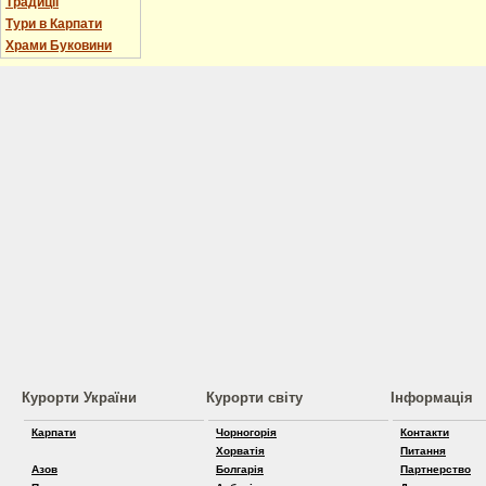
Традиції
Тури в Карпати
Храми Буковини
Курорти України
Курорти світу
Інформація
Карпати
Чорногорія
Контакти
Хорватія
Питання
Азов
Болгарія
Партнерство