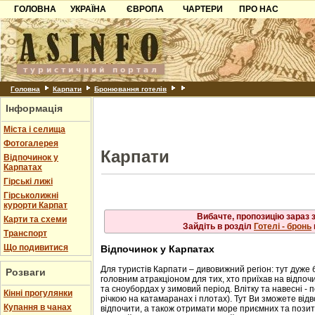
ГОЛОВНА
УКРАЇНА
ЄВРОПА
Рахів
ЧАРТЕРИ
ПРО НАС
Львів
Свалява
Карпати
Чорногорія
Контакти
Скол
Ужгород
Слав
Чинадійово
Азов
Хорватія
Партнерам
Схід
Шаян
Трус
Причорноморря
Болгарія
Додати готель
Ясіня
Шацьк
Албанія
Питання
Головна
Карпати
Бронювання готелів
Інформація
Пошук готелів
Міста і селища
Фотогалерея
Карпати
Відпочинок у
Карпатах
Гірські лижі
Гірськолижні
курорти Карпат
Вибачте, пропозицію зараз 
Карти та схеми
Зайдіть в розділ
Готелі - бронь
Транспорт
Що подивитися
Відпочинок у Карпатах
Для туристів Карпати – дивовижний регіон: тут дуже 
Розваги
головним атракціоном для тих, хто приїхав на відпочи
та сноубордах у зимовий період. Влітку та навесні - 
Кінні прогулянки
річкою на катамаранах і плотах). Тут Ви зможете від
Купання в чанах
відпочити, а також отримати море приємних та позити