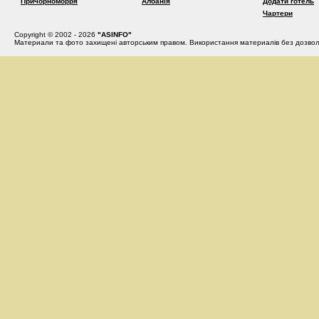
Причорноморря
Албанія
Додати готель
Чартери
Copyright © 2002 - 2026
"ASINFO"
Материали та фото захищені авторським правом. Використання материалів без дозвол