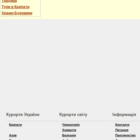
Традиції
Тури в Карпати
Храми Буковини
Курорти України
Курорти світу
Інформація
Карпати
Чорногорія
Контакти
Хорватія
Питання
Азов
Болгарія
Партнерство