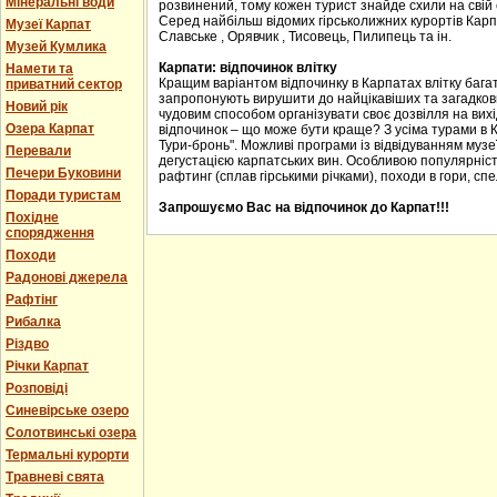
Мінеральні води
розвинений, тому кожен турист знайде схили на свій с
Серед найбільш відомих гірськолижних курортів Карпа
Музеї Карпат
Славське , Орявчик , Тисовець, Пилипець та ін.
Музей Кумлика
Карпати: відпочинок влітку
Намети та
Кращим варіантом відпочинку в Карпатах влітку багат
приватний сектор
запропонують вирушити до найцікавіших та загадкових
Новий рік
чудовим способом організувати своє дозвілля на вихід
Озера Карпат
відпочинок – що може бути краще? З усіма турами в 
Тури-бронь". Можливі програми із відвідуванням музеї
Перевали
дегустацією карпатських вин. Особливою популярніст
Печери Буковини
рафтинг (сплав гірськими річками), походи в гори, спе
Поради туристам
Запрошуємо Вас на відпочинок до Карпат!!!
Похідне
спорядження
Походи
Радонові джерела
Рафтінг
Рибалка
Різдво
Річки Карпат
Розповіді
Синевірське озеро
Солотвинські озера
Термальні курорти
Травневі свята