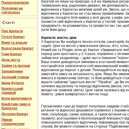
багатий не лише на природні, а й на лікувальні ресу
Парапланеризм
термальних вод, радонових джерел, які допомагають 
Подорожі на
відпочинок у Карпатах можливі цілий рік. Звісно, що с
снігоходах
відпочинок у Карпатах не стає менш привабливим. Зав
підвали, посидіти біля каміна у колі друзів, у кафе, р
провести свій відпочинок у Карпатах у теплій, приємн
Статті
придумаєте, як розважитись та провести час так, що
гріли Вам душу.
Про Карпати
Готелі Карпат
Карпати: житло, ціни
У Карпатах Ви знайдете безліч готелів, санаторіїв, ба
Вино та коньяк
садиб. Ціни на житло у міжсезоння (весна, літо, осін
Водоспади Карпат
Новий рік та Різдво, коли до Карпат з'їжджаються лю
період ціни зростають у 2-3 рази, порівняно з літні
Гори Карпат
займатися заздалегідь – дуже часто бажання "зорієнт
День міста
Ваші плани доводиться змінювати в останній момент,
Замки та палаци
постарайтеся забезпечити собі максимальний комфорт
відпочинок до Карпат з дітьми. Покладайтеся на відгу
Заповідники
звертайте увагу на актуальність ціни. Якщо Ви звикл
Зелений туризм
кімнату в приватному секторі, то Вам доведеться стук
вішати таблички "здається житло"."Прайси" , де Ви п
Івана-Купала
залежно від регіону та періоду відпочинку (весна, літо
Карпатський
вихідні на травневі свята). Ціни також залежать від і
трамвай
бювету , рівня комфортності житла тощо.
Коли відпочивати
Крафтове пиво в
Гірськолижні тури до Карпат популярні завдяки стаб
Карпатах
катання та відносної дешевизні порівняно з іншими 
Легенди Карпат
лижі, сноуборди, санки, ковзани, а також катання на са
правило, розташовані в безпосередній близькості від
Лижне
повноцінного зимового відпочинку. Інформацію про гі
спорядження
спусків, Ви можете отримати на сторінці "Підйомники