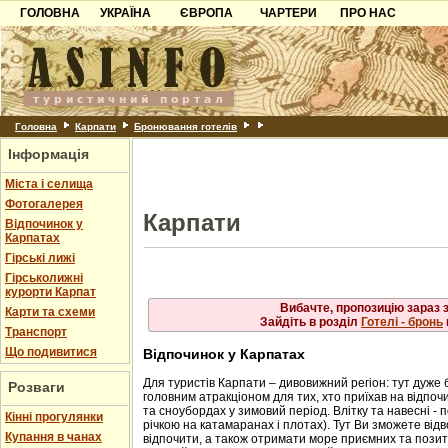
ГОЛОВНА
УКРАЇНА
ЄВРОПА
Рахів
ЧАРТЕРИ
ПРО НАС
Львів
Свалява
Карпати
Чорногорія
Контакти
Скол
Ужгород
Слав
Чинадійово
Азов
Хорватія
Партнерам
Схід
Шаян
Трус
Причорноморря
Болгарія
Додати готель
Ясіня
Шацьк
Албанія
Питання
Головна
Карпати
Бронювання готелів
Інформація
Пошук готелів
Міста і селища
Фотогалерея
Карпати
Відпочинок у
Карпатах
Гірські лижі
Гірськолижні
курорти Карпат
Вибачте, пропозицію зараз 
Карти та схеми
Зайдіть в розділ
Готелі - бронь
Транспорт
Що подивитися
Відпочинок у Карпатах
Для туристів Карпати – дивовижний регіон: тут дуже 
Розваги
головним атракціоном для тих, хто приїхав на відпочи
та сноубордах у зимовий період. Влітку та навесні - 
Кінні прогулянки
річкою на катамаранах і плотах). Тут Ви зможете від
Купання в чанах
відпочити, а також отримати море приємних та позити