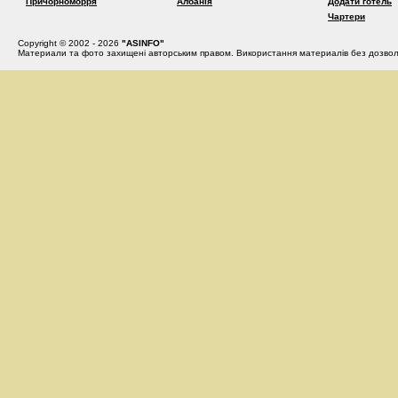
Причорноморря
Албанія
Додати готель
Чартери
Copyright © 2002 - 2026
"ASINFO"
Материали та фото захищені авторським правом. Використання материалів без дозвол