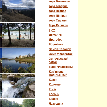
гора Близниця
гора Говерла
гора Петрос
гора Піп-Іван
гора Сивуля
Гори Карпати
Гута
Джублик
Драгобрат
Жденієво
Замок Паланок
Зима у Карпатах
Золочівський
замок
Івано-Франківськ
Кам'янець-
Подільський
Кваси
Коломия
Косів
Косонь
Красія
Лазещина