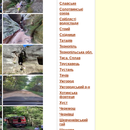
Славське
Солотвинські
озера
Сріблясті
водоспади
Стрий
Східниця
Татарів
Тернопіль
Тернопільська обл.
Тиса. Сплав
Трускавець
Тустань
Тячів
Ужгород
Ужгородський р-н
Хотинська
фортеця
Хуст
Черемош
Чернівці
Шевченківський
гай