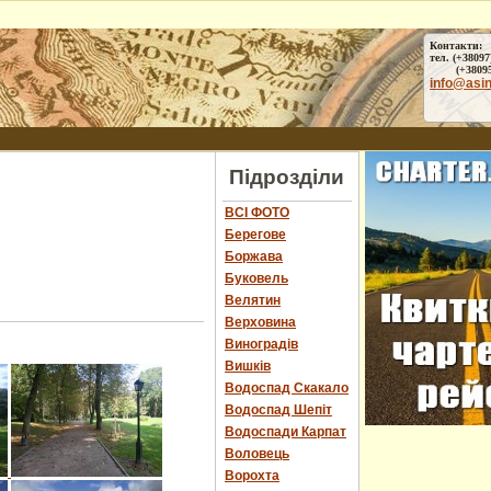
Контакти:
тел. (+38097
(+38095) 
info@asi
Підрозділи
ВСІ ФОТО
Берегове
Боржава
Буковель
Велятин
Верховина
Виноградів
Вишків
Водоспад Скакало
Водоспад Шепіт
Водоспади Карпат
Воловець
Ворохта