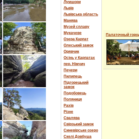
Лумшори
Львів
Львівська область
Манява
Музей сплаву
Мукачеве
Палаточный горо
Озера Карпат
Олеський замок
Орявчик
Осінь у Карпатах
пер. Німчич
Печери
Пилипець
Підгорецький
замок
Подобовець
Поляниця
Рахів
Різне
Свалява
Свірзький замок
Синевірське озеро
Скелі Довбуша