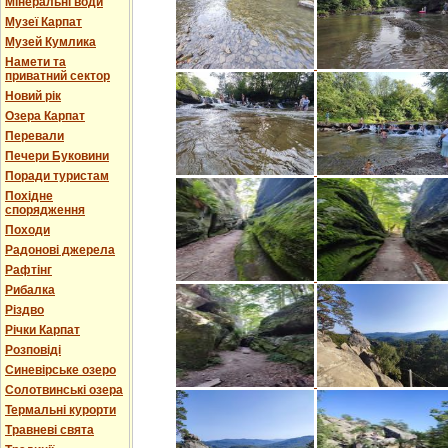
Мінеральні води
Музеї Карпат
Музей Кумлика
Намети та
приватний сектор
Новий рік
Озера Карпат
Перевали
Печери Буковини
Поради туристам
Похідне
спорядження
Походи
Радонові джерела
Рафтінг
Рибалка
Різдво
Річки Карпат
Розповіді
Синевірське озеро
Солотвинські озера
Термальні курорти
Травневі свята