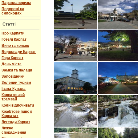
Парапланеризм
Подорожі на
снігоходах
Статті
Про Карпати
Готелі Карпат
Вино та коньяк
Водоспади Карпат
Гори Карпат
День міста
Замки та палаци
Заповідники
Зелений туризм
Івана-Купала
Карпатський
трамвай
Коли відпочивати
Крафтове пиво в
Карпатах
Легенди Карпат
Лижне
спорядження