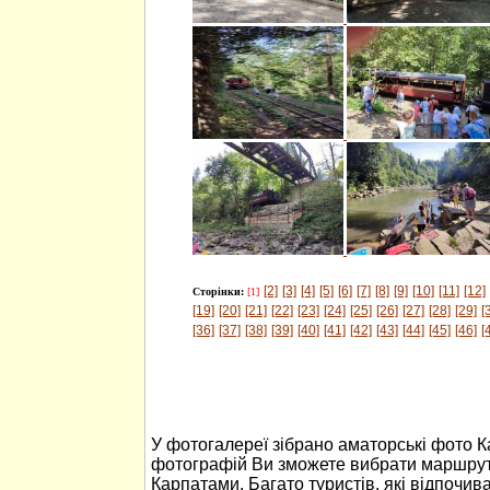
[2]
[3]
[4]
[5]
[6]
[7]
[8]
[9]
[10]
[11]
[12]
Сторінки:
[1]
[19]
[20]
[21]
[22]
[23]
[24]
[25]
[26]
[27]
[28]
[29]
[
[36]
[37]
[38]
[39]
[40]
[41]
[42]
[43]
[44]
[45]
[46]
[
У фотогалереї зібрано аматорські фото 
фотографій Ви зможете вибрати маршрут
Карпатами. Багато туристів, які відпочив