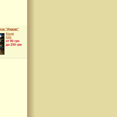
док "Инжир"
Крым
Айя
от 90 грн
до 250 грн