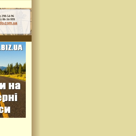
) 298-54-96
86-34-999
nfo.com.ua