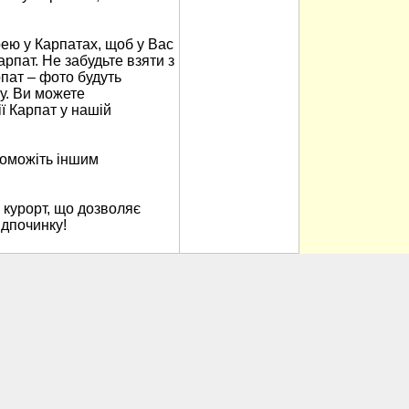
ю у Карпатах, щоб у Вас
арпат. Не забудьте взяти з
пат – фото будуть
у. Ви можете
ї Карпат у нашій
поможіть іншим
 курорт, що дозволяє
ідпочинку!