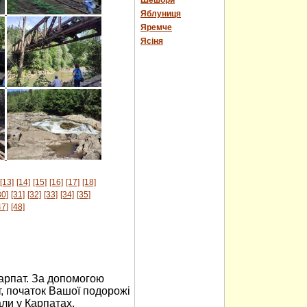
Шешори
Яблуниця
Яремче
Ясіня
[13]
[14]
[15]
[16]
[17]
[18]
30]
[31]
[32]
[33]
[34]
[35]
47]
[48]
Карпат. За допомогою
, початок Вашої подорожі
али у Карпатах,