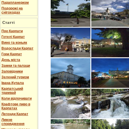
Парапланеризм
Подорожі на
снігоходах
Статті
Про Карпати
Готелі Карпат
Вино та коньяк
Водоспади Карпат
Гори Карпат
День міста
Замки та палаци
Заповідники
Зелений туризм
Івана-Купала
Карпатський
трамвай
Коли відпочивати
Крафтове пиво в
Карпатах
Легенди Карпат
Лижне
спорядження