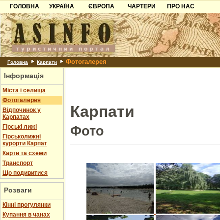
ГОЛОВНА
УКРАЇНА
ЄВРОПА
ЧАРТЕРИ
ПРО НАС
Карпати
Чорногорія
Контакти
Азов
Хорватія
Партнерам
Причорноморря
Болгарія
Додати готель
Фотогалерея
Шацьк
Албанія
Питання
Головна
Карпати
Інформація
Пошук готелів
Міста і селища
Фотогалерея
Карпати
Відпочинок у
Карпатах
Гірські лижі
Фото
Гірськолижні
курорти Карпат
Карти та схеми
Транспорт
Що подивитися
Розваги
Кінні прогулянки
Купання в чанах