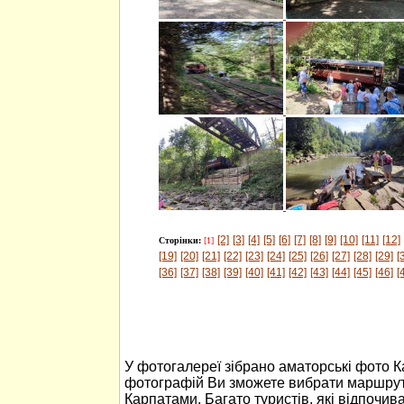
[2]
[3]
[4]
[5]
[6]
[7]
[8]
[9]
[10]
[11]
[12]
Сторінки:
[1]
[19]
[20]
[21]
[22]
[23]
[24]
[25]
[26]
[27]
[28]
[29]
[
[36]
[37]
[38]
[39]
[40]
[41]
[42]
[43]
[44]
[45]
[46]
[
У фотогалереї зібрано аматорські фото 
фотографій Ви зможете вибрати маршрут
Карпатами. Багато туристів, які відпочив