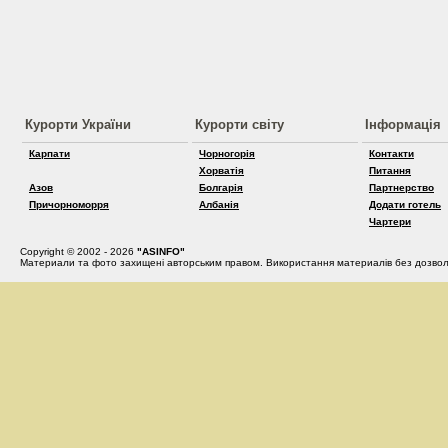
Курорти України
Курорти світу
Інформація
Карпати
Чорногорія
Контакти
Хорватія
Питання
Азов
Болгарія
Партнерство
Причорноморря
Албанія
Додати готель
Чартери
Copyright © 2002 - 2026
"ASINFO"
Материали та фото захищені авторським правом. Використання материалів без дозвол