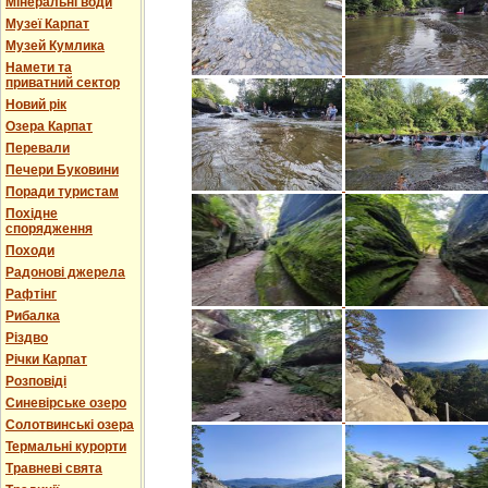
Мінеральні води
Музеї Карпат
Музей Кумлика
Намети та
приватний сектор
Новий рік
Озера Карпат
Перевали
Печери Буковини
Поради туристам
Похідне
спорядження
Походи
Радонові джерела
Рафтінг
Рибалка
Різдво
Річки Карпат
Розповіді
Синевірське озеро
Солотвинські озера
Термальні курорти
Травневі свята