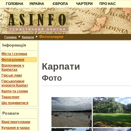
ГОЛОВНА
УКРАЇНА
ЄВРОПА
ЧАРТЕРИ
ПРО НАС
Карпати
Чорногорія
Контакти
Азов
Хорватія
Партнерам
Причорноморря
Болгарія
Додати готель
Фотогалерея
Шацьк
Албанія
Питання
Головна
Карпати
Інформація
Пошук готелів
Міста і селища
Фотогалерея
Карпати
Відпочинок у
Карпатах
Гірські лижі
Фото
Гірськолижні
курорти Карпат
Карти та схеми
Транспорт
Що подивитися
Розваги
Кінні прогулянки
Купання в чанах