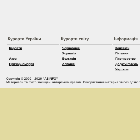
Курорти України
Курорти світу
Інформація
Карпати
Чорногорія
Контакти
Хорватія
Питання
Азов
Болгарія
Партнерство
Причорноморря
Албанія
Додати готель
Чартери
Copyright © 2002 - 2026
"ASINFO"
Материали та фото захищені авторським правом. Використання материалів без дозвол