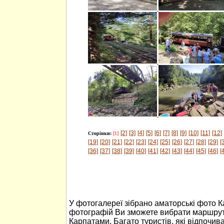
[2]
[3]
[4]
[5]
[6]
[7]
[8]
[9]
[10]
[11]
[12]
Сторінки:
[1]
[19]
[20]
[21]
[22]
[23]
[24]
[25]
[26]
[27]
[28]
[29]
[
[36]
[37]
[38]
[39]
[40]
[41]
[42]
[43]
[44]
[45]
[46]
[
У фотогалереї зібрано аматорські фото 
фотографій Ви зможете вибрати маршрут
Карпатами. Багато туристів, які відпочив