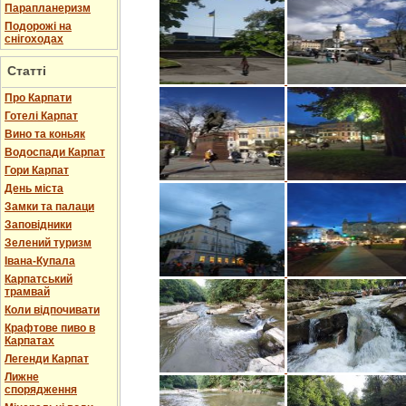
Парапланеризм
Подорожі на
снігоходах
Статті
Про Карпати
Готелі Карпат
Вино та коньяк
Водоспади Карпат
Гори Карпат
День міста
Замки та палаци
Заповідники
Зелений туризм
Івана-Купала
Карпатський
трамвай
Коли відпочивати
Крафтове пиво в
Карпатах
Легенди Карпат
Лижне
спорядження