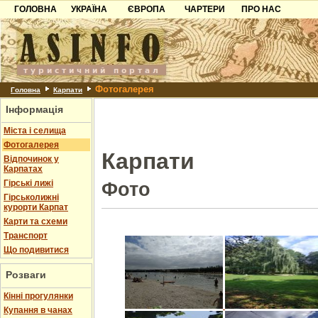
ГОЛОВНА
УКРАЇНА
ЄВРОПА
ЧАРТЕРИ
ПРО НАС
Карпати
Чорногорія
Контакти
Азов
Хорватія
Партнерам
Причорноморря
Болгарія
Додати готель
Фотогалерея
Шацьк
Албанія
Питання
Головна
Карпати
Інформація
Пошук готелів
Міста і селища
Фотогалерея
Карпати
Відпочинок у
Карпатах
Гірські лижі
Фото
Гірськолижні
курорти Карпат
Карти та схеми
Транспорт
Що подивитися
Розваги
Кінні прогулянки
Купання в чанах