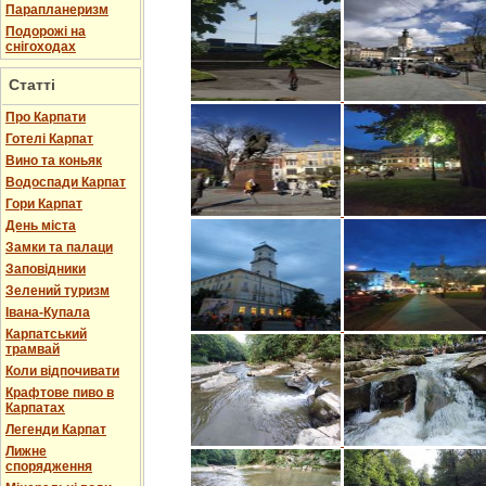
Парапланеризм
Подорожі на
снігоходах
Статті
Про Карпати
Готелі Карпат
Вино та коньяк
Водоспади Карпат
Гори Карпат
День міста
Замки та палаци
Заповідники
Зелений туризм
Івана-Купала
Карпатський
трамвай
Коли відпочивати
Крафтове пиво в
Карпатах
Легенди Карпат
Лижне
спорядження