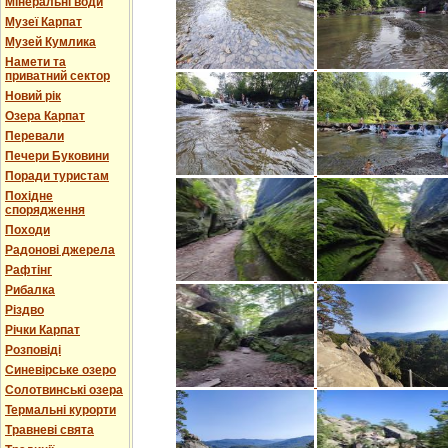
Мінеральні води
Музеї Карпат
Музей Кумлика
Намети та
приватний сектор
Новий рік
Озера Карпат
Перевали
Печери Буковини
Поради туристам
Похідне
спорядження
Походи
Радонові джерела
Рафтінг
Рибалка
Різдво
Річки Карпат
Розповіді
Синевірське озеро
Солотвинські озера
Термальні курорти
Травневі свята