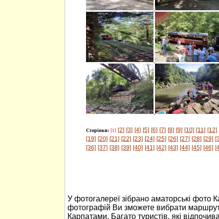
[2]
[3]
[4]
[5]
[6]
[7]
[8]
[9]
[10]
[11]
[12]
Сторінки:
[1]
[19]
[20]
[21]
[22]
[23]
[24]
[25]
[26]
[27]
[28]
[29]
[
[36]
[37]
[38]
[39]
[40]
[41]
[42]
[43]
[44]
[45]
[46]
[
У фотогалереї зібрано аматорські фото 
фотографій Ви зможете вибрати маршрут
Карпатами. Багато туристів, які відпочив