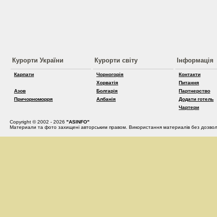
Курорти України
Курорти світу
Інформація
Карпати
Чорногорія
Контакти
Хорватія
Питання
Азов
Болгарія
Партнерство
Причорноморря
Албанія
Додати готель
Чартери
Copyright © 2002 - 2026
"ASINFO"
Материали та фото захищені авторським правом. Використання материалів без дозвол